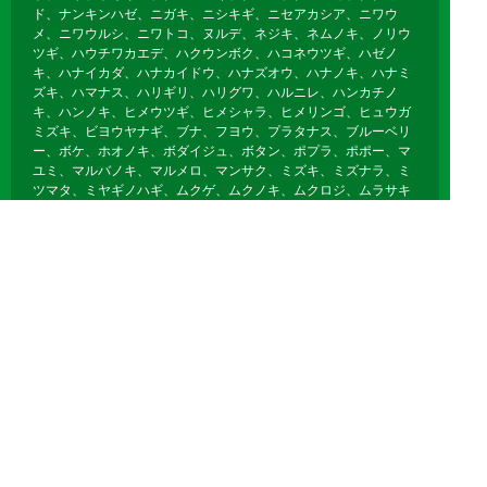
ド、ナンキンハゼ、ニガキ、ニシキギ、ニセアカシア、ニワウ
メ、ニワウルシ、ニワトコ、ヌルデ、ネジキ、ネムノキ、ノリウ
ツギ、ハウチワカエデ、ハクウンボク、ハコネウツギ、ハゼノ
キ、ハナイカダ、ハナカイドウ、ハナズオウ、ハナノキ、ハナミ
ズキ、ハマナス、ハリギリ、ハリグワ、ハルニレ、ハンカチノ
キ、ハンノキ、ヒメウツギ、ヒメシャラ、ヒメリンゴ、ヒュウガ
ミズキ、ビヨウヤナギ、ブナ、フヨウ、プラタナス、ブルーベリ
ー、ボケ、ホオノキ、ボダイジュ、ボタン、ポプラ、ポポー、マ
ユミ、マルバノキ、マルメロ、マンサク、ミズキ、ミズナラ、ミ
ツマタ、ミヤギノハギ、ムクゲ、ムクノキ、ムクロジ、ムラサキ
シキブ、ムレスズメ、メギ、メグスリノキ、モクゲンジ、モクレ
ン、モミジバフウ、ヤブデマリ、ヤマグワ、ヤマコウバシ、ヤマ
ザクラ、ヤマハギ、ヤマブキ、ヤマボウシ、ユキヤナギ、ユスラ
ウメ、ユリノキ、ライラック、リキュウバイ、リョウブ、レンギ
ョウ、ロウバイ
落葉針葉樹
イチョウ、カラマツ、メタセコイア、ポンドサイプレス、ラクウ
ショウ、モウソウチク、マダケ、キッコウチク、ホテイチク、キ
ンメイチク、ナリヒラダケ、クロチク、ヤダケ、クマザサ、オカ
メザサ、チゴザサ、オロシマチク