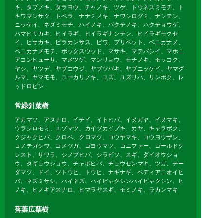
キ、タブノキ、タラヨウ、チャノキ、ツゲ、トウネズミモチ、ト
キワマンサク、トベラ、ナナミノキ、ナワシログミ、ナンテン、
ニッケイ、ネズミモチ、ハイノキ、バクチノキ、ハクチョウゲ、
ハマヒサカキ、ヒイラギ、ヒイラギナンテン、ヒイラギモクセ
イ、ヒサカキ、ピラカンサス、ビワ、プリペット、ベニカナメ、
ベニカナメモチ、ボックスウッド、マサキ、マテバシイ、マホニ
アコンヒューサ、マメツゲ、マンリョウ、モチノキ、モッコク、
ヤシ、ヤツデ、ヤブコウジ、ヤブツバキ、ヤブニッケイ、ヤマグ
ルマ、ヤマモモ、ユーカリノキ、ユズ、ユズリハ、リンボク、レ
ッドロビン
常緑針葉樹
アカマツ、アスナロ、イチイ、イトヒバ、イヌガヤ、イヌマキ、
ウラジロモミ、エゾマツ、カイヅカイブキ、カヤ、キャラボク、
クジャクヒバ、クロベ、クロマツ、コウヤマキ、コウヨウザン、
コノテガシワ、コメツガ、ゴヨウマツ、コニファー、ゴールドク
レスト、サワラ、シノブヒバ、シラビソ、スギ、ダイオウショ
ウ、タギョウショウ、チャボヒバ、チョウセンマキ、ツガ、テー
ダマツ、ドイ、ツトウヒ、トウヒ、ナギナギ、ペディアニオイヒ
バ、ネズミサシ、ハイネズ、ハイビャクシンハイビャクシン、ヒ
ノキ、ヒノキアスナロ、ヒマラヤスギ、モミノキ、ラカンマキ
落葉広葉樹