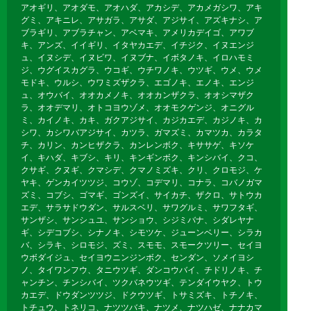
アオギリ、アオダモ、アオハダ、アカシデ、アカメガシワ、アキ
グミ、アキニレ、アサガラ、アサダ、アジサイ、アズキナシ、ア
ブラギリ、アブラチャン、アベマキ、アメリカデイゴ、アワブ
キ、アンズ、イイギリ、イタヤカエデ、イチジク、イヌエンジ
ュ、イヌシデ、イヌビワ、イヌブナ、イボタノキ、イロハモミ
ジ、ウグイスカグラ、ウコギ、ウチワノキ、ウツギ、ウメ、ウメ
モドキ、ウルシ、ウワミズザクラ、エゴノキ、エノキ、エンジ
ュ、オウバイ、オオカメノキ、オオカンザクラ、オオシマザク
ラ、オオデマリ、オトコヨウゾメ、オオモクゲンジ、オニグル
ミ、カイノキ、カキ、ガクアジサイ、カジカエデ、カジノキ、カ
シワ、カシワバアジサイ、カツラ、ガマズミ、カマツカ、カラタ
チ、カリン、カンヒザクラ、カンレンボク、キササゲ、キソケ
イ、キハダ、キブシ、キリ、キンギンボク、キンシバイ、クコ、
クサギ、クヌギ、クマシデ、クマノミズキ、クリ、クロモジ、ケ
ヤキ、ゲンカイツツジ、コウゾ、コデマリ、コナラ、コバノガマ
ズミ、コブシ、ゴマギ、ゴンズイ、サイカチ、ザクロ、サトウカ
エデ、サラサドウダン、サルスベリ、サワグルミ、サワフタギ、
サンザシ、サンシュユ、サンショウ、シジミバナ、シダレヤナ
ギ、シデコブシ、シナノキ、シモツケ、ジューンベリー、シラカ
バ、シラキ、シロモジ、ズミ、スモモ、スモークツリー、セイヨ
ウボダイジュ、セイヨウニンジンボク、センダン、ソメイヨシ
ノ、タイワンフウ、タニウツギ、ダンコウバイ、チドリノキ、チ
ャンチン、チンシバイ、ツクバネウツギ、テンダイウヤク、トウ
カエデ、ドウダンツツジ、ドクウツギ、トサミズキ、トチノキ、
トチュウ、トネリコ、ナツツバキ、ナツメ、ナツハゼ、ナナカマ