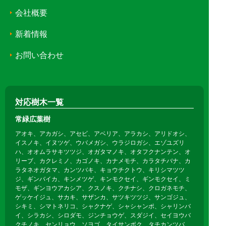
会社概要
新着情報
お問い合わせ
対応樹木一覧
常緑広葉樹
アオキ、アカガシ、アセビ、アベリア、アラカシ、アリドオシ、
イスノキ、イヌツゲ、ウバメガシ、ウラジロガシ、エゾユズリ
ハ、オオムラサキツツジ、オガタマノキ、オタフクナンテン、オ
リーブ、カクレミノ、カゴノキ、カナメモチ、カラタチバナ、カ
ラタネオガタマ、カンツバキ、キョウチクトウ、キリシマツツ
ジ、ギンバイカ、キンメツゲ、キンモクセイ、ギンモクセイ、ミ
モザ、ギンヨウアカシア、クスノキ、クチナシ、クロガネモチ、
ゲッケイジュ、サカキ、サザンカ、サツキツツジ、サンゴジュ、
シキミ、シマトネリコ、シャクナゲ、シャシャンポ、シャリンバ
イ、シラカシ、シロダモ、ジンチョウゲ、スダジイ、セイヨウバ
クチノキ、センリョウ、ソヨゴ、タイサンボク、タチカンツバ