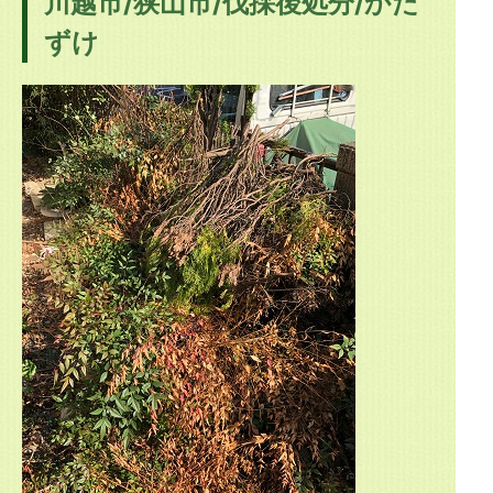
川越市/狭山市/伐採後処分/かた
ずけ