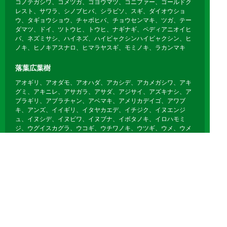
コノテガシワ、コメツガ、ゴヨウマツ、コニファー、ゴールドク
レスト、サワラ、シノブヒバ、シラビソ、スギ、ダイオウショ
ウ、タギョウショウ、チャボヒバ、チョウセンマキ、ツガ、テー
ダマツ、ドイ、ツトウヒ、トウヒ、ナギナギ、ペディアニオイヒ
バ、ネズミサシ、ハイネズ、ハイビャクシンハイビャクシン、ヒ
ノキ、ヒノキアスナロ、ヒマラヤスギ、モミノキ、ラカンマキ
落葉広葉樹
アオギリ、アオダモ、アオハダ、アカシデ、アカメガシワ、アキ
グミ、アキニレ、アサガラ、アサダ、アジサイ、アズキナシ、ア
ブラギリ、アブラチャン、アベマキ、アメリカデイゴ、アワブ
キ、アンズ、イイギリ、イタヤカエデ、イチジク、イヌエンジ
ュ、イヌシデ、イヌビワ、イヌブナ、イボタノキ、イロハモミ
ジ、ウグイスカグラ、ウコギ、ウチワノキ、ウツギ、ウメ、ウメ
モドキ、ウルシ、ウワミズザクラ、エゴノキ、エノキ、エンジ
ュ、オウバイ、オオカメノキ、オオカンザクラ、オオシマザク
ラ、オオデマリ、オトコヨウゾメ、オオモクゲンジ、オニグル
ミ、カイノキ、カキ、ガクアジサイ、カジカエデ、カジノキ、カ
シワ、カシワバアジサイ、カツラ、ガマズミ、カマツカ、カラタ
チ、カリン、カンヒザクラ、カンレンボク、キササゲ、キソケ
イ、キハダ、キブシ、キリ、キンギンボク、キンシバイ、クコ、
クサギ、クヌギ、クマシデ、クマノミズキ、クリ、クロモジ、ケ
ヤキ、ゲンカイツツジ、コウゾ、コデマリ、コナラ、コバノガマ
ズミ、コブシ、ゴマギ、ゴンズイ、サイカチ、ザクロ、サトウカ