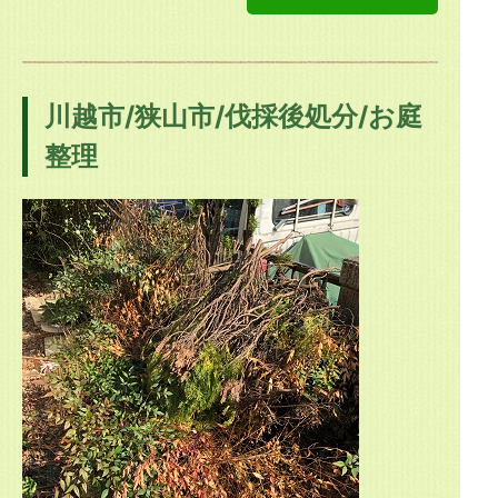
川越市/狭山市/伐採後処分/お庭
整理