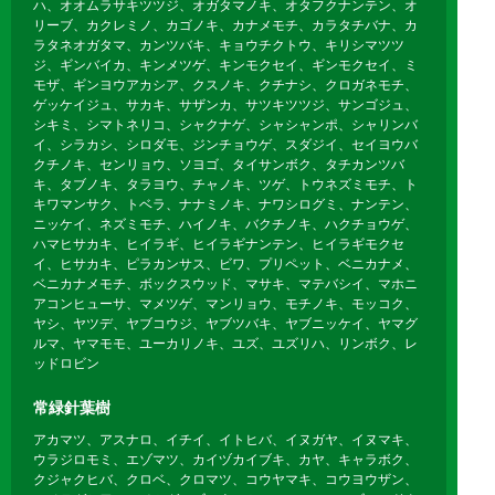
ハ、オオムラサキツツジ、オガタマノキ、オタフクナンテン、オ
リーブ、カクレミノ、カゴノキ、カナメモチ、カラタチバナ、カ
ラタネオガタマ、カンツバキ、キョウチクトウ、キリシマツツ
ジ、ギンバイカ、キンメツゲ、キンモクセイ、ギンモクセイ、ミ
モザ、ギンヨウアカシア、クスノキ、クチナシ、クロガネモチ、
ゲッケイジュ、サカキ、サザンカ、サツキツツジ、サンゴジュ、
シキミ、シマトネリコ、シャクナゲ、シャシャンポ、シャリンバ
イ、シラカシ、シロダモ、ジンチョウゲ、スダジイ、セイヨウバ
クチノキ、センリョウ、ソヨゴ、タイサンボク、タチカンツバ
キ、タブノキ、タラヨウ、チャノキ、ツゲ、トウネズミモチ、ト
キワマンサク、トベラ、ナナミノキ、ナワシログミ、ナンテン、
ニッケイ、ネズミモチ、ハイノキ、バクチノキ、ハクチョウゲ、
ハマヒサカキ、ヒイラギ、ヒイラギナンテン、ヒイラギモクセ
イ、ヒサカキ、ピラカンサス、ビワ、プリペット、ベニカナメ、
ベニカナメモチ、ボックスウッド、マサキ、マテバシイ、マホニ
アコンヒューサ、マメツゲ、マンリョウ、モチノキ、モッコク、
ヤシ、ヤツデ、ヤブコウジ、ヤブツバキ、ヤブニッケイ、ヤマグ
ルマ、ヤマモモ、ユーカリノキ、ユズ、ユズリハ、リンボク、レ
ッドロビン
常緑針葉樹
アカマツ、アスナロ、イチイ、イトヒバ、イヌガヤ、イヌマキ、
ウラジロモミ、エゾマツ、カイヅカイブキ、カヤ、キャラボク、
クジャクヒバ、クロベ、クロマツ、コウヤマキ、コウヨウザン、