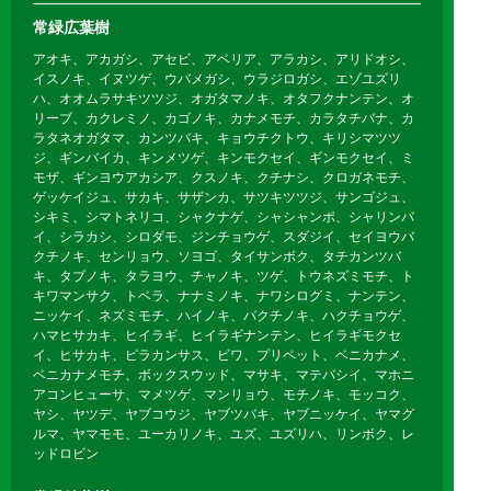
常緑広葉樹
アオキ、アカガシ、アセビ、アベリア、アラカシ、アリドオシ、
イスノキ、イヌツゲ、ウバメガシ、ウラジロガシ、エゾユズリ
ハ、オオムラサキツツジ、オガタマノキ、オタフクナンテン、オ
リーブ、カクレミノ、カゴノキ、カナメモチ、カラタチバナ、カ
ラタネオガタマ、カンツバキ、キョウチクトウ、キリシマツツ
ジ、ギンバイカ、キンメツゲ、キンモクセイ、ギンモクセイ、ミ
モザ、ギンヨウアカシア、クスノキ、クチナシ、クロガネモチ、
ゲッケイジュ、サカキ、サザンカ、サツキツツジ、サンゴジュ、
シキミ、シマトネリコ、シャクナゲ、シャシャンポ、シャリンバ
イ、シラカシ、シロダモ、ジンチョウゲ、スダジイ、セイヨウバ
クチノキ、センリョウ、ソヨゴ、タイサンボク、タチカンツバ
キ、タブノキ、タラヨウ、チャノキ、ツゲ、トウネズミモチ、ト
キワマンサク、トベラ、ナナミノキ、ナワシログミ、ナンテン、
ニッケイ、ネズミモチ、ハイノキ、バクチノキ、ハクチョウゲ、
ハマヒサカキ、ヒイラギ、ヒイラギナンテン、ヒイラギモクセ
イ、ヒサカキ、ピラカンサス、ビワ、プリペット、ベニカナメ、
ベニカナメモチ、ボックスウッド、マサキ、マテバシイ、マホニ
アコンヒューサ、マメツゲ、マンリョウ、モチノキ、モッコク、
ヤシ、ヤツデ、ヤブコウジ、ヤブツバキ、ヤブニッケイ、ヤマグ
ルマ、ヤマモモ、ユーカリノキ、ユズ、ユズリハ、リンボク、レ
ッドロビン