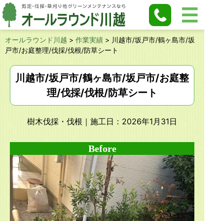
オールラウンド川越
>
作業実績
>
川越市/坂戸市/鶴ヶ島市/坂
戸市/お庭整理/伐採/伐根/防草シート
川越市/坂戸市/鶴ヶ島市/坂戸市/お庭整
理/伐採/伐根/防草シート
樹木伐採・伐根
｜施工日：2026年1月31日
Before