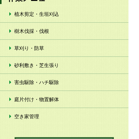
植木剪定・生垣刈込
樹木伐採・伐根
草刈り・防草
砂利敷き・芝生張り
害虫駆除・ハチ駆除
庭片付け・物置解体
空き家管理