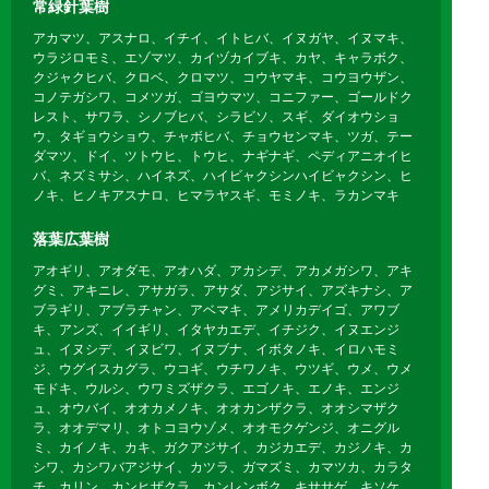
常緑針葉樹
アカマツ、アスナロ、イチイ、イトヒバ、イヌガヤ、イヌマキ、
ウラジロモミ、エゾマツ、カイヅカイブキ、カヤ、キャラボク、
クジャクヒバ、クロベ、クロマツ、コウヤマキ、コウヨウザン、
コノテガシワ、コメツガ、ゴヨウマツ、コニファー、ゴールドク
レスト、サワラ、シノブヒバ、シラビソ、スギ、ダイオウショ
ウ、タギョウショウ、チャボヒバ、チョウセンマキ、ツガ、テー
ダマツ、ドイ、ツトウヒ、トウヒ、ナギナギ、ペディアニオイヒ
バ、ネズミサシ、ハイネズ、ハイビャクシンハイビャクシン、ヒ
ノキ、ヒノキアスナロ、ヒマラヤスギ、モミノキ、ラカンマキ
落葉広葉樹
アオギリ、アオダモ、アオハダ、アカシデ、アカメガシワ、アキ
グミ、アキニレ、アサガラ、アサダ、アジサイ、アズキナシ、ア
ブラギリ、アブラチャン、アベマキ、アメリカデイゴ、アワブ
キ、アンズ、イイギリ、イタヤカエデ、イチジク、イヌエンジ
ュ、イヌシデ、イヌビワ、イヌブナ、イボタノキ、イロハモミ
ジ、ウグイスカグラ、ウコギ、ウチワノキ、ウツギ、ウメ、ウメ
モドキ、ウルシ、ウワミズザクラ、エゴノキ、エノキ、エンジ
ュ、オウバイ、オオカメノキ、オオカンザクラ、オオシマザク
ラ、オオデマリ、オトコヨウゾメ、オオモクゲンジ、オニグル
ミ、カイノキ、カキ、ガクアジサイ、カジカエデ、カジノキ、カ
シワ、カシワバアジサイ、カツラ、ガマズミ、カマツカ、カラタ
チ、カリン、カンヒザクラ、カンレンボク、キササゲ、キソケ