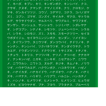
イ、キハダ、キブシ、キリ、キンギンボク、キンシバイ、クコ、
クサギ、クヌギ、クマシデ、クマノミズキ、クリ、クロモジ、ケ
ヤキ、ゲンカイツツジ、コウゾ、コデマリ、コナラ、コバノガマ
ズミ、コブシ、ゴマギ、ゴンズイ、サイカチ、ザクロ、サトウカ
エデ、サラサドウダン、サルスベリ、サワグルミ、サワフタギ、
サンザシ、サンシュユ、サンショウ、シジミバナ、シダレヤナ
ギ、シデコブシ、シナノキ、シモツケ、ジューンベリー、シラカ
バ、シラキ、シロモジ、ズミ、スモモ、スモークツリー、セイヨ
ウボダイジュ、セイヨウニンジンボク、センダン、ソメイヨシ
ノ、タイワンフウ、タニウツギ、ダンコウバイ、チドリノキ、チ
ャンチン、チンシバイ、ツクバネウツギ、テンダイウヤク、トウ
カエデ、ドウダンツツジ、ドクウツギ、トサミズキ、トチノキ、
トチュウ、トネリコ、ナツツバキ、ナツメ、ナツハゼ、ナナカマ
ド、ナンキンハゼ、ニガキ、ニシキギ、ニセアカシア、ニワウ
メ、ニワウルシ、ニワトコ、ヌルデ、ネジキ、ネムノキ、ノリウ
ツギ、ハウチワカエデ、ハクウンボク、ハコネウツギ、ハゼノ
キ、ハナイカダ、ハナカイドウ、ハナズオウ、ハナノキ、ハナミ
ズキ、ハマナス、ハリギリ、ハリグワ、ハルニレ、ハンカチノ
キ、ハンノキ、ヒメウツギ、ヒメシャラ、ヒメリンゴ、ヒュウガ
ミズキ、ビヨウヤナギ、ブナ、フヨウ、プラタナス、ブルーベリ
ー、ボケ、ホオノキ、ボダイジュ、ボタン、ポプラ、ポポー、マ
ユミ、マルバノキ、マルメロ、マンサク、ミズキ、ミズナラ、ミ
ツマタ、ミヤギノハギ、ムクゲ、ムクノキ、ムクロジ、ムラサキ
シキブ、ムレスズメ、メギ、メグスリノキ、モクゲンジ、モクレ
ン、モミジバフウ、ヤブデマリ、ヤマグワ、ヤマコウバシ、ヤマ