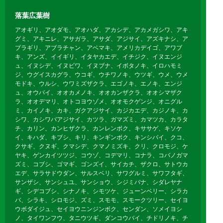
落葉広葉樹
アオギリ、アオダモ、アオハダ、アカシデ、アカメガシワ、アキ
グミ、アキニレ、アサガラ、アサダ、アジサイ、アズキナシ、ア
ブラギリ、アブラチャン、アベマキ、アメリカデイゴ、アワブ
キ、アンズ、イイギリ、イタヤカエデ、イチジク、イヌエンジ
ュ、イヌシデ、イヌビワ、イヌブナ、イボタノキ、イロハモミ
ジ、ウグイスカグラ、ウコギ、ウチワノキ、ウツギ、ウメ、ウメ
モドキ、ウルシ、ウワミズザクラ、エゴノキ、エノキ、エンジ
ュ、オウバイ、オオカメノキ、オオカンザクラ、オオシマザク
ラ、オオデマリ、オトコヨウゾメ、オオモクゲンジ、オニグル
ミ、カイノキ、カキ、ガクアジサイ、カジカエデ、カジノキ、カ
シワ、カシワバアジサイ、カツラ、ガマズミ、カマツカ、カラタ
チ、カリン、カンヒザクラ、カンレンボク、キササゲ、キソケ
イ、キハダ、キブシ、キリ、キンギンボク、キンシバイ、クコ、
クサギ、クヌギ、クマシデ、クマノミズキ、クリ、クロモジ、ケ
ヤキ、ゲンカイツツジ、コウゾ、コデマリ、コナラ、コバノガマ
ズミ、コブシ、ゴマギ、ゴンズイ、サイカチ、ザクロ、サトウカ
エデ、サラサドウダン、サルスベリ、サワグルミ、サワフタギ、
サンザシ、サンシュユ、サンショウ、シジミバナ、シダレヤナ
ギ、シデコブシ、シナノキ、シモツケ、ジューンベリー、シラカ
バ、シラキ、シロモジ、ズミ、スモモ、スモークツリー、セイヨ
ウボダイジュ、セイヨウニンジンボク、センダン、ソメイヨシ
ノ、タイワンフウ、タニウツギ、ダンコウバイ、チドリノキ、チ