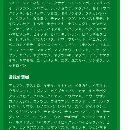
シキミ、シマトネリコ、シャクナゲ、シャシャンポ、シャリンバ
イ、シラカシ、シロダモ、ジンチョウゲ、スダジイ、セイヨウバ
クチノキ、センリョウ、ソヨゴ、タイサンボク、タチカンツバ
キ、タブノキ、タラヨウ、チャノキ、ツゲ、トウネズミモチ、ト
キワマンサク、トベラ、ナナミノキ、ナワシログミ、ナンテン、
ニッケイ、ネズミモチ、ハイノキ、バクチノキ、ハクチョウゲ、
ハマヒサカキ、ヒイラギ、ヒイラギナンテン、ヒイラギモクセ
イ、ヒサカキ、ピラカンサス、ビワ、プリペット、ベニカナメ、
ベニカナメモチ、ボックスウッド、マサキ、マテバシイ、マホニ
アコンヒューサ、マメツゲ、マンリョウ、モチノキ、モッコク、
ヤシ、ヤツデ、ヤブコウジ、ヤブツバキ、ヤブニッケイ、ヤマグ
ルマ、ヤマモモ、ユーカリノキ、ユズ、ユズリハ、リンボク、レ
ッドロビン
常緑針葉樹
アカマツ、アスナロ、イチイ、イトヒバ、イヌガヤ、イヌマキ、
ウラジロモミ、エゾマツ、カイヅカイブキ、カヤ、キャラボク、
クジャクヒバ、クロベ、クロマツ、コウヤマキ、コウヨウザン、
コノテガシワ、コメツガ、ゴヨウマツ、コニファー、ゴールドク
レスト、サワラ、シノブヒバ、シラビソ、スギ、ダイオウショ
ウ、タギョウショウ、チャボヒバ、チョウセンマキ、ツガ、テー
ダマツ、ドイ、ツトウヒ、トウヒ、ナギナギ、ペディアニオイヒ
バ、ネズミサシ、ハイネズ、ハイビャクシンハイビャクシン、ヒ
ノキ、ヒノキアスナロ、ヒマラヤスギ、モミノキ、ラカンマキ