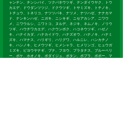
ャンチン、チンシバイ、ツクバネウツギ、テンダイウヤク、トウ
カエデ、ドウダンツツジ、ドクウツギ、トサミズキ、トチノキ、
トチュウ、トネリコ、ナツツバキ、ナツメ、ナツハゼ、ナナカマ
ド、ナンキンハゼ、ニガキ、ニシキギ、ニセアカシア、ニワウ
メ、ニワウルシ、ニワトコ、ヌルデ、ネジキ、ネムノキ、ノリウ
ツギ、ハウチワカエデ、ハクウンボク、ハコネウツギ、ハゼノ
キ、ハナイカダ、ハナカイドウ、ハナズオウ、ハナノキ、ハナミ
ズキ、ハマナス、ハリギリ、ハリグワ、ハルニレ、ハンカチノ
キ、ハンノキ、ヒメウツギ、ヒメシャラ、ヒメリンゴ、ヒュウガ
ミズキ、ビヨウヤナギ、ブナ、フヨウ、プラタナス、ブルーベリ
ー、ボケ、ホオノキ、ボダイジュ、ボタン、ポプラ、ポポー、マ
ユミ、マルバノキ、マルメロ、マンサク、ミズキ、ミズナラ、ミ
ツマタ、ミヤギノハギ、ムクゲ、ムクノキ、ムクロジ、ムラサキ
シキブ、ムレスズメ、メギ、メグスリノキ、モクゲンジ、モクレ
ン、モミジバフウ、ヤブデマリ、ヤマグワ、ヤマコウバシ、ヤマ
ザクラ、ヤマハギ、ヤマブキ、ヤマボウシ、ユキヤナギ、ユスラ
ウメ、ユリノキ、ライラック、リキュウバイ、リョウブ、レンギ
ョウ、ロウバイ
落葉針葉樹
イチョウ、カラマツ、メタセコイア、ポンドサイプレス、ラクウ
ショウ、モウソウチク、マダケ、キッコウチク、ホテイチク、キ
ンメイチク、ナリヒラダケ、クロチク、ヤダケ、クマザサ、オカ
メザサ、チゴザサ、オロシマチク