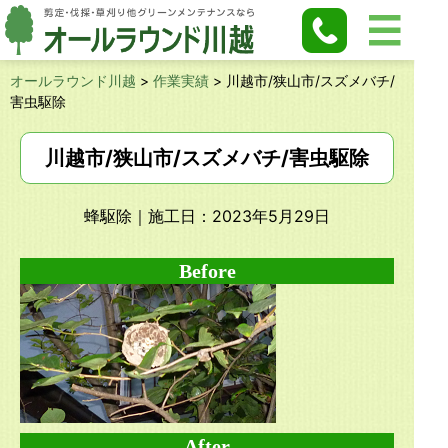
オールラウンド川越
>
作業実績
>
川越市/狭山市/スズメバチ/
害虫駆除
川越市/狭山市/スズメバチ/害虫駆除
蜂駆除
｜施工日：2023年5月29日
Before
After