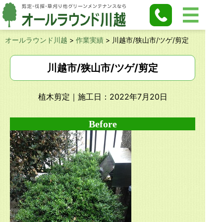
オールラウンド川越
>
作業実績
>
川越市/狭山市/ツゲ/剪定
川越市/狭山市/ツゲ/剪定
植木剪定
｜施工日：2022年7月20日
Before