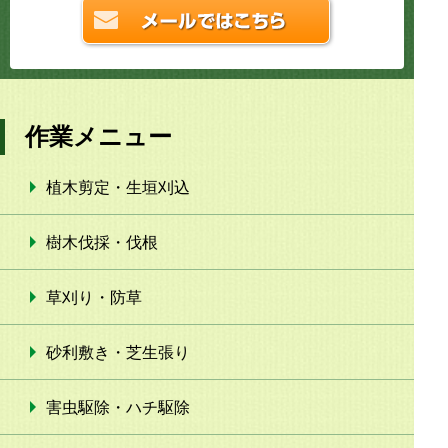
作業メニュー
植木剪定・生垣刈込
樹木伐採・伐根
草刈り・防草
砂利敷き・芝生張り
害虫駆除・ハチ駆除