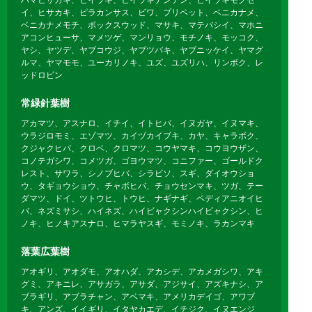
イ、ヒサカキ、ピラカンサス、ビワ、プリペット、ベニカナメ、
ベニカナメモチ、ボックスウッド、マサキ、マテバシイ、マホニ
アコンヒューサ、マメツゲ、マンリョウ、モチノキ、モッコク、
ヤシ、ヤツデ、ヤブコウジ、ヤブツバキ、ヤブニッケイ、ヤマグ
ルマ、ヤマモモ、ユーカリノキ、ユズ、ユズリハ、リンボク、レ
ッドロビン
常緑針葉樹
アカマツ、アスナロ、イチイ、イトヒバ、イヌガヤ、イヌマキ、
ウラジロモミ、エゾマツ、カイヅカイブキ、カヤ、キャラボク、
クジャクヒバ、クロベ、クロマツ、コウヤマキ、コウヨウザン、
コノテガシワ、コメツガ、ゴヨウマツ、コニファー、ゴールドク
レスト、サワラ、シノブヒバ、シラビソ、スギ、ダイオウショ
ウ、タギョウショウ、チャボヒバ、チョウセンマキ、ツガ、テー
ダマツ、ドイ、ツトウヒ、トウヒ、ナギナギ、ペディアニオイヒ
バ、ネズミサシ、ハイネズ、ハイビャクシンハイビャクシン、ヒ
ノキ、ヒノキアスナロ、ヒマラヤスギ、モミノキ、ラカンマキ
落葉広葉樹
アオギリ、アオダモ、アオハダ、アカシデ、アカメガシワ、アキ
グミ、アキニレ、アサガラ、アサダ、アジサイ、アズキナシ、ア
ブラギリ、アブラチャン、アベマキ、アメリカデイゴ、アワブ
キ、アンズ、イイギリ、イタヤカエデ、イチジク、イヌエンジ