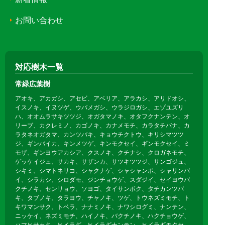
お問い合わせ
対応樹木一覧
常緑広葉樹
アオキ、アカガシ、アセビ、アベリア、アラカシ、アリドオシ、
イスノキ、イヌツゲ、ウバメガシ、ウラジロガシ、エゾユズリ
ハ、オオムラサキツツジ、オガタマノキ、オタフクナンテン、オ
リーブ、カクレミノ、カゴノキ、カナメモチ、カラタチバナ、カ
ラタネオガタマ、カンツバキ、キョウチクトウ、キリシマツツ
ジ、ギンバイカ、キンメツゲ、キンモクセイ、ギンモクセイ、ミ
モザ、ギンヨウアカシア、クスノキ、クチナシ、クロガネモチ、
ゲッケイジュ、サカキ、サザンカ、サツキツツジ、サンゴジュ、
シキミ、シマトネリコ、シャクナゲ、シャシャンポ、シャリンバ
イ、シラカシ、シロダモ、ジンチョウゲ、スダジイ、セイヨウバ
クチノキ、センリョウ、ソヨゴ、タイサンボク、タチカンツバ
キ、タブノキ、タラヨウ、チャノキ、ツゲ、トウネズミモチ、ト
キワマンサク、トベラ、ナナミノキ、ナワシログミ、ナンテン、
ニッケイ、ネズミモチ、ハイノキ、バクチノキ、ハクチョウゲ、
ハマヒサカキ、ヒイラギ、ヒイラギナンテン、ヒイラギモクセ