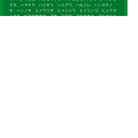
ズキ、ハマナス、ハリギリ、ハリグワ、ハルニレ、ハンカチノ
キ、ハンノキ、ヒメウツギ、ヒメシャラ、ヒメリンゴ、ヒュウガ
ミズキ、ビヨウヤナギ、ブナ、フヨウ、プラタナス、ブルーベリ
ー、ボケ、ホオノキ、ボダイジュ、ボタン、ポプラ、ポポー、マ
ユミ、マルバノキ、マルメロ、マンサク、ミズキ、ミズナラ、ミ
ツマタ、ミヤギノハギ、ムクゲ、ムクノキ、ムクロジ、ムラサキ
シキブ、ムレスズメ、メギ、メグスリノキ、モクゲンジ、モクレ
ン、モミジバフウ、ヤブデマリ、ヤマグワ、ヤマコウバシ、ヤマ
ザクラ、ヤマハギ、ヤマブキ、ヤマボウシ、ユキヤナギ、ユスラ
ウメ、ユリノキ、ライラック、リキュウバイ、リョウブ、レンギ
ョウ、ロウバイ
落葉針葉樹
イチョウ、カラマツ、メタセコイア、ポンドサイプレス、ラクウ
ショウ、モウソウチク、マダケ、キッコウチク、ホテイチク、キ
ンメイチク、ナリヒラダケ、クロチク、ヤダケ、クマザサ、オカ
メザサ、チゴザサ、オロシマチク
Copyright 剪定・伐採・草刈り他グリーンメンテナンス オールラウンド川越
All Right Reserved.