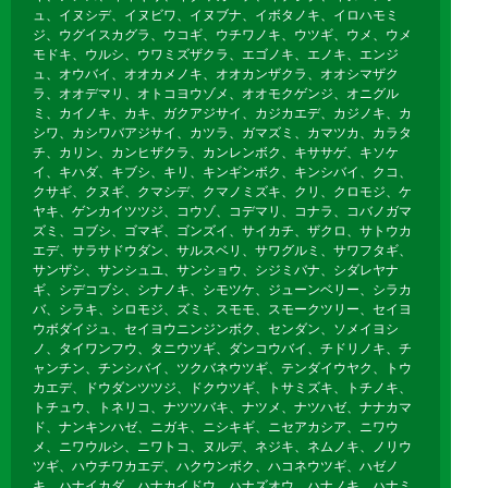
ュ、イヌシデ、イヌビワ、イヌブナ、イボタノキ、イロハモミ
ジ、ウグイスカグラ、ウコギ、ウチワノキ、ウツギ、ウメ、ウメ
モドキ、ウルシ、ウワミズザクラ、エゴノキ、エノキ、エンジ
ュ、オウバイ、オオカメノキ、オオカンザクラ、オオシマザク
ラ、オオデマリ、オトコヨウゾメ、オオモクゲンジ、オニグル
ミ、カイノキ、カキ、ガクアジサイ、カジカエデ、カジノキ、カ
シワ、カシワバアジサイ、カツラ、ガマズミ、カマツカ、カラタ
チ、カリン、カンヒザクラ、カンレンボク、キササゲ、キソケ
イ、キハダ、キブシ、キリ、キンギンボク、キンシバイ、クコ、
クサギ、クヌギ、クマシデ、クマノミズキ、クリ、クロモジ、ケ
ヤキ、ゲンカイツツジ、コウゾ、コデマリ、コナラ、コバノガマ
ズミ、コブシ、ゴマギ、ゴンズイ、サイカチ、ザクロ、サトウカ
エデ、サラサドウダン、サルスベリ、サワグルミ、サワフタギ、
サンザシ、サンシュユ、サンショウ、シジミバナ、シダレヤナ
ギ、シデコブシ、シナノキ、シモツケ、ジューンベリー、シラカ
バ、シラキ、シロモジ、ズミ、スモモ、スモークツリー、セイヨ
ウボダイジュ、セイヨウニンジンボク、センダン、ソメイヨシ
ノ、タイワンフウ、タニウツギ、ダンコウバイ、チドリノキ、チ
ャンチン、チンシバイ、ツクバネウツギ、テンダイウヤク、トウ
カエデ、ドウダンツツジ、ドクウツギ、トサミズキ、トチノキ、
トチュウ、トネリコ、ナツツバキ、ナツメ、ナツハゼ、ナナカマ
ド、ナンキンハゼ、ニガキ、ニシキギ、ニセアカシア、ニワウ
メ、ニワウルシ、ニワトコ、ヌルデ、ネジキ、ネムノキ、ノリウ
ツギ、ハウチワカエデ、ハクウンボク、ハコネウツギ、ハゼノ
キ、ハナイカダ、ハナカイドウ、ハナズオウ、ハナノキ、ハナミ