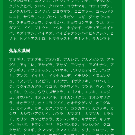
ウラジロモミ、エゾマツ、カイヅカイブキ、カヤ、キャラボク、
クジャクヒバ、クロベ、クロマツ、コウヤマキ、コウヨウザン、
コノテガシワ、コメツガ、ゴヨウマツ、コニファー、ゴールドク
レスト、サワラ、シノブヒバ、シラビソ、スギ、ダイオウショ
ウ、タギョウショウ、チャボヒバ、チョウセンマキ、ツガ、テー
ダマツ、ドイ、ツトウヒ、トウヒ、ナギナギ、ペディアニオイヒ
バ、ネズミサシ、ハイネズ、ハイビャクシンハイビャクシン、ヒ
ノキ、ヒノキアスナロ、ヒマラヤスギ、モミノキ、ラカンマキ
落葉広葉樹
アオギリ、アオダモ、アオハダ、アカシデ、アカメガシワ、アキ
グミ、アキニレ、アサガラ、アサダ、アジサイ、アズキナシ、ア
ブラギリ、アブラチャン、アベマキ、アメリカデイゴ、アワブ
キ、アンズ、イイギリ、イタヤカエデ、イチジク、イヌエンジ
ュ、イヌシデ、イヌビワ、イヌブナ、イボタノキ、イロハモミ
ジ、ウグイスカグラ、ウコギ、ウチワノキ、ウツギ、ウメ、ウメ
モドキ、ウルシ、ウワミズザクラ、エゴノキ、エノキ、エンジ
ュ、オウバイ、オオカメノキ、オオカンザクラ、オオシマザク
ラ、オオデマリ、オトコヨウゾメ、オオモクゲンジ、オニグル
ミ、カイノキ、カキ、ガクアジサイ、カジカエデ、カジノキ、カ
シワ、カシワバアジサイ、カツラ、ガマズミ、カマツカ、カラタ
チ、カリン、カンヒザクラ、カンレンボク、キササゲ、キソケ
イ、キハダ、キブシ、キリ、キンギンボク、キンシバイ、クコ、
クサギ、クヌギ、クマシデ、クマノミズキ、クリ、クロモジ、ケ