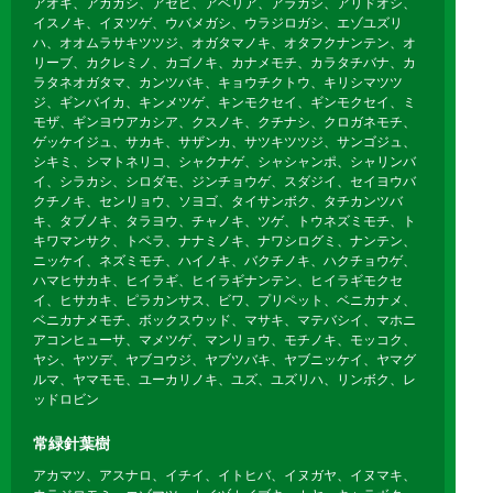
アオキ、アカガシ、アセビ、アベリア、アラカシ、アリドオシ、
イスノキ、イヌツゲ、ウバメガシ、ウラジロガシ、エゾユズリ
ハ、オオムラサキツツジ、オガタマノキ、オタフクナンテン、オ
リーブ、カクレミノ、カゴノキ、カナメモチ、カラタチバナ、カ
ラタネオガタマ、カンツバキ、キョウチクトウ、キリシマツツ
ジ、ギンバイカ、キンメツゲ、キンモクセイ、ギンモクセイ、ミ
モザ、ギンヨウアカシア、クスノキ、クチナシ、クロガネモチ、
ゲッケイジュ、サカキ、サザンカ、サツキツツジ、サンゴジュ、
シキミ、シマトネリコ、シャクナゲ、シャシャンポ、シャリンバ
イ、シラカシ、シロダモ、ジンチョウゲ、スダジイ、セイヨウバ
クチノキ、センリョウ、ソヨゴ、タイサンボク、タチカンツバ
キ、タブノキ、タラヨウ、チャノキ、ツゲ、トウネズミモチ、ト
キワマンサク、トベラ、ナナミノキ、ナワシログミ、ナンテン、
ニッケイ、ネズミモチ、ハイノキ、バクチノキ、ハクチョウゲ、
ハマヒサカキ、ヒイラギ、ヒイラギナンテン、ヒイラギモクセ
イ、ヒサカキ、ピラカンサス、ビワ、プリペット、ベニカナメ、
ベニカナメモチ、ボックスウッド、マサキ、マテバシイ、マホニ
アコンヒューサ、マメツゲ、マンリョウ、モチノキ、モッコク、
ヤシ、ヤツデ、ヤブコウジ、ヤブツバキ、ヤブニッケイ、ヤマグ
ルマ、ヤマモモ、ユーカリノキ、ユズ、ユズリハ、リンボク、レ
ッドロビン
常緑針葉樹
アカマツ、アスナロ、イチイ、イトヒバ、イヌガヤ、イヌマキ、