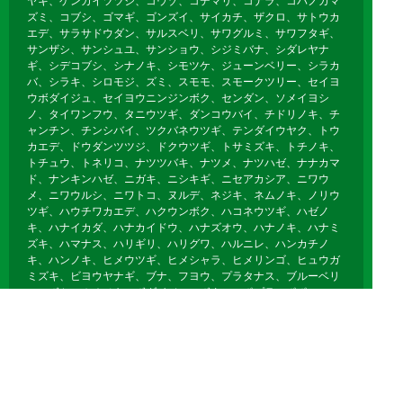
ヤキ、ゲンカイツツジ、コウゾ、コデマリ、コナラ、コバノガマ
ズミ、コブシ、ゴマギ、ゴンズイ、サイカチ、ザクロ、サトウカ
エデ、サラサドウダン、サルスベリ、サワグルミ、サワフタギ、
サンザシ、サンシュユ、サンショウ、シジミバナ、シダレヤナ
ギ、シデコブシ、シナノキ、シモツケ、ジューンベリー、シラカ
バ、シラキ、シロモジ、ズミ、スモモ、スモークツリー、セイヨ
ウボダイジュ、セイヨウニンジンボク、センダン、ソメイヨシ
ノ、タイワンフウ、タニウツギ、ダンコウバイ、チドリノキ、チ
ャンチン、チンシバイ、ツクバネウツギ、テンダイウヤク、トウ
カエデ、ドウダンツツジ、ドクウツギ、トサミズキ、トチノキ、
トチュウ、トネリコ、ナツツバキ、ナツメ、ナツハゼ、ナナカマ
ド、ナンキンハゼ、ニガキ、ニシキギ、ニセアカシア、ニワウ
メ、ニワウルシ、ニワトコ、ヌルデ、ネジキ、ネムノキ、ノリウ
ツギ、ハウチワカエデ、ハクウンボク、ハコネウツギ、ハゼノ
キ、ハナイカダ、ハナカイドウ、ハナズオウ、ハナノキ、ハナミ
ズキ、ハマナス、ハリギリ、ハリグワ、ハルニレ、ハンカチノ
キ、ハンノキ、ヒメウツギ、ヒメシャラ、ヒメリンゴ、ヒュウガ
ミズキ、ビヨウヤナギ、ブナ、フヨウ、プラタナス、ブルーベリ
ー、ボケ、ホオノキ、ボダイジュ、ボタン、ポプラ、ポポー、マ
ユミ、マルバノキ、マルメロ、マンサク、ミズキ、ミズナラ、ミ
ツマタ、ミヤギノハギ、ムクゲ、ムクノキ、ムクロジ、ムラサキ
シキブ、ムレスズメ、メギ、メグスリノキ、モクゲンジ、モクレ
ン、モミジバフウ、ヤブデマリ、ヤマグワ、ヤマコウバシ、ヤマ
ザクラ、ヤマハギ、ヤマブキ、ヤマボウシ、ユキヤナギ、ユスラ
ウメ、ユリノキ、ライラック、リキュウバイ、リョウブ、レンギ