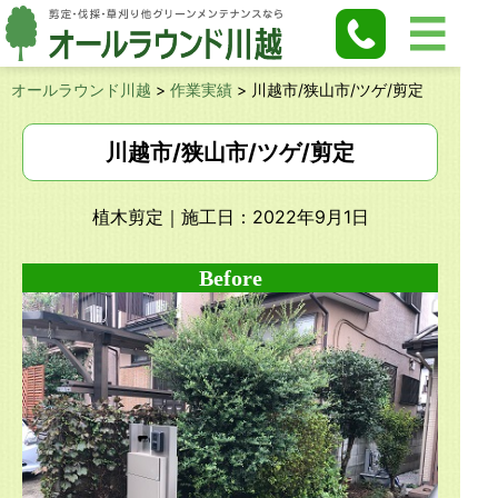
オールラウンド川越
>
作業実績
>
川越市/狭山市/ツゲ/剪定
川越市/狭山市/ツゲ/剪定
植木剪定
｜施工日：2022年9月1日
Before