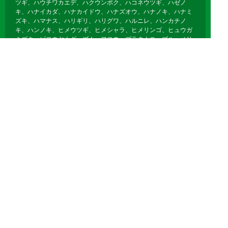
ツギ、ハウチワカエデ、ハクウンボク、ハコネウツギ、ハゼノ
キ、ハナイカダ、ハナカイドウ、ハナズオウ、ハナノキ、ハナミ
ズキ、ハマナス、ハリギリ、ハリグワ、ハルニレ、ハンカチノ
キ、ハンノキ、ヒメウツギ、ヒメシャラ、ヒメリンゴ、ヒュウガ
ミズキ、ビヨウヤナギ、ブナ、フヨウ、プラタナス、ブルーベリ
ー、ボケ、ホオノキ、ボダイジュ、ボタン、ポプラ、ポポー、マ
ユミ、マルバノキ、マルメロ、マンサク、ミズキ、ミズナラ、ミ
ツマタ、ミヤギノハギ、ムクゲ、ムクノキ、ムクロジ、ムラサキ
シキブ、ムレスズメ、メギ、メグスリノキ、モクゲンジ、モクレ
ン、モミジバフウ、ヤブデマリ、ヤマグワ、ヤマコウバシ、ヤマ
ザクラ、ヤマハギ、ヤマブキ、ヤマボウシ、ユキヤナギ、ユスラ
ウメ、ユリノキ、ライラック、リキュウバイ、リョウブ、レンギ
ョウ、ロウバイ
落葉針葉樹
イチョウ、カラマツ、メタセコイア、ポンドサイプレス、ラクウ
ショウ、モウソウチク、マダケ、キッコウチク、ホテイチク、キ
ンメイチク、ナリヒラダケ、クロチク、ヤダケ、クマザサ、オカ
メザサ、チゴザサ、オロシマチク
Copyright 剪定・伐採・草刈り他グリーンメンテナンス オールラウンド川越
All Right Reserved.