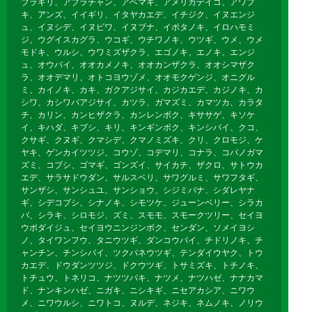
ブラギリ、アブラチャン、アベマキ、アメリカデイゴ、アワブ
キ、アンズ、イイギリ、イタヤカエデ、イチジク、イヌエンジ
ュ、イヌシデ、イヌビワ、イヌブナ、イボタノキ、イロハモミ
ジ、ウグイスカグラ、ウコギ、ウチワノキ、ウツギ、ウメ、ウメ
モドキ、ウルシ、ウワミズザクラ、エゴノキ、エノキ、エンジ
ュ、オウバイ、オオカメノキ、オオカンザクラ、オオシマザク
ラ、オオデマリ、オトコヨウゾメ、オオモクゲンジ、オニグル
ミ、カイノキ、カキ、ガクアジサイ、カジカエデ、カジノキ、カ
シワ、カシワバアジサイ、カツラ、ガマズミ、カマツカ、カラタ
チ、カリン、カンヒザクラ、カンレンボク、キササゲ、キソケ
イ、キハダ、キブシ、キリ、キンギンボク、キンシバイ、クコ、
クサギ、クヌギ、クマシデ、クマノミズキ、クリ、クロモジ、ケ
ヤキ、ゲンカイツツジ、コウゾ、コデマリ、コナラ、コバノガマ
ズミ、コブシ、ゴマギ、ゴンズイ、サイカチ、ザクロ、サトウカ
エデ、サラサドウダン、サルスベリ、サワグルミ、サワフタギ、
サンザシ、サンシュユ、サンショウ、シジミバナ、シダレヤナ
ギ、シデコブシ、シナノキ、シモツケ、ジューンベリー、シラカ
バ、シラキ、シロモジ、ズミ、スモモ、スモークツリー、セイヨ
ウボダイジュ、セイヨウニンジンボク、センダン、ソメイヨシ
ノ、タイワンフウ、タニウツギ、ダンコウバイ、チドリノキ、チ
ャンチン、チンシバイ、ツクバネウツギ、テンダイウヤク、トウ
カエデ、ドウダンツツジ、ドクウツギ、トサミズキ、トチノキ、
トチュウ、トネリコ、ナツツバキ、ナツメ、ナツハゼ、ナナカマ
ド、ナンキンハゼ、ニガキ、ニシキギ、ニセアカシア、ニワウ
メ、ニワウルシ、ニワトコ、ヌルデ、ネジキ、ネムノキ、ノリウ