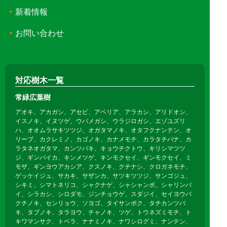
新着情報
お問い合わせ
対応樹木一覧
常緑広葉樹
アオキ、アカガシ、アセビ、アベリア、アラカシ、アリドオシ、
イスノキ、イヌツゲ、ウバメガシ、ウラジロガシ、エゾユズリ
ハ、オオムラサキツツジ、オガタマノキ、オタフクナンテン、オ
リーブ、カクレミノ、カゴノキ、カナメモチ、カラタチバナ、カ
ラタネオガタマ、カンツバキ、キョウチクトウ、キリシマツツ
ジ、ギンバイカ、キンメツゲ、キンモクセイ、ギンモクセイ、ミ
モザ、ギンヨウアカシア、クスノキ、クチナシ、クロガネモチ、
ゲッケイジュ、サカキ、サザンカ、サツキツツジ、サンゴジュ、
シキミ、シマトネリコ、シャクナゲ、シャシャンポ、シャリンバ
イ、シラカシ、シロダモ、ジンチョウゲ、スダジイ、セイヨウバ
クチノキ、センリョウ、ソヨゴ、タイサンボク、タチカンツバ
キ、タブノキ、タラヨウ、チャノキ、ツゲ、トウネズミモチ、ト
キワマンサク、トベラ、ナナミノキ、ナワシログミ、ナンテン、