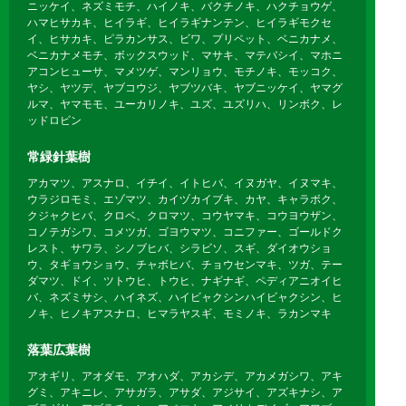
ニッケイ、ネズミモチ、ハイノキ、バクチノキ、ハクチョウゲ、
ハマヒサカキ、ヒイラギ、ヒイラギナンテン、ヒイラギモクセ
イ、ヒサカキ、ピラカンサス、ビワ、プリペット、ベニカナメ、
ベニカナメモチ、ボックスウッド、マサキ、マテバシイ、マホニ
アコンヒューサ、マメツゲ、マンリョウ、モチノキ、モッコク、
ヤシ、ヤツデ、ヤブコウジ、ヤブツバキ、ヤブニッケイ、ヤマグ
ルマ、ヤマモモ、ユーカリノキ、ユズ、ユズリハ、リンボク、レ
ッドロビン
常緑針葉樹
アカマツ、アスナロ、イチイ、イトヒバ、イヌガヤ、イヌマキ、
ウラジロモミ、エゾマツ、カイヅカイブキ、カヤ、キャラボク、
クジャクヒバ、クロベ、クロマツ、コウヤマキ、コウヨウザン、
コノテガシワ、コメツガ、ゴヨウマツ、コニファー、ゴールドク
レスト、サワラ、シノブヒバ、シラビソ、スギ、ダイオウショ
ウ、タギョウショウ、チャボヒバ、チョウセンマキ、ツガ、テー
ダマツ、ドイ、ツトウヒ、トウヒ、ナギナギ、ペディアニオイヒ
バ、ネズミサシ、ハイネズ、ハイビャクシンハイビャクシン、ヒ
ノキ、ヒノキアスナロ、ヒマラヤスギ、モミノキ、ラカンマキ
落葉広葉樹
アオギリ、アオダモ、アオハダ、アカシデ、アカメガシワ、アキ
グミ、アキニレ、アサガラ、アサダ、アジサイ、アズキナシ、ア