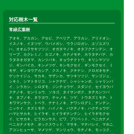
対応樹木一覧
常緑広葉樹
アオキ、アカガシ、アセビ、アベリア、アラカシ、アリドオシ、
イスノキ、イヌツゲ、ウバメガシ、ウラジロガシ、エゾユズリ
ハ、オオムラサキツツジ、オガタマノキ、オタフクナンテン、オ
リーブ、カクレミノ、カゴノキ、カナメモチ、カラタチバナ、カ
ラタネオガタマ、カンツバキ、キョウチクトウ、キリシマツツ
ジ、ギンバイカ、キンメツゲ、キンモクセイ、ギンモクセイ、ミ
モザ、ギンヨウアカシア、クスノキ、クチナシ、クロガネモチ、
ゲッケイジュ、サカキ、サザンカ、サツキツツジ、サンゴジュ、
シキミ、シマトネリコ、シャクナゲ、シャシャンポ、シャリンバ
イ、シラカシ、シロダモ、ジンチョウゲ、スダジイ、セイヨウバ
クチノキ、センリョウ、ソヨゴ、タイサンボク、タチカンツバ
キ、タブノキ、タラヨウ、チャノキ、ツゲ、トウネズミモチ、ト
キワマンサク、トベラ、ナナミノキ、ナワシログミ、ナンテン、
ニッケイ、ネズミモチ、ハイノキ、バクチノキ、ハクチョウゲ、
ハマヒサカキ、ヒイラギ、ヒイラギナンテン、ヒイラギモクセ
イ、ヒサカキ、ピラカンサス、ビワ、プリペット、ベニカナメ、
ベニカナメモチ、ボックスウッド、マサキ、マテバシイ、マホニ
アコンヒューサ、マメツゲ、マンリョウ、モチノキ、モッコク、