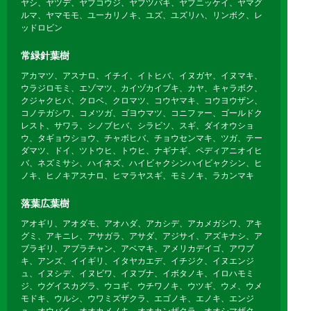
ヤシ、ヤツデ、ヤブコウジ、ヤブツバキ、ヤブニッケイ、ヤマグ
ルマ、ヤマモモ、ユーカリノキ、ユズ、ユズリハ、リンボク、レ
ッドロビン
常緑針葉樹
アカマツ、アスナロ、イチイ、イトヒバ、イヌガヤ、イヌマキ、
ウラジロモミ、エゾマツ、カイヅカイブキ、カヤ、キャラボク、
クジャクヒバ、クロベ、クロマツ、コウヤマキ、コウヨウザン、
コノテガシワ、コメツガ、ゴヨウマツ、コニファー、ゴールドク
レスト、サワラ、シノブヒバ、シラビソ、スギ、ダイオウショ
ウ、タギョウショウ、チャボヒバ、チョウセンマキ、ツガ、テー
ダマツ、ドイ、ツトウヒ、トウヒ、ナギナギ、ペディアニオイヒ
バ、ネズミサシ、ハイネズ、ハイビャクシンハイビャクシン、ヒ
ノキ、ヒノキアスナロ、ヒマラヤスギ、モミノキ、ラカンマキ
落葉広葉樹
アオギリ、アオダモ、アオハダ、アカシデ、アカメガシワ、アキ
グミ、アキニレ、アサガラ、アサダ、アジサイ、アズキナシ、ア
ブラギリ、アブラチャン、アベマキ、アメリカデイゴ、アワブ
キ、アンズ、イイギリ、イタヤカエデ、イチジク、イヌエンジ
ュ、イヌシデ、イヌビワ、イヌブナ、イボタノキ、イロハモミ
ジ、ウグイスカグラ、ウコギ、ウチワノキ、ウツギ、ウメ、ウメ
モドキ、ウルシ、ウワミズザクラ、エゴノキ、エノキ、エンジ
ュ、オウバイ、オオカメノキ、オオカンザクラ、オオシマザク