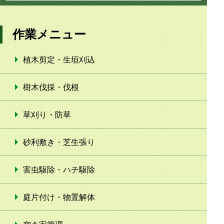
作業メニュー
植木剪定・生垣刈込
樹木伐採・伐根
草刈り・防草
砂利敷き・芝生張り
害虫駆除・ハチ駆除
庭片付け・物置解体