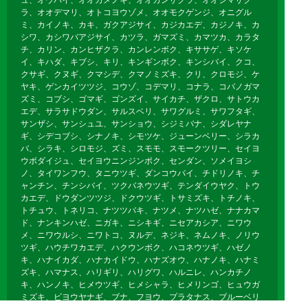
ラ、オオデマリ、オトコヨウゾメ、オオモクゲンジ、オニグル
ミ、カイノキ、カキ、ガクアジサイ、カジカエデ、カジノキ、カ
シワ、カシワバアジサイ、カツラ、ガマズミ、カマツカ、カラタ
チ、カリン、カンヒザクラ、カンレンボク、キササゲ、キソケ
イ、キハダ、キブシ、キリ、キンギンボク、キンシバイ、クコ、
クサギ、クヌギ、クマシデ、クマノミズキ、クリ、クロモジ、ケ
ヤキ、ゲンカイツツジ、コウゾ、コデマリ、コナラ、コバノガマ
ズミ、コブシ、ゴマギ、ゴンズイ、サイカチ、ザクロ、サトウカ
エデ、サラサドウダン、サルスベリ、サワグルミ、サワフタギ、
サンザシ、サンシュユ、サンショウ、シジミバナ、シダレヤナ
ギ、シデコブシ、シナノキ、シモツケ、ジューンベリー、シラカ
バ、シラキ、シロモジ、ズミ、スモモ、スモークツリー、セイヨ
ウボダイジュ、セイヨウニンジンボク、センダン、ソメイヨシ
ノ、タイワンフウ、タニウツギ、ダンコウバイ、チドリノキ、チ
ャンチン、チンシバイ、ツクバネウツギ、テンダイウヤク、トウ
カエデ、ドウダンツツジ、ドクウツギ、トサミズキ、トチノキ、
トチュウ、トネリコ、ナツツバキ、ナツメ、ナツハゼ、ナナカマ
ド、ナンキンハゼ、ニガキ、ニシキギ、ニセアカシア、ニワウ
メ、ニワウルシ、ニワトコ、ヌルデ、ネジキ、ネムノキ、ノリウ
ツギ、ハウチワカエデ、ハクウンボク、ハコネウツギ、ハゼノ
キ、ハナイカダ、ハナカイドウ、ハナズオウ、ハナノキ、ハナミ
ズキ、ハマナス、ハリギリ、ハリグワ、ハルニレ、ハンカチノ
キ、ハンノキ、ヒメウツギ、ヒメシャラ、ヒメリンゴ、ヒュウガ
ミズキ、ビヨウヤナギ、ブナ、フヨウ、プラタナス、ブルーベリ