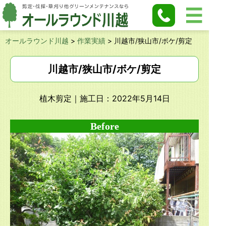
オールラウンド川越
>
作業実績
>
川越市/狭山市/ボケ/剪定
川越市/狭山市/ボケ/剪定
植木剪定
｜施工日：2022年5月14日
Before