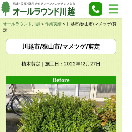
オールラウンド川越
>
作業実績
>
川越市/狭山市/マメツゲ/剪
定
川越市/狭山市/マメツゲ/剪定
植木剪定
｜施工日：2022年12月27日
Before