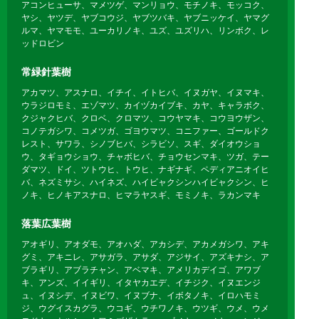
アコンヒューサ、マメツゲ、マンリョウ、モチノキ、モッコク、
ヤシ、ヤツデ、ヤブコウジ、ヤブツバキ、ヤブニッケイ、ヤマグ
ルマ、ヤマモモ、ユーカリノキ、ユズ、ユズリハ、リンボク、レ
ッドロビン
常緑針葉樹
アカマツ、アスナロ、イチイ、イトヒバ、イヌガヤ、イヌマキ、
ウラジロモミ、エゾマツ、カイヅカイブキ、カヤ、キャラボク、
クジャクヒバ、クロベ、クロマツ、コウヤマキ、コウヨウザン、
コノテガシワ、コメツガ、ゴヨウマツ、コニファー、ゴールドク
レスト、サワラ、シノブヒバ、シラビソ、スギ、ダイオウショ
ウ、タギョウショウ、チャボヒバ、チョウセンマキ、ツガ、テー
ダマツ、ドイ、ツトウヒ、トウヒ、ナギナギ、ペディアニオイヒ
バ、ネズミサシ、ハイネズ、ハイビャクシンハイビャクシン、ヒ
ノキ、ヒノキアスナロ、ヒマラヤスギ、モミノキ、ラカンマキ
落葉広葉樹
アオギリ、アオダモ、アオハダ、アカシデ、アカメガシワ、アキ
グミ、アキニレ、アサガラ、アサダ、アジサイ、アズキナシ、ア
ブラギリ、アブラチャン、アベマキ、アメリカデイゴ、アワブ
キ、アンズ、イイギリ、イタヤカエデ、イチジク、イヌエンジ
ュ、イヌシデ、イヌビワ、イヌブナ、イボタノキ、イロハモミ
ジ、ウグイスカグラ、ウコギ、ウチワノキ、ウツギ、ウメ、ウメ