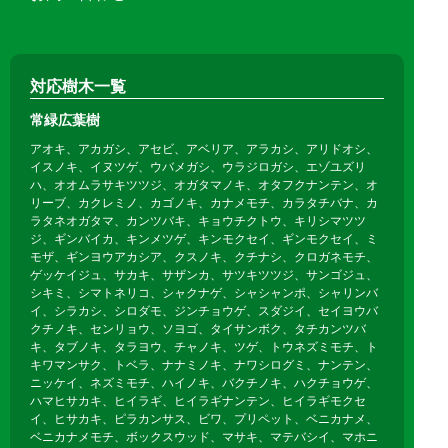
対応樹木一覧
常緑広葉樹
アオキ、アカガシ、アセビ、アベリア、アラカシ、アリドオシ、
イスノキ、イヌツゲ、ウバメガシ、ウラジロガシ、エゾユズリ
ハ、オオムラサキツツジ、オガタマノキ、オタフクナンテン、オ
リーブ、カクレミノ、カゴノキ、カナメモチ、カラタチバナ、カ
ラタネオガタマ、カンツバキ、キョウチクトウ、キリシマツツ
ジ、ギンバイカ、キンメツゲ、キンモクセイ、ギンモクセイ、ミ
モザ、ギンヨウアカシア、クスノキ、クチナシ、クロガネモチ、
ゲッケイジュ、サカキ、サザンカ、サツキツツジ、サンゴジュ、
シキミ、シマトネリコ、シャクナゲ、シャシャンポ、シャリンバ
イ、シラカシ、シロダモ、ジンチョウゲ、スダジイ、セイヨウバ
クチノキ、センリョウ、ソヨゴ、タイサンボク、タチカンツバ
キ、タブノキ、タラヨウ、チャノキ、ツゲ、トウネズミモチ、ト
キワマンサク、トベラ、ナナミノキ、ナワシログミ、ナンテン、
ニッケイ、ネズミモチ、ハイノキ、バクチノキ、ハクチョウゲ、
ハマヒサカキ、ヒイラギ、ヒイラギナンテン、ヒイラギモクセ
イ、ヒサカキ、ピラカンサス、ビワ、プリペット、ベニカナメ、
ベニカナメモチ、ボックスウッド、マサキ、マテバシイ、マホニ