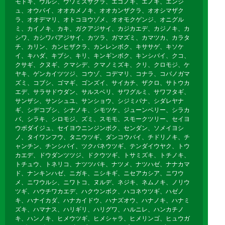
モドキ、ウルシ、ウワミズザクラ、エゴノキ、エノキ、エンジ
ュ、オウバイ、オオカメノキ、オオカンザクラ、オオシマザク
ラ、オオデマリ、オトコヨウゾメ、オオモクゲンジ、オニグル
ミ、カイノキ、カキ、ガクアジサイ、カジカエデ、カジノキ、カ
シワ、カシワバアジサイ、カツラ、ガマズミ、カマツカ、カラタ
チ、カリン、カンヒザクラ、カンレンボク、キササゲ、キソケ
イ、キハダ、キブシ、キリ、キンギンボク、キンシバイ、クコ、
クサギ、クヌギ、クマシデ、クマノミズキ、クリ、クロモジ、ケ
ヤキ、ゲンカイツツジ、コウゾ、コデマリ、コナラ、コバノガマ
ズミ、コブシ、ゴマギ、ゴンズイ、サイカチ、ザクロ、サトウカ
エデ、サラサドウダン、サルスベリ、サワグルミ、サワフタギ、
サンザシ、サンシュユ、サンショウ、シジミバナ、シダレヤナ
ギ、シデコブシ、シナノキ、シモツケ、ジューンベリー、シラカ
バ、シラキ、シロモジ、ズミ、スモモ、スモークツリー、セイヨ
ウボダイジュ、セイヨウニンジンボク、センダン、ソメイヨシ
ノ、タイワンフウ、タニウツギ、ダンコウバイ、チドリノキ、チ
ャンチン、チンシバイ、ツクバネウツギ、テンダイウヤク、トウ
カエデ、ドウダンツツジ、ドクウツギ、トサミズキ、トチノキ、
トチュウ、トネリコ、ナツツバキ、ナツメ、ナツハゼ、ナナカマ
ド、ナンキンハゼ、ニガキ、ニシキギ、ニセアカシア、ニワウ
メ、ニワウルシ、ニワトコ、ヌルデ、ネジキ、ネムノキ、ノリウ
ツギ、ハウチワカエデ、ハクウンボク、ハコネウツギ、ハゼノ
キ、ハナイカダ、ハナカイドウ、ハナズオウ、ハナノキ、ハナミ
ズキ、ハマナス、ハリギリ、ハリグワ、ハルニレ、ハンカチノ
キ、ハンノキ、ヒメウツギ、ヒメシャラ、ヒメリンゴ、ヒュウガ