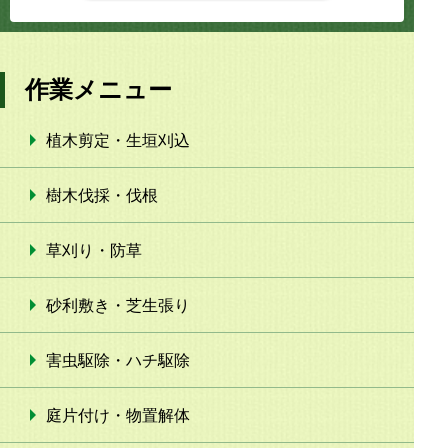
作業メニュー
植木剪定・生垣刈込
樹木伐採・伐根
草刈り・防草
砂利敷き・芝生張り
害虫駆除・ハチ駆除
庭片付け・物置解体