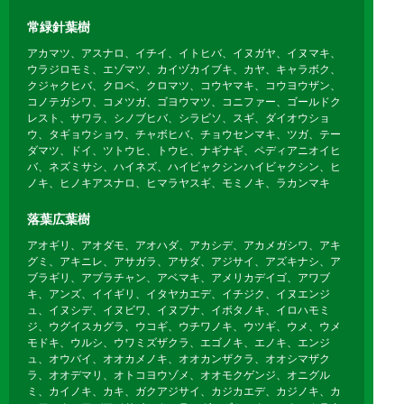
常緑針葉樹
アカマツ、アスナロ、イチイ、イトヒバ、イヌガヤ、イヌマキ、
ウラジロモミ、エゾマツ、カイヅカイブキ、カヤ、キャラボク、
クジャクヒバ、クロベ、クロマツ、コウヤマキ、コウヨウザン、
コノテガシワ、コメツガ、ゴヨウマツ、コニファー、ゴールドク
レスト、サワラ、シノブヒバ、シラビソ、スギ、ダイオウショ
ウ、タギョウショウ、チャボヒバ、チョウセンマキ、ツガ、テー
ダマツ、ドイ、ツトウヒ、トウヒ、ナギナギ、ペディアニオイヒ
バ、ネズミサシ、ハイネズ、ハイビャクシンハイビャクシン、ヒ
ノキ、ヒノキアスナロ、ヒマラヤスギ、モミノキ、ラカンマキ
落葉広葉樹
アオギリ、アオダモ、アオハダ、アカシデ、アカメガシワ、アキ
グミ、アキニレ、アサガラ、アサダ、アジサイ、アズキナシ、ア
ブラギリ、アブラチャン、アベマキ、アメリカデイゴ、アワブ
キ、アンズ、イイギリ、イタヤカエデ、イチジク、イヌエンジ
ュ、イヌシデ、イヌビワ、イヌブナ、イボタノキ、イロハモミ
ジ、ウグイスカグラ、ウコギ、ウチワノキ、ウツギ、ウメ、ウメ
モドキ、ウルシ、ウワミズザクラ、エゴノキ、エノキ、エンジ
ュ、オウバイ、オオカメノキ、オオカンザクラ、オオシマザク
ラ、オオデマリ、オトコヨウゾメ、オオモクゲンジ、オニグル
ミ、カイノキ、カキ、ガクアジサイ、カジカエデ、カジノキ、カ