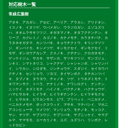
対応樹木一覧
常緑広葉樹
アオキ、アカガシ、アセビ、アベリア、アラカシ、アリドオシ、
イスノキ、イヌツゲ、ウバメガシ、ウラジロガシ、エゾユズリ
ハ、オオムラサキツツジ、オガタマノキ、オタフクナンテン、オ
リーブ、カクレミノ、カゴノキ、カナメモチ、カラタチバナ、カ
ラタネオガタマ、カンツバキ、キョウチクトウ、キリシマツツ
ジ、ギンバイカ、キンメツゲ、キンモクセイ、ギンモクセイ、ミ
モザ、ギンヨウアカシア、クスノキ、クチナシ、クロガネモチ、
ゲッケイジュ、サカキ、サザンカ、サツキツツジ、サンゴジュ、
シキミ、シマトネリコ、シャクナゲ、シャシャンポ、シャリンバ
イ、シラカシ、シロダモ、ジンチョウゲ、スダジイ、セイヨウバ
クチノキ、センリョウ、ソヨゴ、タイサンボク、タチカンツバ
キ、タブノキ、タラヨウ、チャノキ、ツゲ、トウネズミモチ、ト
キワマンサク、トベラ、ナナミノキ、ナワシログミ、ナンテン、
ニッケイ、ネズミモチ、ハイノキ、バクチノキ、ハクチョウゲ、
ハマヒサカキ、ヒイラギ、ヒイラギナンテン、ヒイラギモクセ
イ、ヒサカキ、ピラカンサス、ビワ、プリペット、ベニカナメ、
ベニカナメモチ、ボックスウッド、マサキ、マテバシイ、マホニ
アコンヒューサ、マメツゲ、マンリョウ、モチノキ、モッコク、
ヤシ、ヤツデ、ヤブコウジ、ヤブツバキ、ヤブニッケイ、ヤマグ
ルマ、ヤマモモ、ユーカリノキ、ユズ、ユズリハ、リンボク、レ
ッドロビン