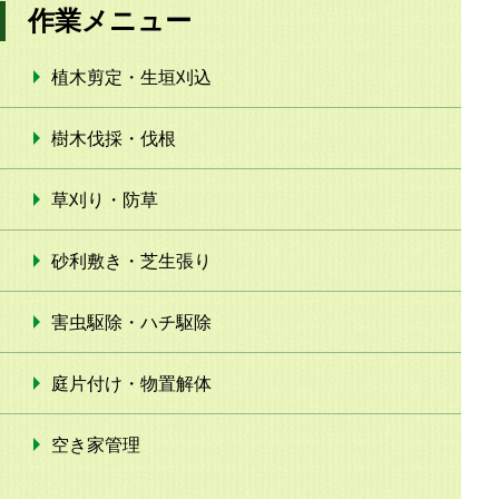
作業メニュー
植木剪定・生垣刈込
樹木伐採・伐根
草刈り・防草
砂利敷き・芝生張り
害虫駆除・ハチ駆除
庭片付け・物置解体
空き家管理