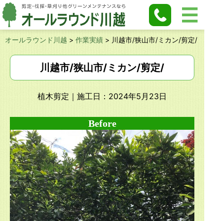
オールラウンド川越
>
作業実績
>
川越市/狭山市/ミカン/剪定/
川越市/狭山市/ミカン/剪定/
植木剪定
｜施工日：2024年5月23日
Before