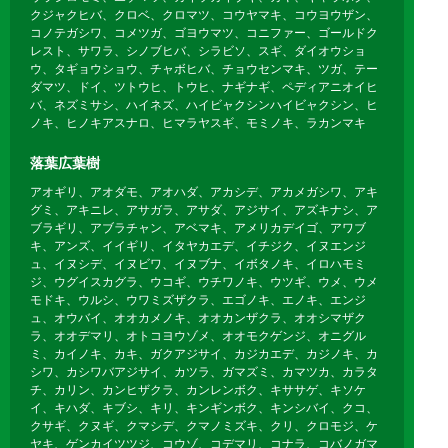
クジャクヒバ、クロベ、クロマツ、コウヤマキ、コウヨウザン、
コノテガシワ、コメツガ、ゴヨウマツ、コニファー、ゴールドク
レスト、サワラ、シノブヒバ、シラビソ、スギ、ダイオウショ
ウ、タギョウショウ、チャボヒバ、チョウセンマキ、ツガ、テー
ダマツ、ドイ、ツトウヒ、トウヒ、ナギナギ、ペディアニオイヒ
バ、ネズミサシ、ハイネズ、ハイビャクシンハイビャクシン、ヒ
ノキ、ヒノキアスナロ、ヒマラヤスギ、モミノキ、ラカンマキ
落葉広葉樹
アオギリ、アオダモ、アオハダ、アカシデ、アカメガシワ、アキ
グミ、アキニレ、アサガラ、アサダ、アジサイ、アズキナシ、ア
ブラギリ、アブラチャン、アベマキ、アメリカデイゴ、アワブ
キ、アンズ、イイギリ、イタヤカエデ、イチジク、イヌエンジ
ュ、イヌシデ、イヌビワ、イヌブナ、イボタノキ、イロハモミ
ジ、ウグイスカグラ、ウコギ、ウチワノキ、ウツギ、ウメ、ウメ
モドキ、ウルシ、ウワミズザクラ、エゴノキ、エノキ、エンジ
ュ、オウバイ、オオカメノキ、オオカンザクラ、オオシマザク
ラ、オオデマリ、オトコヨウゾメ、オオモクゲンジ、オニグル
ミ、カイノキ、カキ、ガクアジサイ、カジカエデ、カジノキ、カ
シワ、カシワバアジサイ、カツラ、ガマズミ、カマツカ、カラタ
チ、カリン、カンヒザクラ、カンレンボク、キササゲ、キソケ
イ、キハダ、キブシ、キリ、キンギンボク、キンシバイ、クコ、
クサギ、クヌギ、クマシデ、クマノミズキ、クリ、クロモジ、ケ
ヤキ、ゲンカイツツジ、コウゾ、コデマリ、コナラ、コバノガマ