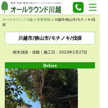
オールラウンド川越
>
作業実績
>
川越市/狭山市/モチノキ/伐
採
川越市/狭山市/モチノキ/伐採
樹木伐採・伐根
｜施工日：2023年2月27日
Before