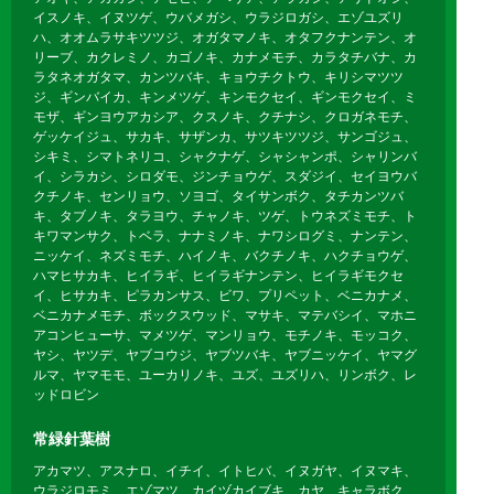
イスノキ、イヌツゲ、ウバメガシ、ウラジロガシ、エゾユズリ
ハ、オオムラサキツツジ、オガタマノキ、オタフクナンテン、オ
リーブ、カクレミノ、カゴノキ、カナメモチ、カラタチバナ、カ
ラタネオガタマ、カンツバキ、キョウチクトウ、キリシマツツ
ジ、ギンバイカ、キンメツゲ、キンモクセイ、ギンモクセイ、ミ
モザ、ギンヨウアカシア、クスノキ、クチナシ、クロガネモチ、
ゲッケイジュ、サカキ、サザンカ、サツキツツジ、サンゴジュ、
シキミ、シマトネリコ、シャクナゲ、シャシャンポ、シャリンバ
イ、シラカシ、シロダモ、ジンチョウゲ、スダジイ、セイヨウバ
クチノキ、センリョウ、ソヨゴ、タイサンボク、タチカンツバ
キ、タブノキ、タラヨウ、チャノキ、ツゲ、トウネズミモチ、ト
キワマンサク、トベラ、ナナミノキ、ナワシログミ、ナンテン、
ニッケイ、ネズミモチ、ハイノキ、バクチノキ、ハクチョウゲ、
ハマヒサカキ、ヒイラギ、ヒイラギナンテン、ヒイラギモクセ
イ、ヒサカキ、ピラカンサス、ビワ、プリペット、ベニカナメ、
ベニカナメモチ、ボックスウッド、マサキ、マテバシイ、マホニ
アコンヒューサ、マメツゲ、マンリョウ、モチノキ、モッコク、
ヤシ、ヤツデ、ヤブコウジ、ヤブツバキ、ヤブニッケイ、ヤマグ
ルマ、ヤマモモ、ユーカリノキ、ユズ、ユズリハ、リンボク、レ
ッドロビン
常緑針葉樹
アカマツ、アスナロ、イチイ、イトヒバ、イヌガヤ、イヌマキ、
ウラジロモミ、エゾマツ、カイヅカイブキ、カヤ、キャラボク、