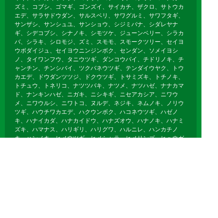
ズミ、コブシ、ゴマギ、ゴンズイ、サイカチ、ザクロ、サトウカ
エデ、サラサドウダン、サルスベリ、サワグルミ、サワフタギ、
サンザシ、サンシュユ、サンショウ、シジミバナ、シダレヤナ
ギ、シデコブシ、シナノキ、シモツケ、ジューンベリー、シラカ
バ、シラキ、シロモジ、ズミ、スモモ、スモークツリー、セイヨ
ウボダイジュ、セイヨウニンジンボク、センダン、ソメイヨシ
ノ、タイワンフウ、タニウツギ、ダンコウバイ、チドリノキ、チ
ャンチン、チンシバイ、ツクバネウツギ、テンダイウヤク、トウ
カエデ、ドウダンツツジ、ドクウツギ、トサミズキ、トチノキ、
トチュウ、トネリコ、ナツツバキ、ナツメ、ナツハゼ、ナナカマ
ド、ナンキンハゼ、ニガキ、ニシキギ、ニセアカシア、ニワウ
メ、ニワウルシ、ニワトコ、ヌルデ、ネジキ、ネムノキ、ノリウ
ツギ、ハウチワカエデ、ハクウンボク、ハコネウツギ、ハゼノ
キ、ハナイカダ、ハナカイドウ、ハナズオウ、ハナノキ、ハナミ
ズキ、ハマナス、ハリギリ、ハリグワ、ハルニレ、ハンカチノ
キ、ハンノキ、ヒメウツギ、ヒメシャラ、ヒメリンゴ、ヒュウガ
ミズキ、ビヨウヤナギ、ブナ、フヨウ、プラタナス、ブルーベリ
ー、ボケ、ホオノキ、ボダイジュ、ボタン、ポプラ、ポポー、マ
ユミ、マルバノキ、マルメロ、マンサク、ミズキ、ミズナラ、ミ
ツマタ、ミヤギノハギ、ムクゲ、ムクノキ、ムクロジ、ムラサキ
シキブ、ムレスズメ、メギ、メグスリノキ、モクゲンジ、モクレ
ン、モミジバフウ、ヤブデマリ、ヤマグワ、ヤマコウバシ、ヤマ
ザクラ、ヤマハギ、ヤマブキ、ヤマボウシ、ユキヤナギ、ユスラ
ウメ、ユリノキ、ライラック、リキュウバイ、リョウブ、レンギ
ョウ、ロウバイ