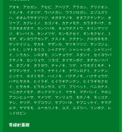
アオキ、アカガシ、アセビ、アベリア、アラカシ、アリドオシ、
イスノキ、イヌツゲ、ウバメガシ、ウラジロガシ、エゾユズリ
ハ、オオムラサキツツジ、オガタマノキ、オタフクナンテン、オ
リーブ、カクレミノ、カゴノキ、カナメモチ、カラタチバナ、カ
ラタネオガタマ、カンツバキ、キョウチクトウ、キリシマツツ
ジ、ギンバイカ、キンメツゲ、キンモクセイ、ギンモクセイ、ミ
モザ、ギンヨウアカシア、クスノキ、クチナシ、クロガネモチ、
ゲッケイジュ、サカキ、サザンカ、サツキツツジ、サンゴジュ、
シキミ、シマトネリコ、シャクナゲ、シャシャンポ、シャリンバ
イ、シラカシ、シロダモ、ジンチョウゲ、スダジイ、セイヨウバ
クチノキ、センリョウ、ソヨゴ、タイサンボク、タチカンツバ
キ、タブノキ、タラヨウ、チャノキ、ツゲ、トウネズミモチ、ト
キワマンサク、トベラ、ナナミノキ、ナワシログミ、ナンテン、
ニッケイ、ネズミモチ、ハイノキ、バクチノキ、ハクチョウゲ、
ハマヒサカキ、ヒイラギ、ヒイラギナンテン、ヒイラギモクセ
イ、ヒサカキ、ピラカンサス、ビワ、プリペット、ベニカナメ、
ベニカナメモチ、ボックスウッド、マサキ、マテバシイ、マホニ
アコンヒューサ、マメツゲ、マンリョウ、モチノキ、モッコク、
ヤシ、ヤツデ、ヤブコウジ、ヤブツバキ、ヤブニッケイ、ヤマグ
ルマ、ヤマモモ、ユーカリノキ、ユズ、ユズリハ、リンボク、レ
ッドロビン
常緑針葉樹