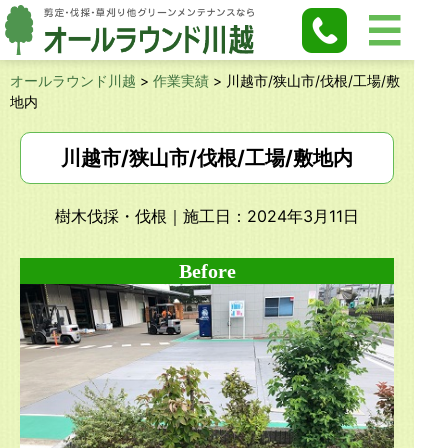
オールラウンド川越
>
作業実績
>
川越市/狭山市/伐根/工場/敷
地内
川越市/狭山市/伐根/工場/敷地内
樹木伐採・伐根
｜施工日：2024年3月11日
Before