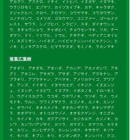
アカマツ、アスナロ、イチイ、イトヒバ、イヌガヤ、イヌマキ、
ウラジロモミ、エゾマツ、カイヅカイブキ、カヤ、キャラボク、
クジャクヒバ、クロベ、クロマツ、コウヤマキ、コウヨウザン、
コノテガシワ、コメツガ、ゴヨウマツ、コニファー、ゴールドク
レスト、サワラ、シノブヒバ、シラビソ、スギ、ダイオウショ
ウ、タギョウショウ、チャボヒバ、チョウセンマキ、ツガ、テー
ダマツ、ドイ、ツトウヒ、トウヒ、ナギナギ、ペディアニオイヒ
バ、ネズミサシ、ハイネズ、ハイビャクシンハイビャクシン、ヒ
ノキ、ヒノキアスナロ、ヒマラヤスギ、モミノキ、ラカンマキ
落葉広葉樹
アオギリ、アオダモ、アオハダ、アカシデ、アカメガシワ、アキ
グミ、アキニレ、アサガラ、アサダ、アジサイ、アズキナシ、ア
ブラギリ、アブラチャン、アベマキ、アメリカデイゴ、アワブ
キ、アンズ、イイギリ、イタヤカエデ、イチジク、イヌエンジ
ュ、イヌシデ、イヌビワ、イヌブナ、イボタノキ、イロハモミ
ジ、ウグイスカグラ、ウコギ、ウチワノキ、ウツギ、ウメ、ウメ
モドキ、ウルシ、ウワミズザクラ、エゴノキ、エノキ、エンジ
ュ、オウバイ、オオカメノキ、オオカンザクラ、オオシマザク
ラ、オオデマリ、オトコヨウゾメ、オオモクゲンジ、オニグル
ミ、カイノキ、カキ、ガクアジサイ、カジカエデ、カジノキ、カ
シワ、カシワバアジサイ、カツラ、ガマズミ、カマツカ、カラタ
チ、カリン、カンヒザクラ、カンレンボク、キササゲ、キソケ
イ、キハダ、キブシ、キリ、キンギンボク、キンシバイ、クコ、