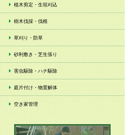
植木剪定・生垣刈込
樹木伐採・伐根
草刈り・防草
砂利敷き・芝生張り
害虫駆除・ハチ駆除
庭片付け・物置解体
空き家管理