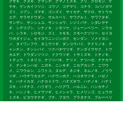
クサギ、クヌギ、クマシデ、クマノミズキ、クリ、クロモジ、ケ
ヤキ、ゲンカイツツジ、コウゾ、コデマリ、コナラ、コバノガマ
ズミ、コブシ、ゴマギ、ゴンズイ、サイカチ、ザクロ、サトウカ
エデ、サラサドウダン、サルスベリ、サワグルミ、サワフタギ、
サンザシ、サンシュユ、サンショウ、シジミバナ、シダレヤナ
ギ、シデコブシ、シナノキ、シモツケ、ジューンベリー、シラカ
バ、シラキ、シロモジ、ズミ、スモモ、スモークツリー、セイヨ
ウボダイジュ、セイヨウニンジンボク、センダン、ソメイヨシ
ノ、タイワンフウ、タニウツギ、ダンコウバイ、チドリノキ、チ
ャンチン、チンシバイ、ツクバネウツギ、テンダイウヤク、トウ
カエデ、ドウダンツツジ、ドクウツギ、トサミズキ、トチノキ、
トチュウ、トネリコ、ナツツバキ、ナツメ、ナツハゼ、ナナカマ
ド、ナンキンハゼ、ニガキ、ニシキギ、ニセアカシア、ニワウ
メ、ニワウルシ、ニワトコ、ヌルデ、ネジキ、ネムノキ、ノリウ
ツギ、ハウチワカエデ、ハクウンボク、ハコネウツギ、ハゼノ
キ、ハナイカダ、ハナカイドウ、ハナズオウ、ハナノキ、ハナミ
ズキ、ハマナス、ハリギリ、ハリグワ、ハルニレ、ハンカチノ
キ、ハンノキ、ヒメウツギ、ヒメシャラ、ヒメリンゴ、ヒュウガ
ミズキ、ビヨウヤナギ、ブナ、フヨウ、プラタナス、ブルーベリ
ー、ボケ、ホオノキ、ボダイジュ、ボタン、ポプラ、ポポー、マ
ユミ、マルバノキ、マルメロ、マンサク、ミズキ、ミズナラ、ミ
ツマタ、ミヤギノハギ、ムクゲ、ムクノキ、ムクロジ、ムラサキ
シキブ、ムレスズメ、メギ、メグスリノキ、モクゲンジ、モクレ
ン、モミジバフウ、ヤブデマリ、ヤマグワ、ヤマコウバシ、ヤマ
ザクラ、ヤマハギ、ヤマブキ、ヤマボウシ、ユキヤナギ、ユスラ