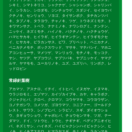
シキミ、シマトネリコ、シャクナゲ、シャシャンポ、シャリンバ
イ、シラカシ、シロダモ、ジンチョウゲ、スダジイ、セイヨウバ
クチノキ、センリョウ、ソヨゴ、タイサンボク、タチカンツバ
キ、タブノキ、タラヨウ、チャノキ、ツゲ、トウネズミモチ、ト
キワマンサク、トベラ、ナナミノキ、ナワシログミ、ナンテン、
ニッケイ、ネズミモチ、ハイノキ、バクチノキ、ハクチョウゲ、
ハマヒサカキ、ヒイラギ、ヒイラギナンテン、ヒイラギモクセ
イ、ヒサカキ、ピラカンサス、ビワ、プリペット、ベニカナメ、
ベニカナメモチ、ボックスウッド、マサキ、マテバシイ、マホニ
アコンヒューサ、マメツゲ、マンリョウ、モチノキ、モッコク、
ヤシ、ヤツデ、ヤブコウジ、ヤブツバキ、ヤブニッケイ、ヤマグ
ルマ、ヤマモモ、ユーカリノキ、ユズ、ユズリハ、リンボク、レ
ッドロビン
常緑針葉樹
アカマツ、アスナロ、イチイ、イトヒバ、イヌガヤ、イヌマキ、
ウラジロモミ、エゾマツ、カイヅカイブキ、カヤ、キャラボク、
クジャクヒバ、クロベ、クロマツ、コウヤマキ、コウヨウザン、
コノテガシワ、コメツガ、ゴヨウマツ、コニファー、ゴールドク
レスト、サワラ、シノブヒバ、シラビソ、スギ、ダイオウショ
ウ、タギョウショウ、チャボヒバ、チョウセンマキ、ツガ、テー
ダマツ、ドイ、ツトウヒ、トウヒ、ナギナギ、ペディアニオイヒ
バ、ネズミサシ、ハイネズ、ハイビャクシンハイビャクシン、ヒ
ノキ、ヒノキアスナロ、ヒマラヤスギ、モミノキ、ラカンマキ