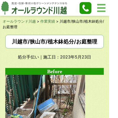
オールラウンド川越
>
作業実績
>
川越市/狭山市/植木鉢処分/
お庭整理
川越市/狭山市/植木鉢処分/お庭整理
処分手伝い
｜施工日：2023年5月23日
Before