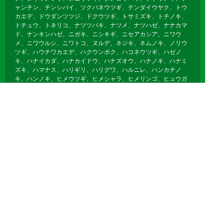
ャンチン、チンシバイ、ツクバネウツギ、テンダイウヤク、トウ
カエデ、ドウダンツツジ、ドクウツギ、トサミズキ、トチノキ、
トチュウ、トネリコ、ナツツバキ、ナツメ、ナツハゼ、ナナカマ
ド、ナンキンハゼ、ニガキ、ニシキギ、ニセアカシア、ニワウ
メ、ニワウルシ、ニワトコ、ヌルデ、ネジキ、ネムノキ、ノリウ
ツギ、ハウチワカエデ、ハクウンボク、ハコネウツギ、ハゼノ
キ、ハナイカダ、ハナカイドウ、ハナズオウ、ハナノキ、ハナミ
ズキ、ハマナス、ハリギリ、ハリグワ、ハルニレ、ハンカチノ
キ、ハンノキ、ヒメウツギ、ヒメシャラ、ヒメリンゴ、ヒュウガ
ミズキ、ビヨウヤナギ、ブナ、フヨウ、プラタナス、ブルーベリ
ー、ボケ、ホオノキ、ボダイジュ、ボタン、ポプラ、ポポー、マ
ユミ、マルバノキ、マルメロ、マンサク、ミズキ、ミズナラ、ミ
ツマタ、ミヤギノハギ、ムクゲ、ムクノキ、ムクロジ、ムラサキ
シキブ、ムレスズメ、メギ、メグスリノキ、モクゲンジ、モクレ
ン、モミジバフウ、ヤブデマリ、ヤマグワ、ヤマコウバシ、ヤマ
ザクラ、ヤマハギ、ヤマブキ、ヤマボウシ、ユキヤナギ、ユスラ
ウメ、ユリノキ、ライラック、リキュウバイ、リョウブ、レンギ
ョウ、ロウバイ
落葉針葉樹
イチョウ、カラマツ、メタセコイア、ポンドサイプレス、ラクウ
ショウ、モウソウチク、マダケ、キッコウチク、ホテイチク、キ
ンメイチク、ナリヒラダケ、クロチク、ヤダケ、クマザサ、オカ
メザサ、チゴザサ、オロシマチク