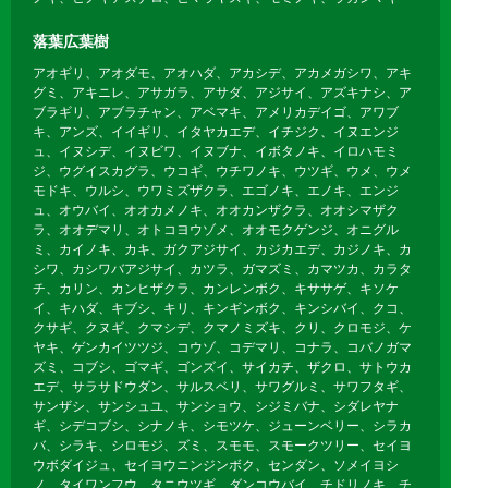
落葉広葉樹
アオギリ、アオダモ、アオハダ、アカシデ、アカメガシワ、アキ
グミ、アキニレ、アサガラ、アサダ、アジサイ、アズキナシ、ア
ブラギリ、アブラチャン、アベマキ、アメリカデイゴ、アワブ
キ、アンズ、イイギリ、イタヤカエデ、イチジク、イヌエンジ
ュ、イヌシデ、イヌビワ、イヌブナ、イボタノキ、イロハモミ
ジ、ウグイスカグラ、ウコギ、ウチワノキ、ウツギ、ウメ、ウメ
モドキ、ウルシ、ウワミズザクラ、エゴノキ、エノキ、エンジ
ュ、オウバイ、オオカメノキ、オオカンザクラ、オオシマザク
ラ、オオデマリ、オトコヨウゾメ、オオモクゲンジ、オニグル
ミ、カイノキ、カキ、ガクアジサイ、カジカエデ、カジノキ、カ
シワ、カシワバアジサイ、カツラ、ガマズミ、カマツカ、カラタ
チ、カリン、カンヒザクラ、カンレンボク、キササゲ、キソケ
イ、キハダ、キブシ、キリ、キンギンボク、キンシバイ、クコ、
クサギ、クヌギ、クマシデ、クマノミズキ、クリ、クロモジ、ケ
ヤキ、ゲンカイツツジ、コウゾ、コデマリ、コナラ、コバノガマ
ズミ、コブシ、ゴマギ、ゴンズイ、サイカチ、ザクロ、サトウカ
エデ、サラサドウダン、サルスベリ、サワグルミ、サワフタギ、
サンザシ、サンシュユ、サンショウ、シジミバナ、シダレヤナ
ギ、シデコブシ、シナノキ、シモツケ、ジューンベリー、シラカ
バ、シラキ、シロモジ、ズミ、スモモ、スモークツリー、セイヨ
ウボダイジュ、セイヨウニンジンボク、センダン、ソメイヨシ
ノ、タイワンフウ、タニウツギ、ダンコウバイ、チドリノキ、チ