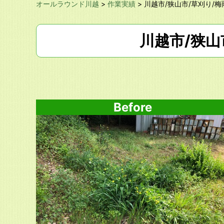
オールラウンド川越
>
作業実績
>
川越市/狭山市/草刈り/
川越市/狭山
Before