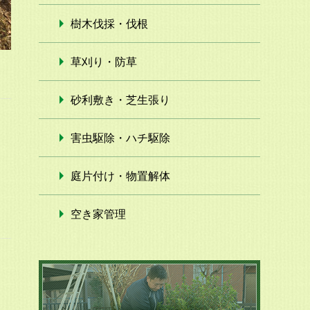
樹木伐採・伐根
草刈り・防草
砂利敷き・芝生張り
害虫駆除・ハチ駆除
庭片付け・物置解体
空き家管理