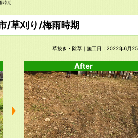
梅雨時期
市/草刈り/梅雨時期
草抜き・除草
｜施工日：2022年6月2
After