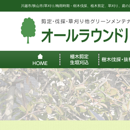
川越市/狭山市/草刈り/梅雨時期 - 樹木伐採、植木剪定、草刈り、