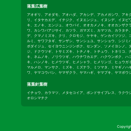
落葉広葉樹
アオギリ、アオダモ、アオハダ、アカシデ、アカメガシワ、アキ
リ、イタヤカエデ、イチジク、イヌエンジュ、イヌシデ、イヌビ
キ、エノキ、エンジュ、オウバイ、オオカメノキ、オオカンザク
ワ、カシワバアジサイ、カツラ、ガマズミ、カマツカ、カラタチ
デ、クマノミズキ、クリ、クロモジ、ケヤキ、ゲンカイツツジ、
ルミ、サワフタギ、サンザシ、サンシュユ、サンショウ、シジミ
ボダイジュ、セイヨウニンジンボク、センダン、ソメイヨシノ、
ジ、ドクウツギ、トサミズキ、トチノキ、トチュウ、トネリコ、
キ、ネムノキ、ノリウツギ、ハウチワカエデ、ハクウンボク、ハ
キ、ハンノキ、ヒメウツギ、ヒメシャラ、ヒメリンゴ、ヒュウガ
マルメロ、マンサク、ミズキ、ミズナラ、ミツマタ、ミヤギノハ
ワ、ヤマコウバシ、ヤマザクラ、ヤマハギ、ヤマブキ、ヤマボウ
落葉針葉樹
イチョウ、カラマツ、メタセコイア、ポンドサイプレス、ラクウ
オロシマチク
Copyr