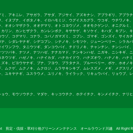
グミ、アキニレ、アサガラ、アサダ、アジサイ、アズキナシ、アブラギリ、アブラチ
ワ、イヌブナ、イボタノキ、イロハモミジ、ウグイスカグラ、ウコギ、ウチワノキ、
ラ、オオシマザクラ、オオデマリ、オトコヨウゾメ、オオモクゲンジ、オニグルミ、
、カリン、カンヒザクラ、カンレンボク、キササゲ、キソケイ、キハダ、キブシ、キ
コウゾ、コデマリ、コナラ、コバノガマズミ、コブシ、ゴマギ、ゴンズイ、サイカチ
バナ、シダレヤナギ、シデコブシ、シナノキ、シモツケ、ジューンベリー、シラカバ
タイワンフウ、タニウツギ、ダンコウバイ、チドリノキ、チャンチン、チンシバイ、
ナツツバキ、ナツメ、ナツハゼ、ナナカマド、ナンキンハゼ、ニガキ、ニシキギ、ニ
コネウツギ、ハゼノキ、ハナイカダ、ハナカイドウ、ハナズオウ、ハナノキ、ハナミ
ミズキ、ビヨウヤナギ、ブナ、フヨウ、プラタナス、ブルーベリー、ボケ、ホオノキ
ギ、ムクゲ、ムクノキ、ムクロジ、ムラサキシキブ、ムレスズメ、メギ、メグスリノ
シ、ユキヤナギ、ユスラウメ、ユリノキ、ライラック、リキュウバイ、リョウブ、レ
ショウ、モウソウチク、マダケ、キッコウチク、ホテイチク、キンメイチク、ナリヒ
ight 剪定・伐採・草刈り他グリーンメンテナンス オールラウンド川越 All Right Res