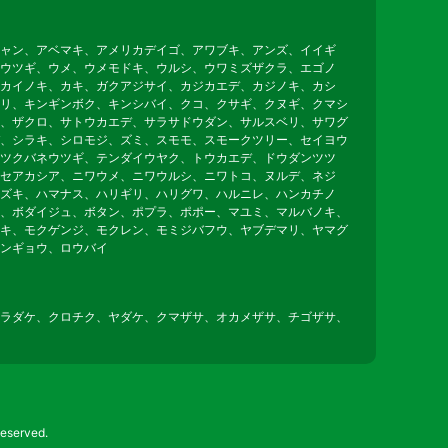
ャン、アベマキ、アメリカデイゴ、アワブキ、アンズ、イイギ
ウツギ、ウメ、ウメモドキ、ウルシ、ウワミズザクラ、エゴノ
カイノキ、カキ、ガクアジサイ、カジカエデ、カジノキ、カシ
リ、キンギンボク、キンシバイ、クコ、クサギ、クヌギ、クマシ
、ザクロ、サトウカエデ、サラサドウダン、サルスベリ、サワグ
、シラキ、シロモジ、ズミ、スモモ、スモークツリー、セイヨウ
ツクバネウツギ、テンダイウヤク、トウカエデ、ドウダンツツ
セアカシア、ニワウメ、ニワウルシ、ニワトコ、ヌルデ、ネジ
ズキ、ハマナス、ハリギリ、ハリグワ、ハルニレ、ハンカチノ
、ボダイジュ、ボタン、ポプラ、ポポー、マユミ、マルバノキ、
キ、モクゲンジ、モクレン、モミジバフウ、ヤブデマリ、ヤマグ
ンギョウ、ロウバイ
ラダケ、クロチク、ヤダケ、クマザサ、オカメザサ、チゴザサ、
erved.