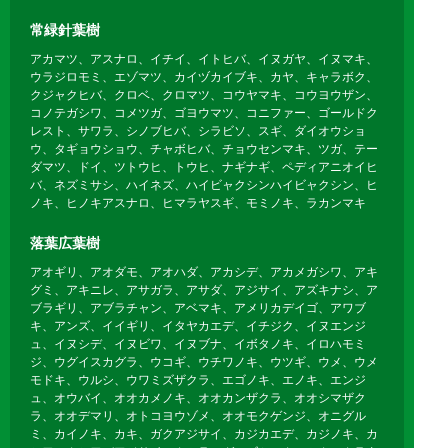
常緑針葉樹
アカマツ、アスナロ、イチイ、イトヒバ、イヌガヤ、イヌマキ、
ウラジロモミ、エゾマツ、カイヅカイブキ、カヤ、キャラボク、
クジャクヒバ、クロベ、クロマツ、コウヤマキ、コウヨウザン、
コノテガシワ、コメツガ、ゴヨウマツ、コニファー、ゴールドク
レスト、サワラ、シノブヒバ、シラビソ、スギ、ダイオウショ
ウ、タギョウショウ、チャボヒバ、チョウセンマキ、ツガ、テー
ダマツ、ドイ、ツトウヒ、トウヒ、ナギナギ、ペディアニオイヒ
バ、ネズミサシ、ハイネズ、ハイビャクシンハイビャクシン、ヒ
ノキ、ヒノキアスナロ、ヒマラヤスギ、モミノキ、ラカンマキ
落葉広葉樹
アオギリ、アオダモ、アオハダ、アカシデ、アカメガシワ、アキ
グミ、アキニレ、アサガラ、アサダ、アジサイ、アズキナシ、ア
ブラギリ、アブラチャン、アベマキ、アメリカデイゴ、アワブ
キ、アンズ、イイギリ、イタヤカエデ、イチジク、イヌエンジ
ュ、イヌシデ、イヌビワ、イヌブナ、イボタノキ、イロハモミ
ジ、ウグイスカグラ、ウコギ、ウチワノキ、ウツギ、ウメ、ウメ
モドキ、ウルシ、ウワミズザクラ、エゴノキ、エノキ、エンジ
ュ、オウバイ、オオカメノキ、オオカンザクラ、オオシマザク
ラ、オオデマリ、オトコヨウゾメ、オオモクゲンジ、オニグル
ミ、カイノキ、カキ、ガクアジサイ、カジカエデ、カジノキ、カ