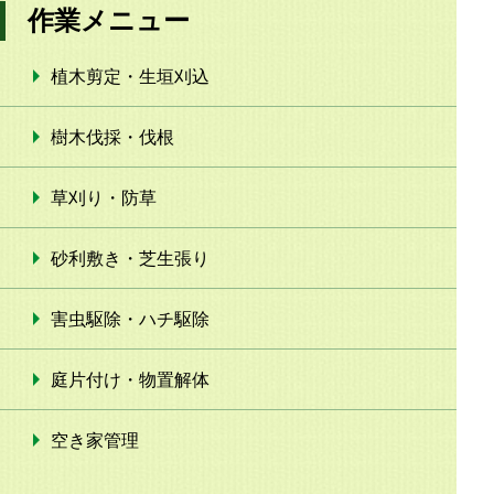
作業メニュー
植木剪定・生垣刈込
樹木伐採・伐根
草刈り・防草
砂利敷き・芝生張り
害虫駆除・ハチ駆除
庭片付け・物置解体
空き家管理