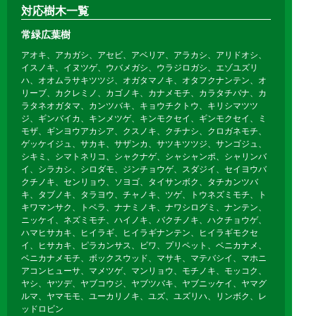
対応樹木一覧
常緑広葉樹
アオキ、アカガシ、アセビ、アベリア、アラカシ、アリドオシ、
イスノキ、イヌツゲ、ウバメガシ、ウラジロガシ、エゾユズリ
ハ、オオムラサキツツジ、オガタマノキ、オタフクナンテン、オ
リーブ、カクレミノ、カゴノキ、カナメモチ、カラタチバナ、カ
ラタネオガタマ、カンツバキ、キョウチクトウ、キリシマツツ
ジ、ギンバイカ、キンメツゲ、キンモクセイ、ギンモクセイ、ミ
モザ、ギンヨウアカシア、クスノキ、クチナシ、クロガネモチ、
ゲッケイジュ、サカキ、サザンカ、サツキツツジ、サンゴジュ、
シキミ、シマトネリコ、シャクナゲ、シャシャンポ、シャリンバ
イ、シラカシ、シロダモ、ジンチョウゲ、スダジイ、セイヨウバ
クチノキ、センリョウ、ソヨゴ、タイサンボク、タチカンツバ
キ、タブノキ、タラヨウ、チャノキ、ツゲ、トウネズミモチ、ト
キワマンサク、トベラ、ナナミノキ、ナワシログミ、ナンテン、
ニッケイ、ネズミモチ、ハイノキ、バクチノキ、ハクチョウゲ、
ハマヒサカキ、ヒイラギ、ヒイラギナンテン、ヒイラギモクセ
イ、ヒサカキ、ピラカンサス、ビワ、プリペット、ベニカナメ、
ベニカナメモチ、ボックスウッド、マサキ、マテバシイ、マホニ
アコンヒューサ、マメツゲ、マンリョウ、モチノキ、モッコク、
ヤシ、ヤツデ、ヤブコウジ、ヤブツバキ、ヤブニッケイ、ヤマグ
ルマ、ヤマモモ、ユーカリノキ、ユズ、ユズリハ、リンボク、レ
ッドロビン