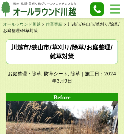
オールラウンド川越
>
作業実績
>
川越市/狭山市/草刈り/除草/
お庭整理/雑草対策
川越市/狭山市/草刈り/除草/お庭整理/
雑草対策
お庭整理・除草, 防草シート, 除草
｜施工日：2024
年3月9日
Before