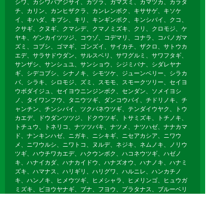
シワ、カシワバアジサイ、カツラ、ガマズミ、カマツカ、カラタ
チ、カリン、カンヒザクラ、カンレンボク、キササゲ、キソケ
イ、キハダ、キブシ、キリ、キンギンボク、キンシバイ、クコ、
クサギ、クヌギ、クマシデ、クマノミズキ、クリ、クロモジ、ケ
ヤキ、ゲンカイツツジ、コウゾ、コデマリ、コナラ、コバノガマ
ズミ、コブシ、ゴマギ、ゴンズイ、サイカチ、ザクロ、サトウカ
エデ、サラサドウダン、サルスベリ、サワグルミ、サワフタギ、
サンザシ、サンシュユ、サンショウ、シジミバナ、シダレヤナ
ギ、シデコブシ、シナノキ、シモツケ、ジューンベリー、シラカ
バ、シラキ、シロモジ、ズミ、スモモ、スモークツリー、セイヨ
ウボダイジュ、セイヨウニンジンボク、センダン、ソメイヨシ
ノ、タイワンフウ、タニウツギ、ダンコウバイ、チドリノキ、チ
ャンチン、チンシバイ、ツクバネウツギ、テンダイウヤク、トウ
カエデ、ドウダンツツジ、ドクウツギ、トサミズキ、トチノキ、
トチュウ、トネリコ、ナツツバキ、ナツメ、ナツハゼ、ナナカマ
ド、ナンキンハゼ、ニガキ、ニシキギ、ニセアカシア、ニワウ
メ、ニワウルシ、ニワトコ、ヌルデ、ネジキ、ネムノキ、ノリウ
ツギ、ハウチワカエデ、ハクウンボク、ハコネウツギ、ハゼノ
キ、ハナイカダ、ハナカイドウ、ハナズオウ、ハナノキ、ハナミ
ズキ、ハマナス、ハリギリ、ハリグワ、ハルニレ、ハンカチノ
キ、ハンノキ、ヒメウツギ、ヒメシャラ、ヒメリンゴ、ヒュウガ
ミズキ、ビヨウヤナギ、ブナ、フヨウ、プラタナス、ブルーベリ
ー、ボケ、ホオノキ、ボダイジュ、ボタン、ポプラ、ポポー、マ
ユミ、マルバノキ、マルメロ、マンサク、ミズキ、ミズナラ、ミ
ツマタ、ミヤギノハギ、ムクゲ、ムクノキ、ムクロジ、ムラサキ