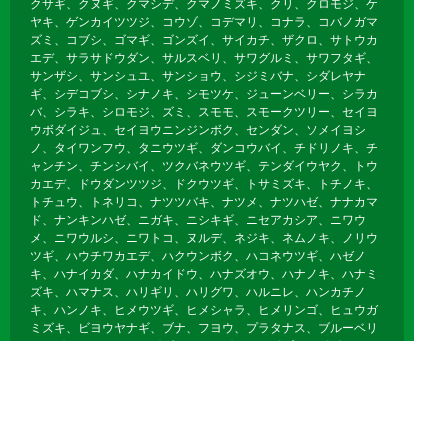
クサギ、クヌギ、クマシデ、クマノミズキ、クリ、クロモジ、ケ
ヤキ、ゲンカイツツジ、コウゾ、コデマリ、コナラ、コバノガマ
ズミ、コブシ、ゴマギ、ゴンズイ、サイカチ、ザクロ、サトウカ
エデ、サラサドウダン、サルスベリ、サワグルミ、サワフタギ、
サンザシ、サンシュユ、サンショウ、シジミバナ、シダレヤナ
ギ、シデコブシ、シナノキ、シモツケ、ジューンベリー、シラカ
バ、シラキ、シロモジ、ズミ、スモモ、スモークツリー、セイヨ
ウボダイジュ、セイヨウニンジンボク、センダン、ソメイヨシ
ノ、タイワンフウ、タニウツギ、ダンコウバイ、チドリノキ、チ
ャンチン、チンシバイ、ツクバネウツギ、テンダイウヤク、トウ
カエデ、ドウダンツツジ、ドクウツギ、トサミズキ、トチノキ、
トチュウ、トネリコ、ナツツバキ、ナツメ、ナツハゼ、ナナカマ
ド、ナンキンハゼ、ニガキ、ニシキギ、ニセアカシア、ニワウ
メ、ニワウルシ、ニワトコ、ヌルデ、ネジキ、ネムノキ、ノリウ
ツギ、ハウチワカエデ、ハクウンボク、ハコネウツギ、ハゼノ
キ、ハナイカダ、ハナカイドウ、ハナズオウ、ハナノキ、ハナミ
ズキ、ハマナス、ハリギリ、ハリグワ、ハルニレ、ハンカチノ
キ、ハンノキ、ヒメウツギ、ヒメシャラ、ヒメリンゴ、ヒュウガ
ミズキ、ビヨウヤナギ、ブナ、フヨウ、プラタナス、ブルーベリ
ー、ボケ、ホオノキ、ボダイジュ、ボタン、ポプラ、ポポー、マ
ユミ、マルバノキ、マルメロ、マンサク、ミズキ、ミズナラ、ミ
ツマタ、ミヤギノハギ、ムクゲ、ムクノキ、ムクロジ、ムラサキ
シキブ、ムレスズメ、メギ、メグスリノキ、モクゲンジ、モクレ
ン、モミジバフウ、ヤブデマリ、ヤマグワ、ヤマコウバシ、ヤマ
ザクラ、ヤマハギ、ヤマブキ、ヤマボウシ、ユキヤナギ、ユスラ