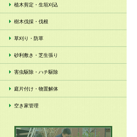
植木剪定・生垣刈込
樹木伐採・伐根
草刈り・防草
砂利敷き・芝生張り
害虫駆除・ハチ駆除
庭片付け・物置解体
空き家管理