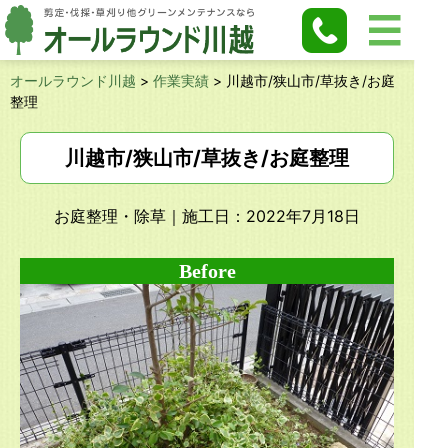
オールラウンド川越
>
作業実績
>
川越市/狭山市/草抜き/お庭
整理
川越市/狭山市/草抜き/お庭整理
お庭整理・除草
｜施工日：2022年7月18日
Before