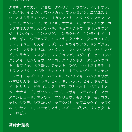
アオキ、アカガシ、アセビ、アベリア、アラカシ、アリドオシ、
イスノキ、イヌツゲ、ウバメガシ、ウラジロガシ、エゾユズリ
ハ、オオムラサキツツジ、オガタマノキ、オタフクナンテン、オ
リーブ、カクレミノ、カゴノキ、カナメモチ、カラタチバナ、カ
ラタネオガタマ、カンツバキ、キョウチクトウ、キリシマツツ
ジ、ギンバイカ、キンメツゲ、キンモクセイ、ギンモクセイ、ミ
モザ、ギンヨウアカシア、クスノキ、クチナシ、クロガネモチ、
ゲッケイジュ、サカキ、サザンカ、サツキツツジ、サンゴジュ、
シキミ、シマトネリコ、シャクナゲ、シャシャンポ、シャリンバ
イ、シラカシ、シロダモ、ジンチョウゲ、スダジイ、セイヨウバ
クチノキ、センリョウ、ソヨゴ、タイサンボク、タチカンツバ
キ、タブノキ、タラヨウ、チャノキ、ツゲ、トウネズミモチ、ト
キワマンサク、トベラ、ナナミノキ、ナワシログミ、ナンテン、
ニッケイ、ネズミモチ、ハイノキ、バクチノキ、ハクチョウゲ、
ハマヒサカキ、ヒイラギ、ヒイラギナンテン、ヒイラギモクセ
イ、ヒサカキ、ピラカンサス、ビワ、プリペット、ベニカナメ、
ベニカナメモチ、ボックスウッド、マサキ、マテバシイ、マホニ
アコンヒューサ、マメツゲ、マンリョウ、モチノキ、モッコク、
ヤシ、ヤツデ、ヤブコウジ、ヤブツバキ、ヤブニッケイ、ヤマグ
ルマ、ヤマモモ、ユーカリノキ、ユズ、ユズリハ、リンボク、レ
ッドロビン
常緑針葉樹