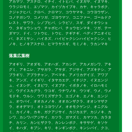
アカマツ、アスナロ、イチイ、イトヒバ、イヌガヤ、イヌマキ、
ウラジロモミ、エゾマツ、カイヅカイブキ、カヤ、キャラボク、
クジャクヒバ、クロベ、クロマツ、コウヤマキ、コウヨウザン、
コノテガシワ、コメツガ、ゴヨウマツ、コニファー、ゴールドク
レスト、サワラ、シノブヒバ、シラビソ、スギ、ダイオウショ
ウ、タギョウショウ、チャボヒバ、チョウセンマキ、ツガ、テー
ダマツ、ドイ、ツトウヒ、トウヒ、ナギナギ、ペディアニオイヒ
バ、ネズミサシ、ハイネズ、ハイビャクシンハイビャクシン、ヒ
ノキ、ヒノキアスナロ、ヒマラヤスギ、モミノキ、ラカンマキ
落葉広葉樹
アオギリ、アオダモ、アオハダ、アカシデ、アカメガシワ、アキ
グミ、アキニレ、アサガラ、アサダ、アジサイ、アズキナシ、ア
ブラギリ、アブラチャン、アベマキ、アメリカデイゴ、アワブ
キ、アンズ、イイギリ、イタヤカエデ、イチジク、イヌエンジ
ュ、イヌシデ、イヌビワ、イヌブナ、イボタノキ、イロハモミ
ジ、ウグイスカグラ、ウコギ、ウチワノキ、ウツギ、ウメ、ウメ
モドキ、ウルシ、ウワミズザクラ、エゴノキ、エノキ、エンジ
ュ、オウバイ、オオカメノキ、オオカンザクラ、オオシマザク
ラ、オオデマリ、オトコヨウゾメ、オオモクゲンジ、オニグル
ミ、カイノキ、カキ、ガクアジサイ、カジカエデ、カジノキ、カ
シワ、カシワバアジサイ、カツラ、ガマズミ、カマツカ、カラタ
チ、カリン、カンヒザクラ、カンレンボク、キササゲ、キソケ
イ、キハダ、キブシ、キリ、キンギンボク、キンシバイ、クコ、