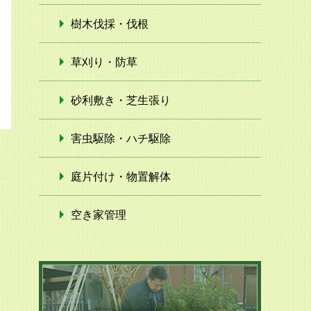
樹木伐採・伐根
草刈り・防草
砂利敷き・芝生張り
害虫駆除・ハチ駆除
庭片付け・物置解体
空き家管理