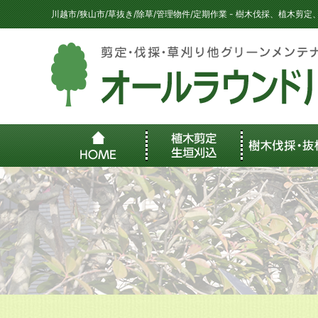
川越市/狭山市/草抜き/除草/管理物件/定期作業 - 樹木伐採、植木