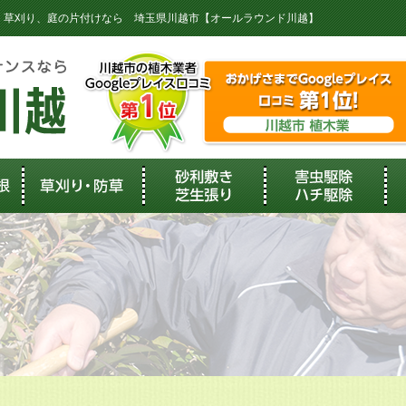
剪定、草刈り、庭の片付けなら 埼玉県川越市【オールラウンド川越】