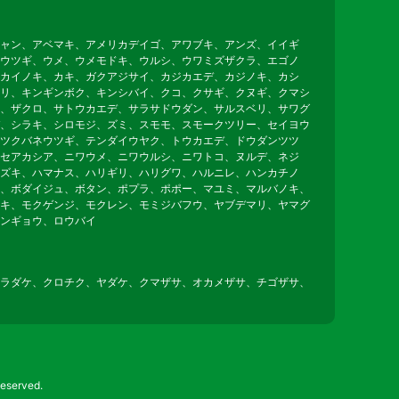
ャン、アベマキ、アメリカデイゴ、アワブキ、アンズ、イイギ
ウツギ、ウメ、ウメモドキ、ウルシ、ウワミズザクラ、エゴノ
カイノキ、カキ、ガクアジサイ、カジカエデ、カジノキ、カシ
リ、キンギンボク、キンシバイ、クコ、クサギ、クヌギ、クマシ
、ザクロ、サトウカエデ、サラサドウダン、サルスベリ、サワグ
、シラキ、シロモジ、ズミ、スモモ、スモークツリー、セイヨウ
ツクバネウツギ、テンダイウヤク、トウカエデ、ドウダンツツ
セアカシア、ニワウメ、ニワウルシ、ニワトコ、ヌルデ、ネジ
ズキ、ハマナス、ハリギリ、ハリグワ、ハルニレ、ハンカチノ
、ボダイジュ、ボタン、ポプラ、ポポー、マユミ、マルバノキ、
キ、モクゲンジ、モクレン、モミジバフウ、ヤブデマリ、ヤマグ
ンギョウ、ロウバイ
ラダケ、クロチク、ヤダケ、クマザサ、オカメザサ、チゴザサ、
erved.