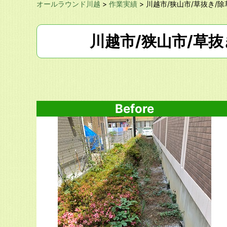
オールラウンド川越
>
作業実績
>
川越市/狭山市/草抜き/除
川越市/狭山市/草抜
Before