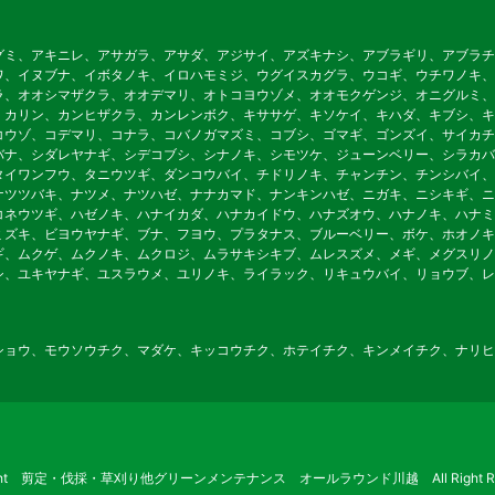
グミ、アキニレ、アサガラ、アサダ、アジサイ、アズキナシ、アブラギリ、アブラチ
ワ、イヌブナ、イボタノキ、イロハモミジ、ウグイスカグラ、ウコギ、ウチワノキ、
ラ、オオシマザクラ、オオデマリ、オトコヨウゾメ、オオモクゲンジ、オニグルミ、
、カリン、カンヒザクラ、カンレンボク、キササゲ、キソケイ、キハダ、キブシ、キ
コウゾ、コデマリ、コナラ、コバノガマズミ、コブシ、ゴマギ、ゴンズイ、サイカチ
バナ、シダレヤナギ、シデコブシ、シナノキ、シモツケ、ジューンベリー、シラカバ
タイワンフウ、タニウツギ、ダンコウバイ、チドリノキ、チャンチン、チンシバイ、
ナツツバキ、ナツメ、ナツハゼ、ナナカマド、ナンキンハゼ、ニガキ、ニシキギ、ニ
コネウツギ、ハゼノキ、ハナイカダ、ハナカイドウ、ハナズオウ、ハナノキ、ハナミ
ミズキ、ビヨウヤナギ、ブナ、フヨウ、プラタナス、ブルーベリー、ボケ、ホオノキ
ギ、ムクゲ、ムクノキ、ムクロジ、ムラサキシキブ、ムレスズメ、メギ、メグスリノ
シ、ユキヤナギ、ユスラウメ、ユリノキ、ライラック、リキュウバイ、リョウブ、レ
ショウ、モウソウチク、マダケ、キッコウチク、ホテイチク、キンメイチク、ナリヒ
ight 剪定・伐採・草刈り他グリーンメンテナンス オールラウンド川越 All Right Res