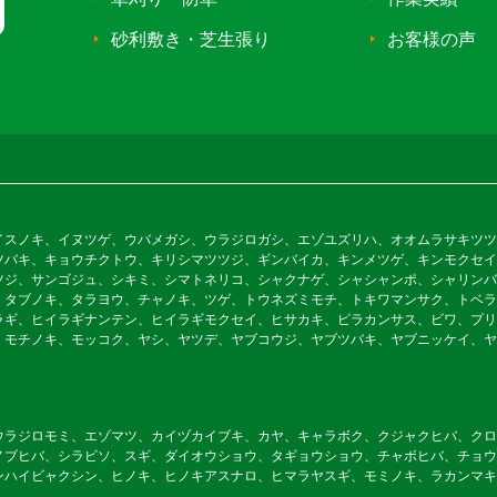
砂利敷き・芝生張り
お客様の声
イスノキ、イヌツゲ、ウバメガシ、ウラジロガシ、エゾユズリハ、オオムラサキツツ
ツバキ、キョウチクトウ、キリシマツツジ、ギンバイカ、キンメツゲ、キンモクセイ
ツジ、サンゴジュ、シキミ、シマトネリコ、シャクナゲ、シャシャンポ、シャリンバ
、タブノキ、タラヨウ、チャノキ、ツゲ、トウネズミモチ、トキワマンサク、トベラ
ラギ、ヒイラギナンテン、ヒイラギモクセイ、ヒサカキ、ピラカンサス、ビワ、プリ
、モチノキ、モッコク、ヤシ、ヤツデ、ヤブコウジ、ヤブツバキ、ヤブニッケイ、ヤ
ウラジロモミ、エゾマツ、カイヅカイブキ、カヤ、キャラボク、クジャクヒバ、クロ
ノブヒバ、シラビソ、スギ、ダイオウショウ、タギョウショウ、チャボヒバ、チョウ
ンハイビャクシン、ヒノキ、ヒノキアスナロ、ヒマラヤスギ、モミノキ、ラカンマキ