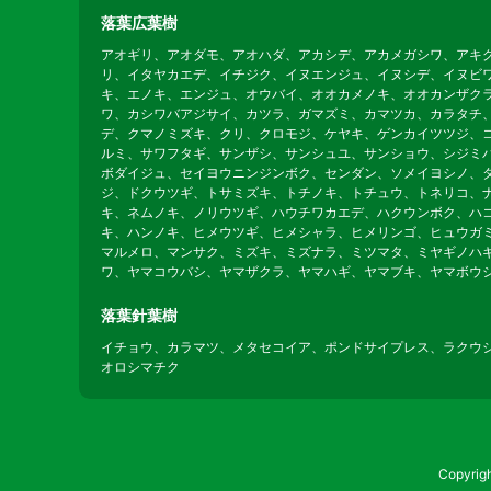
落葉広葉樹
アオギリ、アオダモ、アオハダ、アカシデ、アカメガシワ、アキ
リ、イタヤカエデ、イチジク、イヌエンジュ、イヌシデ、イヌビ
キ、エノキ、エンジュ、オウバイ、オオカメノキ、オオカンザク
ワ、カシワバアジサイ、カツラ、ガマズミ、カマツカ、カラタチ
デ、クマノミズキ、クリ、クロモジ、ケヤキ、ゲンカイツツジ、
ルミ、サワフタギ、サンザシ、サンシュユ、サンショウ、シジミ
ボダイジュ、セイヨウニンジンボク、センダン、ソメイヨシノ、
ジ、ドクウツギ、トサミズキ、トチノキ、トチュウ、トネリコ、
キ、ネムノキ、ノリウツギ、ハウチワカエデ、ハクウンボク、ハ
キ、ハンノキ、ヒメウツギ、ヒメシャラ、ヒメリンゴ、ヒュウガ
マルメロ、マンサク、ミズキ、ミズナラ、ミツマタ、ミヤギノハ
ワ、ヤマコウバシ、ヤマザクラ、ヤマハギ、ヤマブキ、ヤマボウ
落葉針葉樹
イチョウ、カラマツ、メタセコイア、ポンドサイプレス、ラクウ
オロシマチク
Copyr