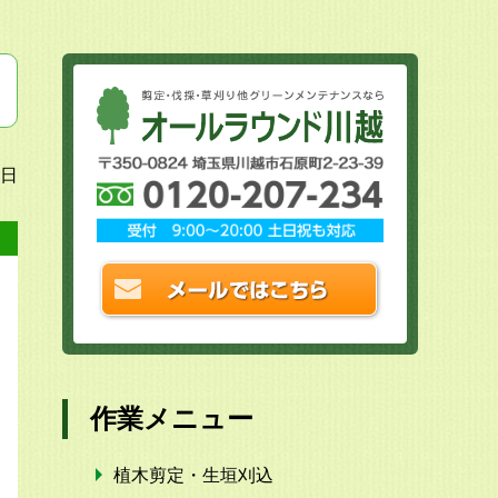
8日
作業メニュー
植木剪定・生垣刈込