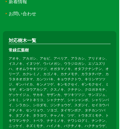
新着情報
お問い合わせ
対応樹木一覧
常緑広葉樹
アオキ、アカガシ、アセビ、アベリア、アラカシ、アリドオシ、
イスノキ、イヌツゲ、ウバメガシ、ウラジロガシ、エゾユズリ
ハ、オオムラサキツツジ、オガタマノキ、オタフクナンテン、オ
リーブ、カクレミノ、カゴノキ、カナメモチ、カラタチバナ、カ
ラタネオガタマ、カンツバキ、キョウチクトウ、キリシマツツ
ジ、ギンバイカ、キンメツゲ、キンモクセイ、ギンモクセイ、ミ
モザ、ギンヨウアカシア、クスノキ、クチナシ、クロガネモチ、
ゲッケイジュ、サカキ、サザンカ、サツキツツジ、サンゴジュ、
シキミ、シマトネリコ、シャクナゲ、シャシャンポ、シャリンバ
イ、シラカシ、シロダモ、ジンチョウゲ、スダジイ、セイヨウバ
クチノキ、センリョウ、ソヨゴ、タイサンボク、タチカンツバ
キ、タブノキ、タラヨウ、チャノキ、ツゲ、トウネズミモチ、ト
キワマンサク、トベラ、ナナミノキ、ナワシログミ、ナンテン、
ニッケイ、ネズミモチ、ハイノキ、バクチノキ、ハクチョウゲ、