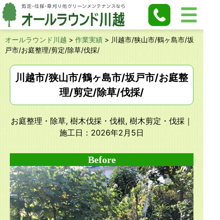
オールラウンド川越
>
作業実績
>
川越市/狭山市/鶴ヶ島市/坂
戸市/お庭整理/剪定/除草/伐採/
川越市/狭山市/鶴ヶ島市/坂戸市/お庭整
理/剪定/除草/伐採/
お庭整理・除草, 樹木伐採・伐根, 樹木剪定・伐採
｜
施工日：2026年2月5日
Before