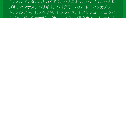
キ、ハナイカダ、ハナカイドウ、ハナズオウ、ハナノキ、ハナミ
ズキ、ハマナス、ハリギリ、ハリグワ、ハルニレ、ハンカチノ
キ、ハンノキ、ヒメウツギ、ヒメシャラ、ヒメリンゴ、ヒュウガ
ミズキ、ビヨウヤナギ、ブナ、フヨウ、プラタナス、ブルーベリ
ー、ボケ、ホオノキ、ボダイジュ、ボタン、ポプラ、ポポー、マ
ユミ、マルバノキ、マルメロ、マンサク、ミズキ、ミズナラ、ミ
ツマタ、ミヤギノハギ、ムクゲ、ムクノキ、ムクロジ、ムラサキ
シキブ、ムレスズメ、メギ、メグスリノキ、モクゲンジ、モクレ
ン、モミジバフウ、ヤブデマリ、ヤマグワ、ヤマコウバシ、ヤマ
ザクラ、ヤマハギ、ヤマブキ、ヤマボウシ、ユキヤナギ、ユスラ
ウメ、ユリノキ、ライラック、リキュウバイ、リョウブ、レンギ
ョウ、ロウバイ
落葉針葉樹
イチョウ、カラマツ、メタセコイア、ポンドサイプレス、ラクウ
ショウ、モウソウチク、マダケ、キッコウチク、ホテイチク、キ
ンメイチク、ナリヒラダケ、クロチク、ヤダケ、クマザサ、オカ
メザサ、チゴザサ、オロシマチク
Copyright 剪定・伐採・草刈り他グリーンメンテナンス オールラウンド川越
All Right Reserved.