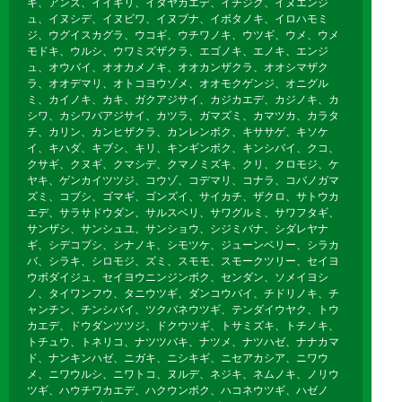
キ、アンズ、イイギリ、イタヤカエデ、イチジク、イヌエンジ
ュ、イヌシデ、イヌビワ、イヌブナ、イボタノキ、イロハモミ
ジ、ウグイスカグラ、ウコギ、ウチワノキ、ウツギ、ウメ、ウメ
モドキ、ウルシ、ウワミズザクラ、エゴノキ、エノキ、エンジ
ュ、オウバイ、オオカメノキ、オオカンザクラ、オオシマザク
ラ、オオデマリ、オトコヨウゾメ、オオモクゲンジ、オニグル
ミ、カイノキ、カキ、ガクアジサイ、カジカエデ、カジノキ、カ
シワ、カシワバアジサイ、カツラ、ガマズミ、カマツカ、カラタ
チ、カリン、カンヒザクラ、カンレンボク、キササゲ、キソケ
イ、キハダ、キブシ、キリ、キンギンボク、キンシバイ、クコ、
クサギ、クヌギ、クマシデ、クマノミズキ、クリ、クロモジ、ケ
ヤキ、ゲンカイツツジ、コウゾ、コデマリ、コナラ、コバノガマ
ズミ、コブシ、ゴマギ、ゴンズイ、サイカチ、ザクロ、サトウカ
エデ、サラサドウダン、サルスベリ、サワグルミ、サワフタギ、
サンザシ、サンシュユ、サンショウ、シジミバナ、シダレヤナ
ギ、シデコブシ、シナノキ、シモツケ、ジューンベリー、シラカ
バ、シラキ、シロモジ、ズミ、スモモ、スモークツリー、セイヨ
ウボダイジュ、セイヨウニンジンボク、センダン、ソメイヨシ
ノ、タイワンフウ、タニウツギ、ダンコウバイ、チドリノキ、チ
ャンチン、チンシバイ、ツクバネウツギ、テンダイウヤク、トウ
カエデ、ドウダンツツジ、ドクウツギ、トサミズキ、トチノキ、
トチュウ、トネリコ、ナツツバキ、ナツメ、ナツハゼ、ナナカマ
ド、ナンキンハゼ、ニガキ、ニシキギ、ニセアカシア、ニワウ
メ、ニワウルシ、ニワトコ、ヌルデ、ネジキ、ネムノキ、ノリウ
ツギ、ハウチワカエデ、ハクウンボク、ハコネウツギ、ハゼノ