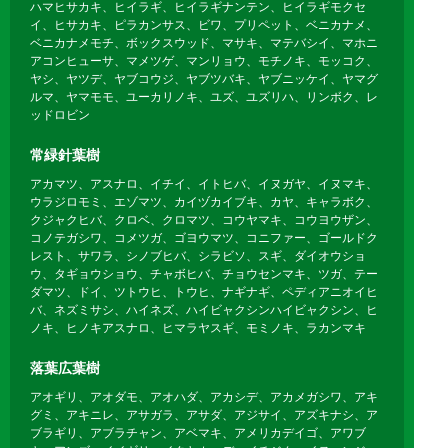
ハマヒサカキ、ヒイラギ、ヒイラギナンテン、ヒイラギモクセ
イ、ヒサカキ、ピラカンサス、ビワ、プリペット、ベニカナメ、
ベニカナメモチ、ボックスウッド、マサキ、マテバシイ、マホニ
アコンヒューサ、マメツゲ、マンリョウ、モチノキ、モッコク、
ヤシ、ヤツデ、ヤブコウジ、ヤブツバキ、ヤブニッケイ、ヤマグ
ルマ、ヤマモモ、ユーカリノキ、ユズ、ユズリハ、リンボク、レ
ッドロビン
常緑針葉樹
アカマツ、アスナロ、イチイ、イトヒバ、イヌガヤ、イヌマキ、
ウラジロモミ、エゾマツ、カイヅカイブキ、カヤ、キャラボク、
クジャクヒバ、クロベ、クロマツ、コウヤマキ、コウヨウザン、
コノテガシワ、コメツガ、ゴヨウマツ、コニファー、ゴールドク
レスト、サワラ、シノブヒバ、シラビソ、スギ、ダイオウショ
ウ、タギョウショウ、チャボヒバ、チョウセンマキ、ツガ、テー
ダマツ、ドイ、ツトウヒ、トウヒ、ナギナギ、ペディアニオイヒ
バ、ネズミサシ、ハイネズ、ハイビャクシンハイビャクシン、ヒ
ノキ、ヒノキアスナロ、ヒマラヤスギ、モミノキ、ラカンマキ
落葉広葉樹
アオギリ、アオダモ、アオハダ、アカシデ、アカメガシワ、アキ
グミ、アキニレ、アサガラ、アサダ、アジサイ、アズキナシ、ア
ブラギリ、アブラチャン、アベマキ、アメリカデイゴ、アワブ