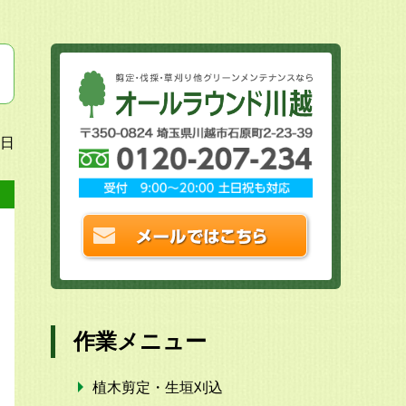
7日
作業メニュー
植木剪定・生垣刈込