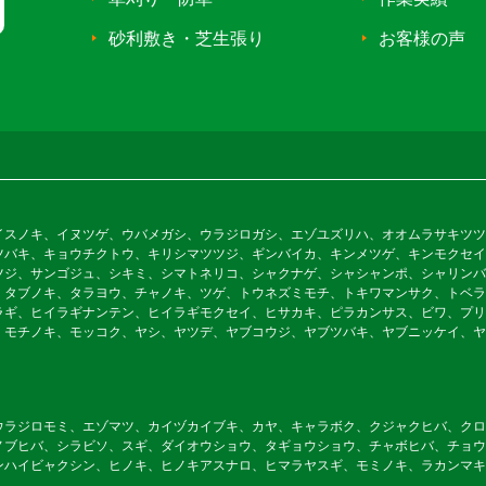
砂利敷き・芝生張り
お客様の声
イスノキ、イヌツゲ、ウバメガシ、ウラジロガシ、エゾユズリハ、オオムラサキツツ
ツバキ、キョウチクトウ、キリシマツツジ、ギンバイカ、キンメツゲ、キンモクセイ
ツジ、サンゴジュ、シキミ、シマトネリコ、シャクナゲ、シャシャンポ、シャリンバ
、タブノキ、タラヨウ、チャノキ、ツゲ、トウネズミモチ、トキワマンサク、トベラ
ラギ、ヒイラギナンテン、ヒイラギモクセイ、ヒサカキ、ピラカンサス、ビワ、プリ
、モチノキ、モッコク、ヤシ、ヤツデ、ヤブコウジ、ヤブツバキ、ヤブニッケイ、ヤ
ウラジロモミ、エゾマツ、カイヅカイブキ、カヤ、キャラボク、クジャクヒバ、クロ
ノブヒバ、シラビソ、スギ、ダイオウショウ、タギョウショウ、チャボヒバ、チョウ
ンハイビャクシン、ヒノキ、ヒノキアスナロ、ヒマラヤスギ、モミノキ、ラカンマキ