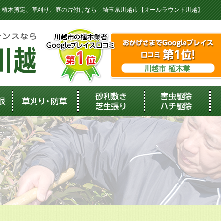
樹木伐採、植木剪定、草刈り、庭の片付けなら 埼玉県川越市【オールラウンド川越】