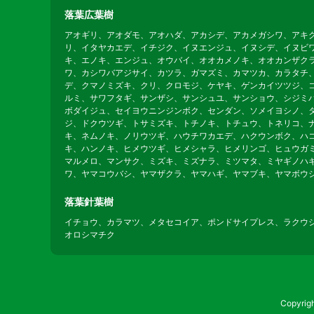
落葉広葉樹
アオギリ、アオダモ、アオハダ、アカシデ、アカメガシワ、アキ
リ、イタヤカエデ、イチジク、イヌエンジュ、イヌシデ、イヌビ
キ、エノキ、エンジュ、オウバイ、オオカメノキ、オオカンザク
ワ、カシワバアジサイ、カツラ、ガマズミ、カマツカ、カラタチ
デ、クマノミズキ、クリ、クロモジ、ケヤキ、ゲンカイツツジ、
ルミ、サワフタギ、サンザシ、サンシュユ、サンショウ、シジミ
ボダイジュ、セイヨウニンジンボク、センダン、ソメイヨシノ、
ジ、ドクウツギ、トサミズキ、トチノキ、トチュウ、トネリコ、
キ、ネムノキ、ノリウツギ、ハウチワカエデ、ハクウンボク、ハ
キ、ハンノキ、ヒメウツギ、ヒメシャラ、ヒメリンゴ、ヒュウガ
マルメロ、マンサク、ミズキ、ミズナラ、ミツマタ、ミヤギノハ
ワ、ヤマコウバシ、ヤマザクラ、ヤマハギ、ヤマブキ、ヤマボウ
落葉針葉樹
イチョウ、カラマツ、メタセコイア、ポンドサイプレス、ラクウ
オロシマチク
Copyr