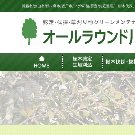
川越市/狭山市/鶴ヶ島市/坂戸市/ツゲ/柘植/剪定/お庭整理/ - 