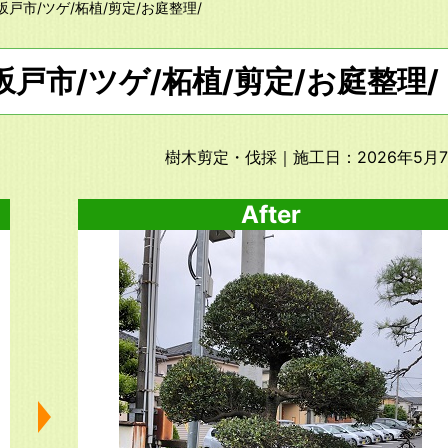
坂戸市/ツゲ/柘植/剪定/お庭整理/
坂戸市/ツゲ/柘植/剪定/お庭整理/
樹木剪定・伐採
｜施工日：2026年5月
After