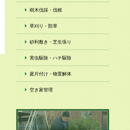
樹木伐採・伐根
草刈り・防草
砂利敷き・芝生張り
害虫駆除・ハチ駆除
庭片付け・物置解体
空き家管理