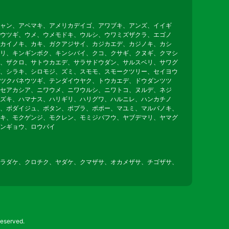
ャン、アベマキ、アメリカデイゴ、アワブキ、アンズ、イイギ
ウツギ、ウメ、ウメモドキ、ウルシ、ウワミズザクラ、エゴノ
カイノキ、カキ、ガクアジサイ、カジカエデ、カジノキ、カシ
リ、キンギンボク、キンシバイ、クコ、クサギ、クヌギ、クマシ
、ザクロ、サトウカエデ、サラサドウダン、サルスベリ、サワグ
、シラキ、シロモジ、ズミ、スモモ、スモークツリー、セイヨウ
ツクバネウツギ、テンダイウヤク、トウカエデ、ドウダンツツ
セアカシア、ニワウメ、ニワウルシ、ニワトコ、ヌルデ、ネジ
ズキ、ハマナス、ハリギリ、ハリグワ、ハルニレ、ハンカチノ
、ボダイジュ、ボタン、ポプラ、ポポー、マユミ、マルバノキ、
キ、モクゲンジ、モクレン、モミジバフウ、ヤブデマリ、ヤマグ
ンギョウ、ロウバイ
ラダケ、クロチク、ヤダケ、クマザサ、オカメザサ、チゴザサ、
erved.