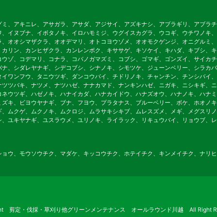
グミ、アキニレ、アサガラ、アサダ、アジサイ、アズキナシ、アブラギリ、アブラチ
ワ、イヌブナ、イボタノキ、イロハモミジ、ウグイスカグラ、ウコギ、ウチワノキ、
ラ、オオシマザクラ、オオデマリ、オトコヨウゾメ、オオモクゲンジ、オニグルミ、
、カリン、カンヒザクラ、カンレンボク、キササゲ、キソケイ、キハダ、キブシ、キ
コウゾ、コデマリ、コナラ、コバノガマズミ、コブシ、ゴマギ、ゴンズイ、サイカチ
バナ、シダレヤナギ、シデコブシ、シナノキ、シモツケ、ジューンベリー、シラカバ
タイワンフウ、タニウツギ、ダンコウバイ、チドリノキ、チャンチン、チンシバイ、
ナツツバキ、ナツメ、ナツハゼ、ナナカマド、ナンキンハゼ、ニガキ、ニシキギ、ニ
コネウツギ、ハゼノキ、ハナイカダ、ハナカイドウ、ハナズオウ、ハナノキ、ハナミ
ミズキ、ビヨウヤナギ、ブナ、フヨウ、プラタナス、ブルーベリー、ボケ、ホオノキ
ギ、ムクゲ、ムクノキ、ムクロジ、ムラサキシキブ、ムレスズメ、メギ、メグスリノ
シ、ユキヤナギ、ユスラウメ、ユリノキ、ライラック、リキュウバイ、リョウブ、レ
ショウ、モウソウチク、マダケ、キッコウチク、ホテイチク、キンメイチク、ナリヒ
ight 剪定・伐採・草刈り他グリーンメンテナンス オールラウンド川越 All Right Res