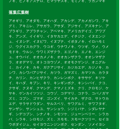
ノキ、ヒノキアスナロ、ヒマラヤスギ、モミノキ、ラカンマキ
落葉広葉樹
アオギリ、アオダモ、アオハダ、アカシデ、アカメガシワ、アキ
グミ、アキニレ、アサガラ、アサダ、アジサイ、アズキナシ、ア
ブラギリ、アブラチャン、アベマキ、アメリカデイゴ、アワブ
キ、アンズ、イイギリ、イタヤカエデ、イチジク、イヌエンジ
ュ、イヌシデ、イヌビワ、イヌブナ、イボタノキ、イロハモミ
ジ、ウグイスカグラ、ウコギ、ウチワノキ、ウツギ、ウメ、ウメ
モドキ、ウルシ、ウワミズザクラ、エゴノキ、エノキ、エンジ
ュ、オウバイ、オオカメノキ、オオカンザクラ、オオシマザク
ラ、オオデマリ、オトコヨウゾメ、オオモクゲンジ、オニグル
ミ、カイノキ、カキ、ガクアジサイ、カジカエデ、カジノキ、カ
シワ、カシワバアジサイ、カツラ、ガマズミ、カマツカ、カラタ
チ、カリン、カンヒザクラ、カンレンボク、キササゲ、キソケ
イ、キハダ、キブシ、キリ、キンギンボク、キンシバイ、クコ、
クサギ、クヌギ、クマシデ、クマノミズキ、クリ、クロモジ、ケ
ヤキ、ゲンカイツツジ、コウゾ、コデマリ、コナラ、コバノガマ
ズミ、コブシ、ゴマギ、ゴンズイ、サイカチ、ザクロ、サトウカ
エデ、サラサドウダン、サルスベリ、サワグルミ、サワフタギ、
サンザシ、サンシュユ、サンショウ、シジミバナ、シダレヤナ
ギ、シデコブシ、シナノキ、シモツケ、ジューンベリー、シラカ
バ、シラキ、シロモジ、ズミ、スモモ、スモークツリー、セイヨ
ウボダイジュ、セイヨウニンジンボク、センダン、ソメイヨシ