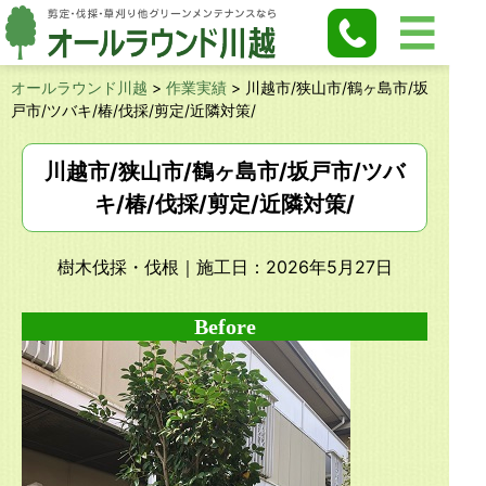
オールラウンド川越
>
作業実績
>
川越市/狭山市/鶴ヶ島市/坂
戸市/ツバキ/椿/伐採/剪定/近隣対策/
川越市/狭山市/鶴ヶ島市/坂戸市/ツバ
キ/椿/伐採/剪定/近隣対策/
樹木伐採・伐根
｜施工日：2026年5月27日
Before