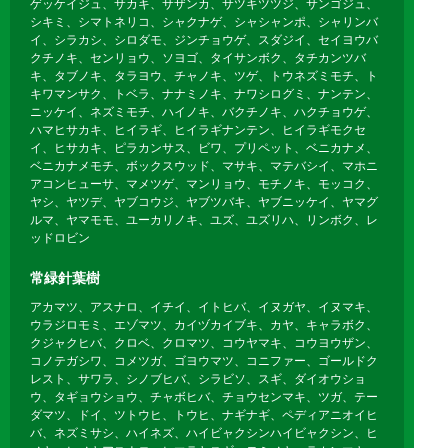
ゲッケイジュ、サカキ、サザンカ、サツキツツジ、サンゴジュ、
シキミ、シマトネリコ、シャクナゲ、シャシャンポ、シャリンバ
イ、シラカシ、シロダモ、ジンチョウゲ、スダジイ、セイヨウバ
クチノキ、センリョウ、ソヨゴ、タイサンボク、タチカンツバ
キ、タブノキ、タラヨウ、チャノキ、ツゲ、トウネズミモチ、ト
キワマンサク、トベラ、ナナミノキ、ナワシログミ、ナンテン、
ニッケイ、ネズミモチ、ハイノキ、バクチノキ、ハクチョウゲ、
ハマヒサカキ、ヒイラギ、ヒイラギナンテン、ヒイラギモクセ
イ、ヒサカキ、ピラカンサス、ビワ、プリペット、ベニカナメ、
ベニカナメモチ、ボックスウッド、マサキ、マテバシイ、マホニ
アコンヒューサ、マメツゲ、マンリョウ、モチノキ、モッコク、
ヤシ、ヤツデ、ヤブコウジ、ヤブツバキ、ヤブニッケイ、ヤマグ
ルマ、ヤマモモ、ユーカリノキ、ユズ、ユズリハ、リンボク、レ
ッドロビン
常緑針葉樹
アカマツ、アスナロ、イチイ、イトヒバ、イヌガヤ、イヌマキ、
ウラジロモミ、エゾマツ、カイヅカイブキ、カヤ、キャラボク、
クジャクヒバ、クロベ、クロマツ、コウヤマキ、コウヨウザン、
コノテガシワ、コメツガ、ゴヨウマツ、コニファー、ゴールドク
レスト、サワラ、シノブヒバ、シラビソ、スギ、ダイオウショ
ウ、タギョウショウ、チャボヒバ、チョウセンマキ、ツガ、テー
ダマツ、ドイ、ツトウヒ、トウヒ、ナギナギ、ペディアニオイヒ
バ、ネズミサシ、ハイネズ、ハイビャクシンハイビャクシン、ヒ