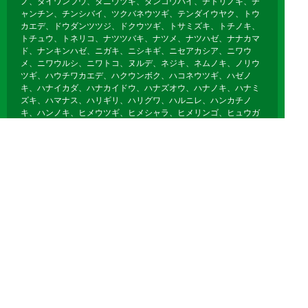
ノ、タイワンフウ、タニウツギ、ダンコウバイ、チドリノキ、チ
ャンチン、チンシバイ、ツクバネウツギ、テンダイウヤク、トウ
カエデ、ドウダンツツジ、ドクウツギ、トサミズキ、トチノキ、
トチュウ、トネリコ、ナツツバキ、ナツメ、ナツハゼ、ナナカマ
ド、ナンキンハゼ、ニガキ、ニシキギ、ニセアカシア、ニワウ
メ、ニワウルシ、ニワトコ、ヌルデ、ネジキ、ネムノキ、ノリウ
ツギ、ハウチワカエデ、ハクウンボク、ハコネウツギ、ハゼノ
キ、ハナイカダ、ハナカイドウ、ハナズオウ、ハナノキ、ハナミ
ズキ、ハマナス、ハリギリ、ハリグワ、ハルニレ、ハンカチノ
キ、ハンノキ、ヒメウツギ、ヒメシャラ、ヒメリンゴ、ヒュウガ
ミズキ、ビヨウヤナギ、ブナ、フヨウ、プラタナス、ブルーベリ
ー、ボケ、ホオノキ、ボダイジュ、ボタン、ポプラ、ポポー、マ
ユミ、マルバノキ、マルメロ、マンサク、ミズキ、ミズナラ、ミ
ツマタ、ミヤギノハギ、ムクゲ、ムクノキ、ムクロジ、ムラサキ
シキブ、ムレスズメ、メギ、メグスリノキ、モクゲンジ、モクレ
ン、モミジバフウ、ヤブデマリ、ヤマグワ、ヤマコウバシ、ヤマ
ザクラ、ヤマハギ、ヤマブキ、ヤマボウシ、ユキヤナギ、ユスラ
ウメ、ユリノキ、ライラック、リキュウバイ、リョウブ、レンギ
ョウ、ロウバイ
落葉針葉樹
イチョウ、カラマツ、メタセコイア、ポンドサイプレス、ラクウ
ショウ、モウソウチク、マダケ、キッコウチク、ホテイチク、キ
ンメイチク、ナリヒラダケ、クロチク、ヤダケ、クマザサ、オカ