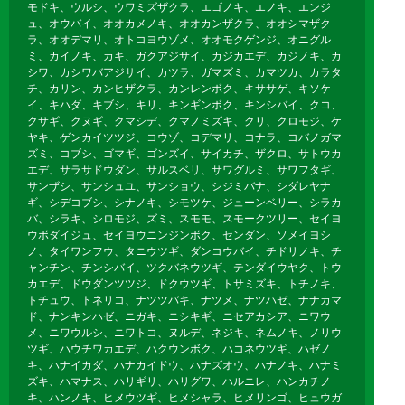
モドキ、ウルシ、ウワミズザクラ、エゴノキ、エノキ、エンジ
ュ、オウバイ、オオカメノキ、オオカンザクラ、オオシマザク
ラ、オオデマリ、オトコヨウゾメ、オオモクゲンジ、オニグル
ミ、カイノキ、カキ、ガクアジサイ、カジカエデ、カジノキ、カ
シワ、カシワバアジサイ、カツラ、ガマズミ、カマツカ、カラタ
チ、カリン、カンヒザクラ、カンレンボク、キササゲ、キソケ
イ、キハダ、キブシ、キリ、キンギンボク、キンシバイ、クコ、
クサギ、クヌギ、クマシデ、クマノミズキ、クリ、クロモジ、ケ
ヤキ、ゲンカイツツジ、コウゾ、コデマリ、コナラ、コバノガマ
ズミ、コブシ、ゴマギ、ゴンズイ、サイカチ、ザクロ、サトウカ
エデ、サラサドウダン、サルスベリ、サワグルミ、サワフタギ、
サンザシ、サンシュユ、サンショウ、シジミバナ、シダレヤナ
ギ、シデコブシ、シナノキ、シモツケ、ジューンベリー、シラカ
バ、シラキ、シロモジ、ズミ、スモモ、スモークツリー、セイヨ
ウボダイジュ、セイヨウニンジンボク、センダン、ソメイヨシ
ノ、タイワンフウ、タニウツギ、ダンコウバイ、チドリノキ、チ
ャンチン、チンシバイ、ツクバネウツギ、テンダイウヤク、トウ
カエデ、ドウダンツツジ、ドクウツギ、トサミズキ、トチノキ、
トチュウ、トネリコ、ナツツバキ、ナツメ、ナツハゼ、ナナカマ
ド、ナンキンハゼ、ニガキ、ニシキギ、ニセアカシア、ニワウ
メ、ニワウルシ、ニワトコ、ヌルデ、ネジキ、ネムノキ、ノリウ
ツギ、ハウチワカエデ、ハクウンボク、ハコネウツギ、ハゼノ
キ、ハナイカダ、ハナカイドウ、ハナズオウ、ハナノキ、ハナミ
ズキ、ハマナス、ハリギリ、ハリグワ、ハルニレ、ハンカチノ
キ、ハンノキ、ヒメウツギ、ヒメシャラ、ヒメリンゴ、ヒュウガ