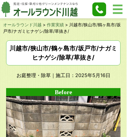
オールラウンド川越
>
作業実績
>
川越市/狭山市/鶴ヶ島市/坂
戸市/ナガミヒナゲシ/除草/草抜き/
川越市/狭山市/鶴ヶ島市/坂戸市/ナガミ
ヒナゲシ/除草/草抜き/
お庭整理・除草
｜施工日：2025年5月16日
Before