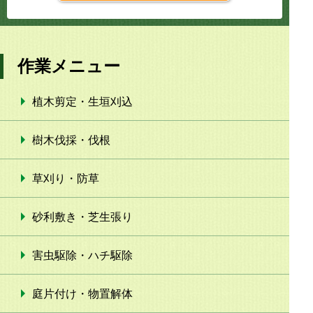
作業メニュー
植木剪定・生垣刈込
樹木伐採・伐根
草刈り・防草
砂利敷き・芝生張り
害虫駆除・ハチ駆除
庭片付け・物置解体