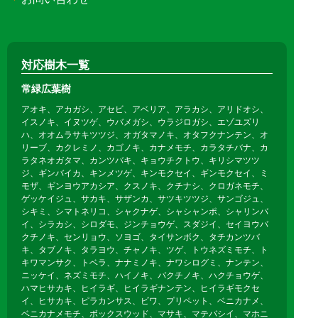
対応樹木一覧
常緑広葉樹
アオキ、アカガシ、アセビ、アベリア、アラカシ、アリドオシ、
イスノキ、イヌツゲ、ウバメガシ、ウラジロガシ、エゾユズリ
ハ、オオムラサキツツジ、オガタマノキ、オタフクナンテン、オ
リーブ、カクレミノ、カゴノキ、カナメモチ、カラタチバナ、カ
ラタネオガタマ、カンツバキ、キョウチクトウ、キリシマツツ
ジ、ギンバイカ、キンメツゲ、キンモクセイ、ギンモクセイ、ミ
モザ、ギンヨウアカシア、クスノキ、クチナシ、クロガネモチ、
ゲッケイジュ、サカキ、サザンカ、サツキツツジ、サンゴジュ、
シキミ、シマトネリコ、シャクナゲ、シャシャンポ、シャリンバ
イ、シラカシ、シロダモ、ジンチョウゲ、スダジイ、セイヨウバ
クチノキ、センリョウ、ソヨゴ、タイサンボク、タチカンツバ
キ、タブノキ、タラヨウ、チャノキ、ツゲ、トウネズミモチ、ト
キワマンサク、トベラ、ナナミノキ、ナワシログミ、ナンテン、
ニッケイ、ネズミモチ、ハイノキ、バクチノキ、ハクチョウゲ、
ハマヒサカキ、ヒイラギ、ヒイラギナンテン、ヒイラギモクセ
イ、ヒサカキ、ピラカンサス、ビワ、プリペット、ベニカナメ、
ベニカナメモチ、ボックスウッド、マサキ、マテバシイ、マホニ