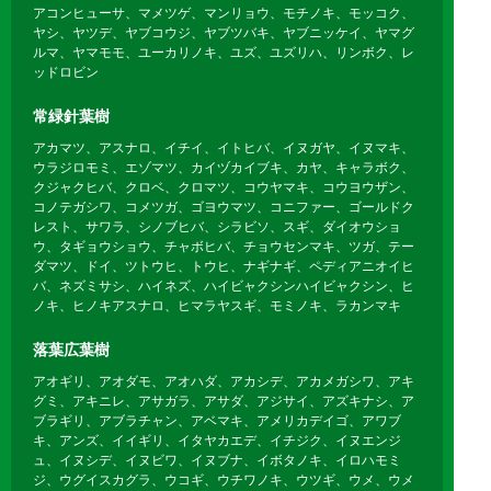
アコンヒューサ、マメツゲ、マンリョウ、モチノキ、モッコク、
ヤシ、ヤツデ、ヤブコウジ、ヤブツバキ、ヤブニッケイ、ヤマグ
ルマ、ヤマモモ、ユーカリノキ、ユズ、ユズリハ、リンボク、レ
ッドロビン
常緑針葉樹
アカマツ、アスナロ、イチイ、イトヒバ、イヌガヤ、イヌマキ、
ウラジロモミ、エゾマツ、カイヅカイブキ、カヤ、キャラボク、
クジャクヒバ、クロベ、クロマツ、コウヤマキ、コウヨウザン、
コノテガシワ、コメツガ、ゴヨウマツ、コニファー、ゴールドク
レスト、サワラ、シノブヒバ、シラビソ、スギ、ダイオウショ
ウ、タギョウショウ、チャボヒバ、チョウセンマキ、ツガ、テー
ダマツ、ドイ、ツトウヒ、トウヒ、ナギナギ、ペディアニオイヒ
バ、ネズミサシ、ハイネズ、ハイビャクシンハイビャクシン、ヒ
ノキ、ヒノキアスナロ、ヒマラヤスギ、モミノキ、ラカンマキ
落葉広葉樹
アオギリ、アオダモ、アオハダ、アカシデ、アカメガシワ、アキ
グミ、アキニレ、アサガラ、アサダ、アジサイ、アズキナシ、ア
ブラギリ、アブラチャン、アベマキ、アメリカデイゴ、アワブ
キ、アンズ、イイギリ、イタヤカエデ、イチジク、イヌエンジ
ュ、イヌシデ、イヌビワ、イヌブナ、イボタノキ、イロハモミ
ジ、ウグイスカグラ、ウコギ、ウチワノキ、ウツギ、ウメ、ウメ