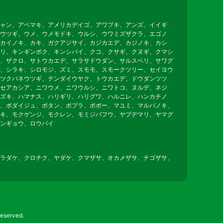
ャン、アベマキ、アメリカデイゴ、アワブキ、アンズ、イイギ
ウツギ、ウメ、ウメモドキ、ウルシ、ウワミズザクラ、エゴノ
カイノキ、カキ、ガクアジサイ、カジカエデ、カジノキ、カシ
リ、キンギンボク、キンシバイ、クコ、クサギ、クヌギ、クマシ
、ザクロ、サトウカエデ、サラサドウダン、サルスベリ、サワグ
、シラキ、シロモジ、ズミ、スモモ、スモークツリー、セイヨウ
ツクバネウツギ、テンダイウヤク、トウカエデ、ドウダンツツ
セアカシア、ニワウメ、ニワウルシ、ニワトコ、ヌルデ、ネジ
ズキ、ハマナス、ハリギリ、ハリグワ、ハルニレ、ハンカチノ
、ボダイジュ、ボタン、ポプラ、ポポー、マユミ、マルバノキ、
キ、モクゲンジ、モクレン、モミジバフウ、ヤブデマリ、ヤマグ
ンギョウ、ロウバイ
ラダケ、クロチク、ヤダケ、クマザサ、オカメザサ、チゴザサ、
erved.