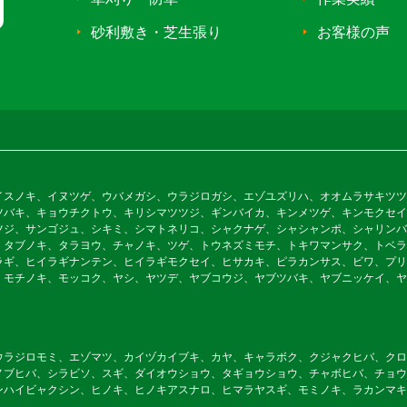
砂利敷き・芝生張り
お客様の声
イスノキ、イヌツゲ、ウバメガシ、ウラジロガシ、エゾユズリハ、オオムラサキツツ
ツバキ、キョウチクトウ、キリシマツツジ、ギンバイカ、キンメツゲ、キンモクセイ
ツジ、サンゴジュ、シキミ、シマトネリコ、シャクナゲ、シャシャンポ、シャリンバ
、タブノキ、タラヨウ、チャノキ、ツゲ、トウネズミモチ、トキワマンサク、トベラ
ラギ、ヒイラギナンテン、ヒイラギモクセイ、ヒサカキ、ピラカンサス、ビワ、プリ
、モチノキ、モッコク、ヤシ、ヤツデ、ヤブコウジ、ヤブツバキ、ヤブニッケイ、ヤ
ウラジロモミ、エゾマツ、カイヅカイブキ、カヤ、キャラボク、クジャクヒバ、クロ
ノブヒバ、シラビソ、スギ、ダイオウショウ、タギョウショウ、チャボヒバ、チョウ
ンハイビャクシン、ヒノキ、ヒノキアスナロ、ヒマラヤスギ、モミノキ、ラカンマキ