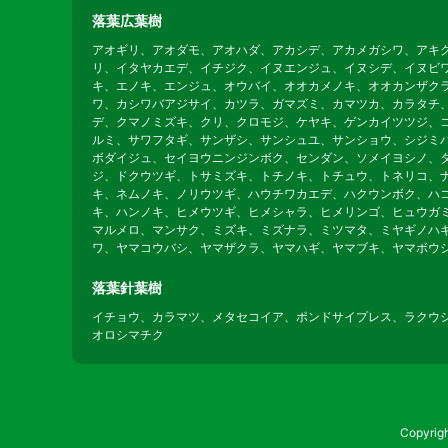
落葉広葉樹
アオギリ、アオダモ、アオハダ、アカシデ、アカメガシワ、アキ
リ、イタヤカエデ、イチジク、イヌエンジュ、イヌシデ、イヌビ
キ、エノキ、エンジュ、オウバイ、オオカメノキ、オオカンザク
ワ、カシワバアジサイ、カツラ、ガマズミ、カマツカ、カラタチ
デ、クマノミズキ、クリ、クロモジ、ケヤキ、ゲンカイツツジ、
ルミ、サワフタギ、サンザシ、サンシュユ、サンショウ、シジミ
ボダイジュ、セイヨウニンジンボク、センダン、ソメイヨシノ、
ジ、ドクウツギ、トサミズキ、トチノキ、トチュウ、トネリコ、
キ、ネムノキ、ノリウツギ、ハウチワカエデ、ハクウンボク、ハ
キ、ハンノキ、ヒメウツギ、ヒメシャラ、ヒメリンゴ、ヒュウガ
マルメロ、マンサク、ミズキ、ミズナラ、ミツマタ、ミヤギノハ
ワ、ヤマコウバシ、ヤマザクラ、ヤマハギ、ヤマブキ、ヤマボウ
落葉針葉樹
イチョウ、カラマツ、メタセコイア、ポンドサイプレス、ラクウ
オロシマチク
Copyr