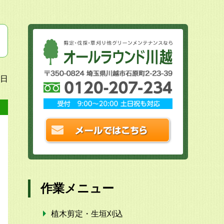
3日
作業メニュー
植木剪定・生垣刈込