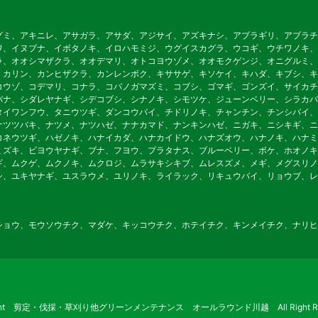
グミ、アキニレ、アサガラ、アサダ、アジサイ、アズキナシ、アブラギリ、アブラチ
ワ、イヌブナ、イボタノキ、イロハモミジ、ウグイスカグラ、ウコギ、ウチワノキ、
ラ、オオシマザクラ、オオデマリ、オトコヨウゾメ、オオモクゲンジ、オニグルミ、
、カリン、カンヒザクラ、カンレンボク、キササゲ、キソケイ、キハダ、キブシ、キ
コウゾ、コデマリ、コナラ、コバノガマズミ、コブシ、ゴマギ、ゴンズイ、サイカチ
バナ、シダレヤナギ、シデコブシ、シナノキ、シモツケ、ジューンベリー、シラカバ
タイワンフウ、タニウツギ、ダンコウバイ、チドリノキ、チャンチン、チンシバイ、
ナツツバキ、ナツメ、ナツハゼ、ナナカマド、ナンキンハゼ、ニガキ、ニシキギ、ニ
コネウツギ、ハゼノキ、ハナイカダ、ハナカイドウ、ハナズオウ、ハナノキ、ハナミ
ミズキ、ビヨウヤナギ、ブナ、フヨウ、プラタナス、ブルーベリー、ボケ、ホオノキ
ギ、ムクゲ、ムクノキ、ムクロジ、ムラサキシキブ、ムレスズメ、メギ、メグスリノ
シ、ユキヤナギ、ユスラウメ、ユリノキ、ライラック、リキュウバイ、リョウブ、レ
ショウ、モウソウチク、マダケ、キッコウチク、ホテイチク、キンメイチク、ナリヒ
ight 剪定・伐採・草刈り他グリーンメンテナンス オールラウンド川越 All Right Res