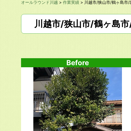
オールラウンド川越
>
作業実績
>
川越市/狭山市/鶴ヶ島市/
川越市/狭山市/鶴ヶ島市
Before