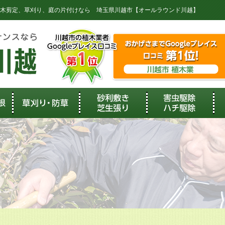
伐採、植木剪定、草刈り、庭の片付けなら 埼玉県川越市【オールラウンド川越】