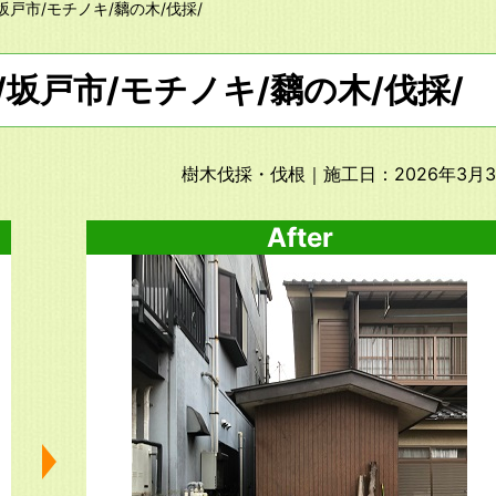
坂戸市/モチノキ/黐の木/伐採/
/坂戸市/モチノキ/黐の木/伐採/
樹木伐採・伐根
｜施工日：2026年3月
After