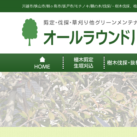
川越市/狭山市/鶴ヶ島市/坂戸市/モチノキ/黐の木/伐採/ - 樹木