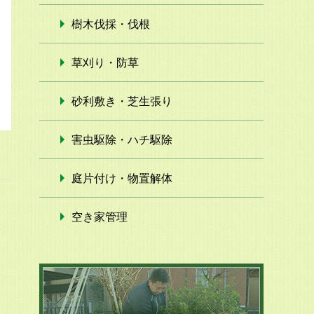
樹木伐採・伐根
草刈り・防草
砂利敷き・芝生張り
害虫駆除・ハチ駆除
庭片付け・物置解体
空き家管理