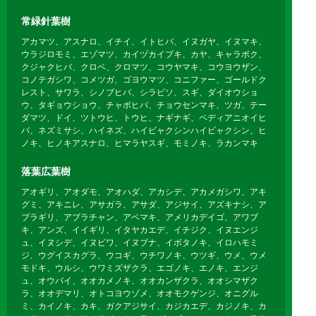
常緑針葉樹
アカマツ、アスナロ、イチイ、イトヒバ、イヌガヤ、イヌマキ、
ウラジロモミ、エゾマツ、カイヅカイブキ、カヤ、キャラボク、
クジャクヒバ、クロベ、クロマツ、コウヤマキ、コウヨウザン、
コノテガシワ、コメツガ、ゴヨウマツ、コニファー、ゴールドク
レスト、サワラ、シノブヒバ、シラビソ、スギ、ダイオウショ
ウ、タギョウショウ、チャボヒバ、チョウセンマキ、ツガ、テー
ダマツ、ドイ、ツトウヒ、トウヒ、ナギナギ、ペディアニオイヒ
バ、ネズミサシ、ハイネズ、ハイビャクシンハイビャクシン、ヒ
ノキ、ヒノキアスナロ、ヒマラヤスギ、モミノキ、ラカンマキ
落葉広葉樹
アオギリ、アオダモ、アオハダ、アカシデ、アカメガシワ、アキ
グミ、アキニレ、アサガラ、アサダ、アジサイ、アズキナシ、ア
ブラギリ、アブラチャン、アベマキ、アメリカデイゴ、アワブ
キ、アンズ、イイギリ、イタヤカエデ、イチジク、イヌエンジ
ュ、イヌシデ、イヌビワ、イヌブナ、イボタノキ、イロハモミ
ジ、ウグイスカグラ、ウコギ、ウチワノキ、ウツギ、ウメ、ウメ
モドキ、ウルシ、ウワミズザクラ、エゴノキ、エノキ、エンジ
ュ、オウバイ、オオカメノキ、オオカンザクラ、オオシマザク
ラ、オオデマリ、オトコヨウゾメ、オオモクゲンジ、オニグル
ミ、カイノキ、カキ、ガクアジサイ、カジカエデ、カジノキ、カ