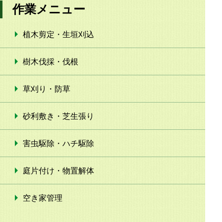
作業メニュー
植木剪定・生垣刈込
樹木伐採・伐根
草刈り・防草
砂利敷き・芝生張り
害虫駆除・ハチ駆除
庭片付け・物置解体
空き家管理