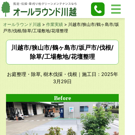
オールラウンド川越
>
作業実績
>
川越市/狭山市/鶴ヶ島市/坂
戸市/伐根/除草/工場敷地/花壇整理
川越市/狭山市/鶴ヶ島市/坂戸市/伐根/
除草/工場敷地/花壇整理
お庭整理・除草, 樹木伐採・伐根
｜施工日：2025年
3月29日
Before