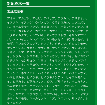
対応樹木一覧
常緑広葉樹
アオキ、アカガシ、アセビ、アベリア、アラカシ、アリドオシ、
イスノキ、イヌツゲ、ウバメガシ、ウラジロガシ、エゾユズリ
ハ、オオムラサキツツジ、オガタマノキ、オタフクナンテン、オ
リーブ、カクレミノ、カゴノキ、カナメモチ、カラタチバナ、カ
ラタネオガタマ、カンツバキ、キョウチクトウ、キリシマツツ
ジ、ギンバイカ、キンメツゲ、キンモクセイ、ギンモクセイ、ミ
モザ、ギンヨウアカシア、クスノキ、クチナシ、クロガネモチ、
ゲッケイジュ、サカキ、サザンカ、サツキツツジ、サンゴジュ、
シキミ、シマトネリコ、シャクナゲ、シャシャンポ、シャリンバ
イ、シラカシ、シロダモ、ジンチョウゲ、スダジイ、セイヨウバ
クチノキ、センリョウ、ソヨゴ、タイサンボク、タチカンツバ
キ、タブノキ、タラヨウ、チャノキ、ツゲ、トウネズミモチ、ト
キワマンサク、トベラ、ナナミノキ、ナワシログミ、ナンテン、
ニッケイ、ネズミモチ、ハイノキ、バクチノキ、ハクチョウゲ、
ハマヒサカキ、ヒイラギ、ヒイラギナンテン、ヒイラギモクセ
イ、ヒサカキ、ピラカンサス、ビワ、プリペット、ベニカナメ、
ベニカナメモチ、ボックスウッド、マサキ、マテバシイ、マホニ
アコンヒューサ、マメツゲ、マンリョウ、モチノキ、モッコク、
ヤシ、ヤツデ、ヤブコウジ、ヤブツバキ、ヤブニッケイ、ヤマグ
ルマ、ヤマモモ、ユーカリノキ、ユズ、ユズリハ、リンボク、レ
ッドロビン