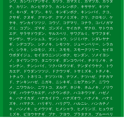
シワ、カシワバアジサイ、カツラ、ガマズミ、カマツカ、カラタ
チ、カリン、カンヒザクラ、カンレンボク、キササゲ、キソケ
イ、キハダ、キブシ、キリ、キンギンボク、キンシバイ、クコ、
クサギ、クヌギ、クマシデ、クマノミズキ、クリ、クロモジ、ケ
ヤキ、ゲンカイツツジ、コウゾ、コデマリ、コナラ、コバノガマ
ズミ、コブシ、ゴマギ、ゴンズイ、サイカチ、ザクロ、サトウカ
エデ、サラサドウダン、サルスベリ、サワグルミ、サワフタギ、
サンザシ、サンシュユ、サンショウ、シジミバナ、シダレヤナ
ギ、シデコブシ、シナノキ、シモツケ、ジューンベリー、シラカ
バ、シラキ、シロモジ、ズミ、スモモ、スモークツリー、セイヨ
ウボダイジュ、セイヨウニンジンボク、センダン、ソメイヨシ
ノ、タイワンフウ、タニウツギ、ダンコウバイ、チドリノキ、チ
ャンチン、チンシバイ、ツクバネウツギ、テンダイウヤク、トウ
カエデ、ドウダンツツジ、ドクウツギ、トサミズキ、トチノキ、
トチュウ、トネリコ、ナツツバキ、ナツメ、ナツハゼ、ナナカマ
ド、ナンキンハゼ、ニガキ、ニシキギ、ニセアカシア、ニワウ
メ、ニワウルシ、ニワトコ、ヌルデ、ネジキ、ネムノキ、ノリウ
ツギ、ハウチワカエデ、ハクウンボク、ハコネウツギ、ハゼノ
キ、ハナイカダ、ハナカイドウ、ハナズオウ、ハナノキ、ハナミ
ズキ、ハマナス、ハリギリ、ハリグワ、ハルニレ、ハンカチノ
キ、ハンノキ、ヒメウツギ、ヒメシャラ、ヒメリンゴ、ヒュウガ
ミズキ、ビヨウヤナギ、ブナ、フヨウ、プラタナス、ブルーベリ
ー、ボケ、ホオノキ、ボダイジュ、ボタン、ポプラ、ポポー、マ
ユミ、マルバノキ、マルメロ、マンサク、ミズキ、ミズナラ、ミ
ツマタ、ミヤギノハギ、ムクゲ、ムクノキ、ムクロジ、ムラサキ