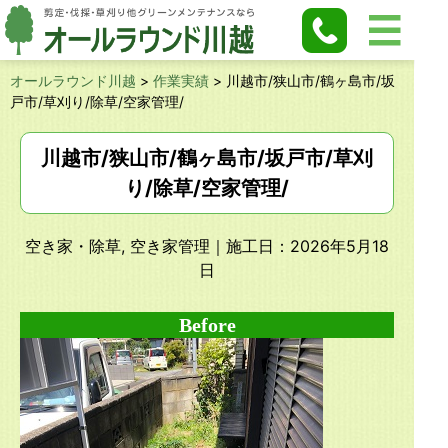
オールラウンド川越
>
作業実績
>
川越市/狭山市/鶴ヶ島市/坂
戸市/草刈り/除草/空家管理/
川越市/狭山市/鶴ヶ島市/坂戸市/草刈
り/除草/空家管理/
空き家・除草, 空き家管理
｜施工日：2026年5月18
日
Before