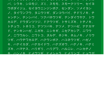
バ、シラキ、シロモジ、ズミ、スモモ、スモークツリー、セイヨ
ウボダイジュ、セイヨウニンジンボク、センダン、ソメイヨシ
ノ、タイワンフウ、タニウツギ、ダンコウバイ、チドリノキ、チ
ャンチン、チンシバイ、ツクバネウツギ、テンダイウヤク、トウ
カエデ、ドウダンツツジ、ドクウツギ、トサミズキ、トチノキ、
トチュウ、トネリコ、ナツツバキ、ナツメ、ナツハゼ、ナナカマ
ド、ナンキンハゼ、ニガキ、ニシキギ、ニセアカシア、ニワウ
メ、ニワウルシ、ニワトコ、ヌルデ、ネジキ、ネムノキ、ノリウ
ツギ、ハウチワカエデ、ハクウンボク、ハコネウツギ、ハゼノ
キ、ハナイカダ、ハナカイドウ、ハナズオウ、ハナノキ、ハナミ
ズキ、ハマナス、ハリギリ、ハリグワ、ハルニレ、ハンカチノ
キ、ハンノキ、ヒメウツギ、ヒメシャラ、ヒメリンゴ、ヒュウガ
ミズキ、ビヨウヤナギ、ブナ、フヨウ、プラタナス、ブルーベリ
ー、ボケ、ホオノキ、ボダイジュ、ボタン、ポプラ、ポポー、マ
ユミ、マルバノキ、マルメロ、マンサク、ミズキ、ミズナラ、ミ
ツマタ、ミヤギノハギ、ムクゲ、ムクノキ、ムクロジ、ムラサキ
シキブ、ムレスズメ、メギ、メグスリノキ、モクゲンジ、モクレ
ン、モミジバフウ、ヤブデマリ、ヤマグワ、ヤマコウバシ、ヤマ
ザクラ、ヤマハギ、ヤマブキ、ヤマボウシ、ユキヤナギ、ユスラ
ウメ、ユリノキ、ライラック、リキュウバイ、リョウブ、レンギ
ョウ、ロウバイ
落葉針葉樹
イチョウ、カラマツ、メタセコイア、ポンドサイプレス、ラクウ