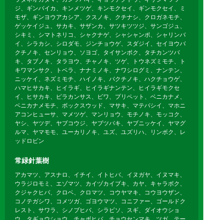
ジ、ギンバイカ、キンメツゲ、キンモクセイ、ギンモクセイ、ミ
モザ、ギンヨウアカシア、クスノキ、クチナシ、クロガネモチ、
ゲッケイジュ、サカキ、サザンカ、サツキツツジ、サンゴジュ、
シキミ、シマトネリコ、シャクナゲ、シャシャンポ、シャリンバ
イ、シラカシ、シロダモ、ジンチョウゲ、スダジイ、セイヨウバ
クチノキ、センリョウ、ソヨゴ、タイサンボク、タチカンツバ
キ、タブノキ、タラヨウ、チャノキ、ツゲ、トウネズミモチ、ト
キワマンサク、トベラ、ナナミノキ、ナワシログミ、ナンテン、
ニッケイ、ネズミモチ、ハイノキ、バクチノキ、ハクチョウゲ、
ハマヒサカキ、ヒイラギ、ヒイラギナンテン、ヒイラギモクセ
イ、ヒサカキ、ピラカンサス、ビワ、プリペット、ベニカナメ、
ベニカナメモチ、ボックスウッド、マサキ、マテバシイ、マホニ
アコンヒューサ、マメツゲ、マンリョウ、モチノキ、モッコク、
ヤシ、ヤツデ、ヤブコウジ、ヤブツバキ、ヤブニッケイ、ヤマグ
ルマ、ヤマモモ、ユーカリノキ、ユズ、ユズリハ、リンボク、レ
ッドロビン
常緑針葉樹
アカマツ、アスナロ、イチイ、イトヒバ、イヌガヤ、イヌマキ、
ウラジロモミ、エゾマツ、カイヅカイブキ、カヤ、キャラボク、
クジャクヒバ、クロベ、クロマツ、コウヤマキ、コウヨウザン、
コノテガシワ、コメツガ、ゴヨウマツ、コニファー、ゴールドク
レスト、サワラ、シノブヒバ、シラビソ、スギ、ダイオウショ
ウ、タギョウショウ、チャボヒバ、チョウセンマキ、ツガ、テー