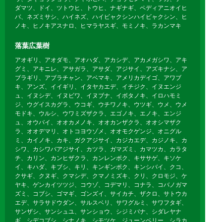
ダマツ、ドイ、ツトウヒ、トウヒ、ナギナギ、ペディアニオイヒ
バ、ネズミサシ、ハイネズ、ハイビャクシンハイビャクシン、ヒ
ノキ、ヒノキアスナロ、ヒマラヤスギ、モミノキ、ラカンマキ
落葉広葉樹
アオギリ、アオダモ、アオハダ、アカシデ、アカメガシワ、アキ
グミ、アキニレ、アサガラ、アサダ、アジサイ、アズキナシ、ア
ブラギリ、アブラチャン、アベマキ、アメリカデイゴ、アワブ
キ、アンズ、イイギリ、イタヤカエデ、イチジク、イヌエンジ
ュ、イヌシデ、イヌビワ、イヌブナ、イボタノキ、イロハモミ
ジ、ウグイスカグラ、ウコギ、ウチワノキ、ウツギ、ウメ、ウメ
モドキ、ウルシ、ウワミズザクラ、エゴノキ、エノキ、エンジ
ュ、オウバイ、オオカメノキ、オオカンザクラ、オオシマザク
ラ、オオデマリ、オトコヨウゾメ、オオモクゲンジ、オニグル
ミ、カイノキ、カキ、ガクアジサイ、カジカエデ、カジノキ、カ
シワ、カシワバアジサイ、カツラ、ガマズミ、カマツカ、カラタ
チ、カリン、カンヒザクラ、カンレンボク、キササゲ、キソケ
イ、キハダ、キブシ、キリ、キンギンボク、キンシバイ、クコ、
クサギ、クヌギ、クマシデ、クマノミズキ、クリ、クロモジ、ケ
ヤキ、ゲンカイツツジ、コウゾ、コデマリ、コナラ、コバノガマ
ズミ、コブシ、ゴマギ、ゴンズイ、サイカチ、ザクロ、サトウカ
エデ、サラサドウダン、サルスベリ、サワグルミ、サワフタギ、
サンザシ、サンシュユ、サンショウ、シジミバナ、シダレヤナ
ギ、シデコブシ、シナノキ、シモツケ、ジューンベリー、シラカ