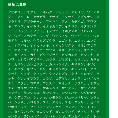
落葉広葉樹
アオギリ、アオダモ、アオハダ、アカシデ、アカメガシワ、アキ
グミ、アキニレ、アサガラ、アサダ、アジサイ、アズキナシ、ア
ブラギリ、アブラチャン、アベマキ、アメリカデイゴ、アワブ
キ、アンズ、イイギリ、イタヤカエデ、イチジク、イヌエンジ
ュ、イヌシデ、イヌビワ、イヌブナ、イボタノキ、イロハモミ
ジ、ウグイスカグラ、ウコギ、ウチワノキ、ウツギ、ウメ、ウメ
モドキ、ウルシ、ウワミズザクラ、エゴノキ、エノキ、エンジ
ュ、オウバイ、オオカメノキ、オオカンザクラ、オオシマザク
ラ、オオデマリ、オトコヨウゾメ、オオモクゲンジ、オニグル
ミ、カイノキ、カキ、ガクアジサイ、カジカエデ、カジノキ、カ
シワ、カシワバアジサイ、カツラ、ガマズミ、カマツカ、カラタ
チ、カリン、カンヒザクラ、カンレンボク、キササゲ、キソケ
イ、キハダ、キブシ、キリ、キンギンボク、キンシバイ、クコ、
クサギ、クヌギ、クマシデ、クマノミズキ、クリ、クロモジ、ケ
ヤキ、ゲンカイツツジ、コウゾ、コデマリ、コナラ、コバノガマ
ズミ、コブシ、ゴマギ、ゴンズイ、サイカチ、ザクロ、サトウカ
エデ、サラサドウダン、サルスベリ、サワグルミ、サワフタギ、
サンザシ、サンシュユ、サンショウ、シジミバナ、シダレヤナ
ギ、シデコブシ、シナノキ、シモツケ、ジューンベリー、シラカ
バ、シラキ、シロモジ、ズミ、スモモ、スモークツリー、セイヨ
ウボダイジュ、セイヨウニンジンボク、センダン、ソメイヨシ
ノ、タイワンフウ、タニウツギ、ダンコウバイ、チドリノキ、チ
ャンチン、チンシバイ、ツクバネウツギ、テンダイウヤク、トウ