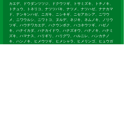
カエデ、ドウダンツツジ、ドクウツギ、トサミズキ、トチノキ、
トチュウ、トネリコ、ナツツバキ、ナツメ、ナツハゼ、ナナカマ
ド、ナンキンハゼ、ニガキ、ニシキギ、ニセアカシア、ニワウ
メ、ニワウルシ、ニワトコ、ヌルデ、ネジキ、ネムノキ、ノリウ
ツギ、ハウチワカエデ、ハクウンボク、ハコネウツギ、ハゼノ
キ、ハナイカダ、ハナカイドウ、ハナズオウ、ハナノキ、ハナミ
ズキ、ハマナス、ハリギリ、ハリグワ、ハルニレ、ハンカチノ
キ、ハンノキ、ヒメウツギ、ヒメシャラ、ヒメリンゴ、ヒュウガ
ミズキ、ビヨウヤナギ、ブナ、フヨウ、プラタナス、ブルーベリ
ー、ボケ、ホオノキ、ボダイジュ、ボタン、ポプラ、ポポー、マ
ユミ、マルバノキ、マルメロ、マンサク、ミズキ、ミズナラ、ミ
ツマタ、ミヤギノハギ、ムクゲ、ムクノキ、ムクロジ、ムラサキ
シキブ、ムレスズメ、メギ、メグスリノキ、モクゲンジ、モクレ
ン、モミジバフウ、ヤブデマリ、ヤマグワ、ヤマコウバシ、ヤマ
ザクラ、ヤマハギ、ヤマブキ、ヤマボウシ、ユキヤナギ、ユスラ
ウメ、ユリノキ、ライラック、リキュウバイ、リョウブ、レンギ
ョウ、ロウバイ
落葉針葉樹
イチョウ、カラマツ、メタセコイア、ポンドサイプレス、ラクウ
ショウ、モウソウチク、マダケ、キッコウチク、ホテイチク、キ
ンメイチク、ナリヒラダケ、クロチク、ヤダケ、クマザサ、オカ
メザサ、チゴザサ、オロシマチク