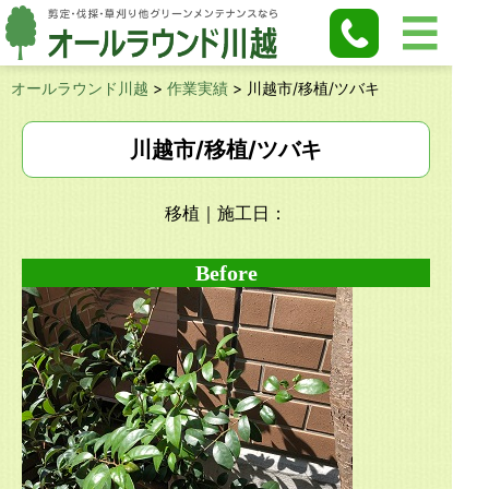
オールラウンド川越
>
作業実績
>
川越市/移植/ツバキ
川越市/移植/ツバキ
移植
｜施工日：
Before