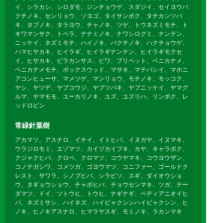
イ、シラカシ、シロダモ、ジンチョウゲ、スダジイ、セイヨウバ
クチノキ、センリョウ、ソヨゴ、タイサンボク、タチカンツバ
キ、タブノキ、タラヨウ、チャノキ、ツゲ、トウネズミモチ、ト
キワマンサク、トベラ、ナナミノキ、ナワシログミ、ナンテン、
ニッケイ、ネズミモチ、ハイノキ、バクチノキ、ハクチョウゲ、
ハマヒサカキ、ヒイラギ、ヒイラギナンテン、ヒイラギモクセ
イ、ヒサカキ、ピラカンサス、ビワ、プリペット、ベニカナメ、
ベニカナメモチ、ボックスウッド、マサキ、マテバシイ、マホニ
アコンヒューサ、マメツゲ、マンリョウ、モチノキ、モッコク、
ヤシ、ヤツデ、ヤブコウジ、ヤブツバキ、ヤブニッケイ、ヤマグ
ルマ、ヤマモモ、ユーカリノキ、ユズ、ユズリハ、リンボク、レ
ッドロビン
常緑針葉樹
アカマツ、アスナロ、イチイ、イトヒバ、イヌガヤ、イヌマキ、
ウラジロモミ、エゾマツ、カイヅカイブキ、カヤ、キャラボク、
クジャクヒバ、クロベ、クロマツ、コウヤマキ、コウヨウザン、
コノテガシワ、コメツガ、ゴヨウマツ、コニファー、ゴールドク
レスト、サワラ、シノブヒバ、シラビソ、スギ、ダイオウショ
ウ、タギョウショウ、チャボヒバ、チョウセンマキ、ツガ、テー
ダマツ、ドイ、ツトウヒ、トウヒ、ナギナギ、ペディアニオイヒ
バ、ネズミサシ、ハイネズ、ハイビャクシンハイビャクシン、ヒ
ノキ、ヒノキアスナロ、ヒマラヤスギ、モミノキ、ラカンマキ