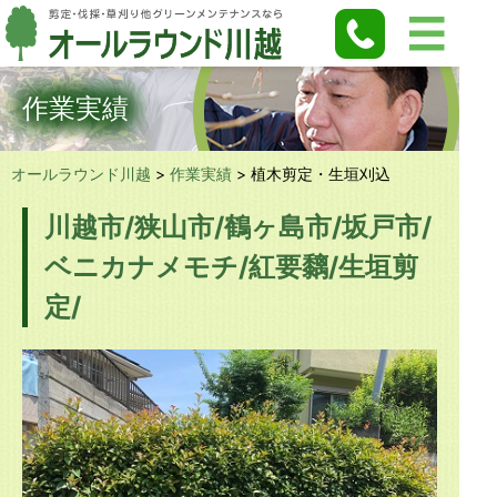
作業実績
オールラウンド川越
>
作業実績
>
植木剪定・生垣刈込
川越市/狭山市/鶴ヶ島市/坂戸市/
ベニカナメモチ/紅要黐/生垣剪
定/