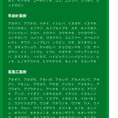
ルマ、ヤマモモ、ユーカリノキ、ユズ、ユズリハ、リンボク、レ
ッドロビン
常緑針葉樹
アカマツ、アスナロ、イチイ、イトヒバ、イヌガヤ、イヌマキ、
ウラジロモミ、エゾマツ、カイヅカイブキ、カヤ、キャラボク、
クジャクヒバ、クロベ、クロマツ、コウヤマキ、コウヨウザン、
コノテガシワ、コメツガ、ゴヨウマツ、コニファー、ゴールドク
レスト、サワラ、シノブヒバ、シラビソ、スギ、ダイオウショ
ウ、タギョウショウ、チャボヒバ、チョウセンマキ、ツガ、テー
ダマツ、ドイ、ツトウヒ、トウヒ、ナギナギ、ペディアニオイヒ
バ、ネズミサシ、ハイネズ、ハイビャクシンハイビャクシン、ヒ
ノキ、ヒノキアスナロ、ヒマラヤスギ、モミノキ、ラカンマキ
落葉広葉樹
アオギリ、アオダモ、アオハダ、アカシデ、アカメガシワ、アキ
グミ、アキニレ、アサガラ、アサダ、アジサイ、アズキナシ、ア
ブラギリ、アブラチャン、アベマキ、アメリカデイゴ、アワブ
キ、アンズ、イイギリ、イタヤカエデ、イチジク、イヌエンジ
ュ、イヌシデ、イヌビワ、イヌブナ、イボタノキ、イロハモミ
ジ、ウグイスカグラ、ウコギ、ウチワノキ、ウツギ、ウメ、ウメ
モドキ、ウルシ、ウワミズザクラ、エゴノキ、エノキ、エンジ
ュ、オウバイ、オオカメノキ、オオカンザクラ、オオシマザク
ラ、オオデマリ、オトコヨウゾメ、オオモクゲンジ、オニグル