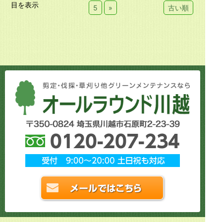
目を表示
5
»
古い順