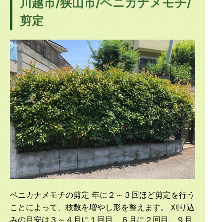
川越市/狭山市/ベニカナメモチ/
剪定
ベニカナメモチの剪定 年に２～３回ほど剪定を行う
ことによって、枝数を増やし形を整えます。 刈り込
みの目安は３～４月に１回目、６月に２回目、９月