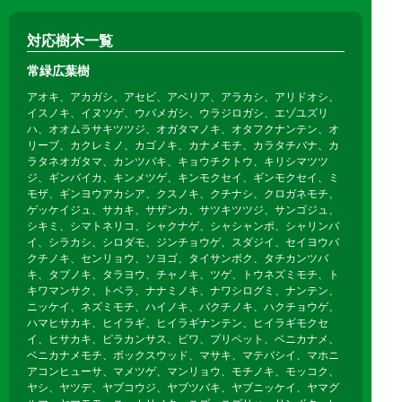
対応樹木一覧
常緑広葉樹
アオキ、アカガシ、アセビ、アベリア、アラカシ、アリドオシ、
イスノキ、イヌツゲ、ウバメガシ、ウラジロガシ、エゾユズリ
ハ、オオムラサキツツジ、オガタマノキ、オタフクナンテン、オ
リーブ、カクレミノ、カゴノキ、カナメモチ、カラタチバナ、カ
ラタネオガタマ、カンツバキ、キョウチクトウ、キリシマツツ
ジ、ギンバイカ、キンメツゲ、キンモクセイ、ギンモクセイ、ミ
モザ、ギンヨウアカシア、クスノキ、クチナシ、クロガネモチ、
ゲッケイジュ、サカキ、サザンカ、サツキツツジ、サンゴジュ、
シキミ、シマトネリコ、シャクナゲ、シャシャンポ、シャリンバ
イ、シラカシ、シロダモ、ジンチョウゲ、スダジイ、セイヨウバ
クチノキ、センリョウ、ソヨゴ、タイサンボク、タチカンツバ
キ、タブノキ、タラヨウ、チャノキ、ツゲ、トウネズミモチ、ト
キワマンサク、トベラ、ナナミノキ、ナワシログミ、ナンテン、
ニッケイ、ネズミモチ、ハイノキ、バクチノキ、ハクチョウゲ、
ハマヒサカキ、ヒイラギ、ヒイラギナンテン、ヒイラギモクセ
イ、ヒサカキ、ピラカンサス、ビワ、プリペット、ベニカナメ、
ベニカナメモチ、ボックスウッド、マサキ、マテバシイ、マホニ
アコンヒューサ、マメツゲ、マンリョウ、モチノキ、モッコク、
ヤシ、ヤツデ、ヤブコウジ、ヤブツバキ、ヤブニッケイ、ヤマグ