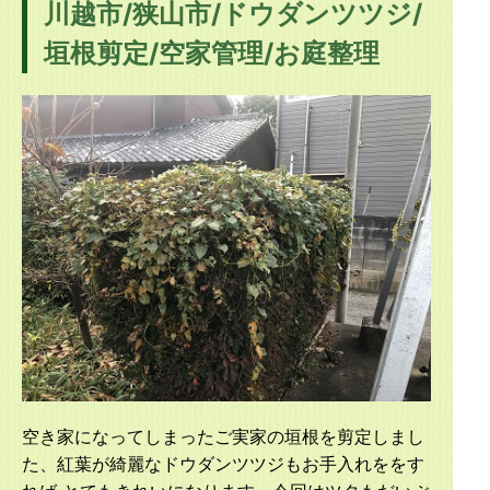
川越市/狭山市/ドウダンツツジ/
垣根剪定/空家管理/お庭整理
空き家になってしまったご実家の垣根を剪定しまし
た、紅葉が綺麗なドウダンツツジもお手入れををす