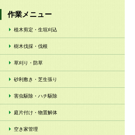
作業メニュー
植木剪定・生垣刈込
樹木伐採・伐根
草刈り・防草
砂利敷き・芝生張り
害虫駆除・ハチ駆除
庭片付け・物置解体
空き家管理