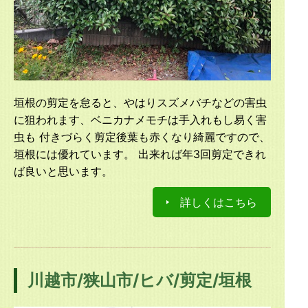
垣根の剪定を怠ると、やはりスズメバチなどの害虫
に狙われます、ベニカナメモチは手入れもし易く害
虫も 付きづらく剪定後葉も赤くなり綺麗ですので、
垣根には優れています。 出来れば年3回剪定できれ
ば良いと思います。
詳しくはこちら
川越市/狭山市/ヒバ/剪定/垣根