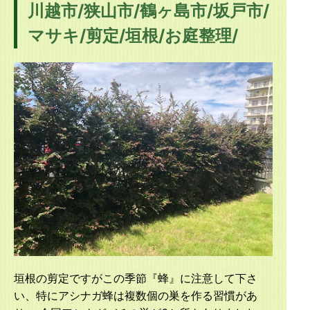
川越市/狭山市/鶴ヶ島市/坂戸市/
マサキ/剪定/垣根/お庭整理/
垣根の剪定ですがこの季節『蜂』に注意して下さ
い、特にアシナガ蜂は複数個の巣を作る習慣があ