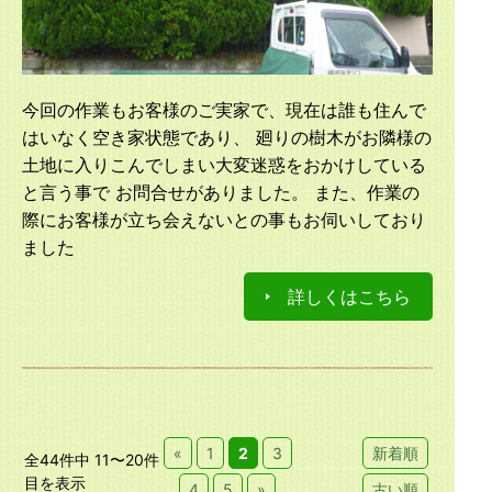
今回の作業もお客様のご実家で、現在は誰も住んで
はいなく空き家状態であり、 廻りの樹木がお隣様の
土地に入りこんでしまい大変迷惑をおかけしている
と言う事で お問合せがありました。 また、作業の
際にお客様が立ち会えないとの事もお伺いしており
ました
詳しくはこちら
«
1
2
3
新着順
全44件中 11〜20件
目を表示
4
5
»
古い順