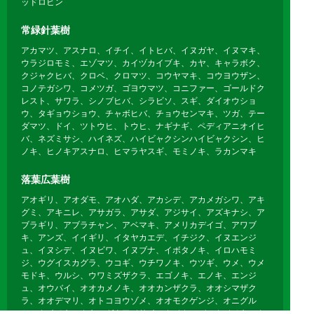
ッドロビン
常緑針葉樹
アカマツ、アスナロ、イチイ、イトヒバ、イヌガヤ、イヌマキ、
ウラジロモミ、エゾマツ、カイヅカイブキ、カヤ、キャラボク、
クジャクヒバ、クロベ、クロマツ、コウヤマキ、コウヨウザン、
コノテガシワ、コメツガ、ゴヨウマツ、コニファー、ゴールドク
レスト、サワラ、シノブヒバ、シラビソ、スギ、ダイオウショ
ウ、タギョウショウ、チャボヒバ、チョウセンマキ、ツガ、テー
ダマツ、ドイ、ツトウヒ、トウヒ、ナギナギ、ペディアニオイヒ
バ、ネズミサシ、ハイネズ、ハイビャクシンハイビャクシン、ヒ
ノキ、ヒノキアスナロ、ヒマラヤスギ、モミノキ、ラカンマキ
落葉広葉樹
アオギリ、アオダモ、アオハダ、アカシデ、アカメガシワ、アキ
グミ、アキニレ、アサガラ、アサダ、アジサイ、アズキナシ、ア
ブラギリ、アブラチャン、アベマキ、アメリカデイゴ、アワブ
キ、アンズ、イイギリ、イタヤカエデ、イチジク、イヌエンジ
ュ、イヌシデ、イヌビワ、イヌブナ、イボタノキ、イロハモミ
ジ、ウグイスカグラ、ウコギ、ウチワノキ、ウツギ、ウメ、ウメ
モドキ、ウルシ、ウワミズザクラ、エゴノキ、エノキ、エンジ
ュ、オウバイ、オオカメノキ、オオカンザクラ、オオシマザク
ラ、オオデマリ、オトコヨウゾメ、オオモクゲンジ、オニグル
ミ、カイノキ、カキ、ガクアジサイ、カジカエデ、カジノキ、カ