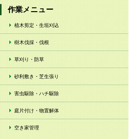
作業メニュー
植木剪定・生垣刈込
樹木伐採・伐根
草刈り・防草
砂利敷き・芝生張り
害虫駆除・ハチ駆除
庭片付け・物置解体
空き家管理