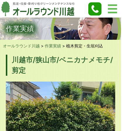
作業実績
オールラウンド川越
>
作業実績
>
植木剪定・生垣刈込
川越市/狭山市/ベニカナメモチ/
剪定