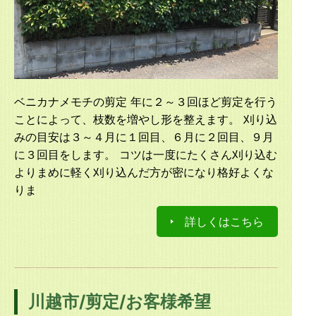
ベニカナメモチの剪定 年に２～３回ほど剪定を行う
ことによって、枝数を増やし形を整えます。 刈り込
みの目安は３～４月に１回目、６月に２回目、９月
に３回目をします。 コツは一度にたくさん刈り込む
よりまめに軽く刈り込んだ方が密になり格好よくな
りま
詳しくはこちら
川越市/剪定/お客様希望