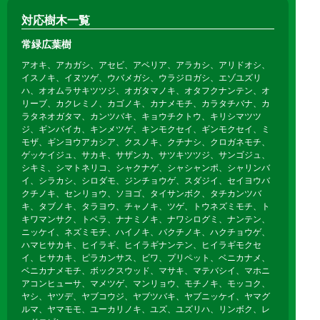
対応樹木一覧
常緑広葉樹
アオキ、アカガシ、アセビ、アベリア、アラカシ、アリドオシ、
イスノキ、イヌツゲ、ウバメガシ、ウラジロガシ、エゾユズリ
ハ、オオムラサキツツジ、オガタマノキ、オタフクナンテン、オ
リーブ、カクレミノ、カゴノキ、カナメモチ、カラタチバナ、カ
ラタネオガタマ、カンツバキ、キョウチクトウ、キリシマツツ
ジ、ギンバイカ、キンメツゲ、キンモクセイ、ギンモクセイ、ミ
モザ、ギンヨウアカシア、クスノキ、クチナシ、クロガネモチ、
ゲッケイジュ、サカキ、サザンカ、サツキツツジ、サンゴジュ、
シキミ、シマトネリコ、シャクナゲ、シャシャンポ、シャリンバ
イ、シラカシ、シロダモ、ジンチョウゲ、スダジイ、セイヨウバ
クチノキ、センリョウ、ソヨゴ、タイサンボク、タチカンツバ
キ、タブノキ、タラヨウ、チャノキ、ツゲ、トウネズミモチ、ト
キワマンサク、トベラ、ナナミノキ、ナワシログミ、ナンテン、
ニッケイ、ネズミモチ、ハイノキ、バクチノキ、ハクチョウゲ、
ハマヒサカキ、ヒイラギ、ヒイラギナンテン、ヒイラギモクセ
イ、ヒサカキ、ピラカンサス、ビワ、プリペット、ベニカナメ、
ベニカナメモチ、ボックスウッド、マサキ、マテバシイ、マホニ
アコンヒューサ、マメツゲ、マンリョウ、モチノキ、モッコク、
ヤシ、ヤツデ、ヤブコウジ、ヤブツバキ、ヤブニッケイ、ヤマグ
ルマ、ヤマモモ、ユーカリノキ、ユズ、ユズリハ、リンボク、レ