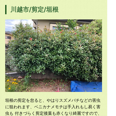
川越市/剪定/垣根
垣根の剪定を怠ると、やはりスズメバチなどの害虫
に狙われます、ベニカナメモチは手入れもし易く害
虫も 付きづらく剪定後葉も赤くなり綺麗ですので、