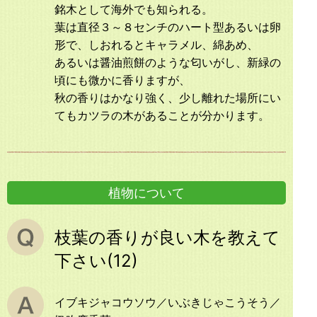
銘木として海外でも知られる。
葉は直径３～８センチのハート型あるいは卵
形で、しおれるとキャラメル、綿あめ、
あるいは醤油煎餅のような匂いがし、新緑の
頃にも微かに香りますが、
秋の香りはかなり強く、少し離れた場所にい
てもカツラの木があることが分かります。
植物について
枝葉の香りが良い木を教えて
下さい(12)
イブキジャコウソウ／いぶきじゃこうそう／