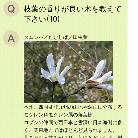
枝葉の香りが良い木を教えて
下さい(10)
タムシバ／たむしば／田虫葉
本州、四国及び九州の山地や深山に分布する
モクレン科モクレン属の落葉樹。
コブシの仲間で西日本と雪深い日本海側に多
く、関東地方ではほとんど見られません。
葉を噛むと甘みがあり、葉にとどまらず、樹