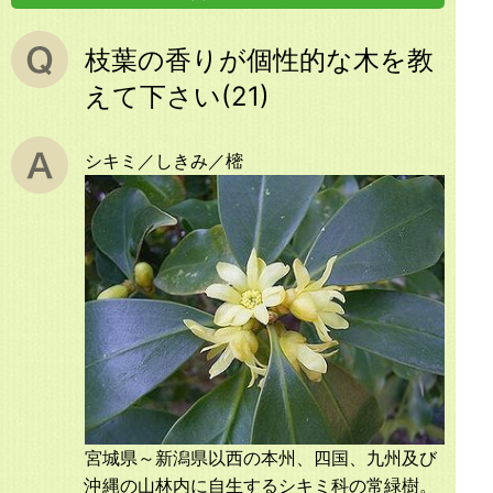
枝葉の香りが個性的な木を教
えて下さい(21)
シキミ／しきみ／樒
宮城県～新潟県以西の本州、四国、九州及び
沖縄の山林内に自生するシキミ科の常緑樹。