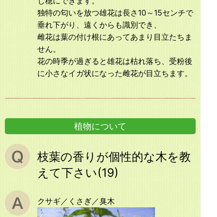
じ穂にできます。
独特の匂いを放つ雄花は長さ10～15センチで
垂れ下がり、遠くからも識別でき、
雌花は葉の付け根にあってあまり目立たちま
せん。
花の時季が過ぎると雄花は枯れ落ち、受粉後
に小さなイガ状になった雌花が目立ちます。
植物について
枝葉の香りが個性的な木を教
えて下さい(19)
クサギ／くさぎ／臭木