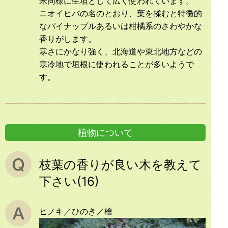
米同様に生垣として広く使われています。
ニオイヒバの名のとおり、葉を揉むと特徴的
なパイナップルあるいは柑橘系のさわやかな
香りがします。
寒さにかなり強く、北海道や東北地方などの
寒冷地で垣根に使われることが多いようで
す。
植物について
枝葉の香りが良い木を教えて
下さい(16)
ヒノキ／ひのき／檜