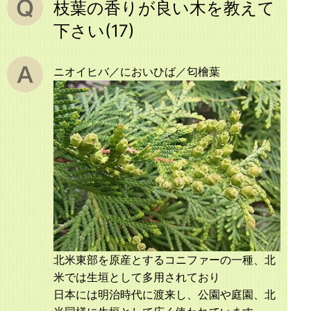
枝葉の香りが良い木を教えて
下さい(17)
ニオイヒバ／においひば／匂檜葉
北米東部を原産とするコニファーの一種、北
米では生垣として多用されており
日本には明治時代に渡来し、公園や庭園、北