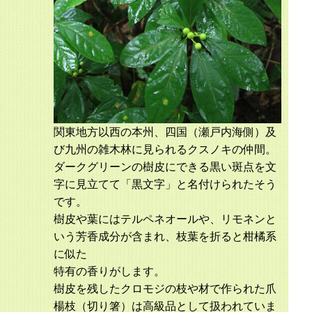
関東地方以西の本州、四国（瀬戸内海側）及
び九州の雑木林に見られるクスノキの仲間。
ダークグリーンの樹皮にできる黒い斑点を文
字に見立てて「黒文字」と名付けられたそう
です。
樹皮や葉にはテルペネオールや、リモネンと
いう芳香成分が含まれ、枝葉を折ると柑橘系
に似た
特有の香りがします。
樹皮を残したクロモジの枝や材で作られた爪
楊枝（切り箸）は高級品として扱われていま